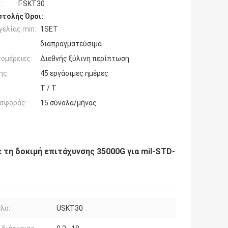
:
Γ-SKT30
τολής Όροι:
ελίας min:
1SET
διαπραγματεύσιμα
ομέρειες:
Διεθνής ξύλινη περίπτωση
ης:
45 εργάσιμες ημέρες
T / T
σφοράς:
15 σύνολα/μήνας
 τη δοκιμή επιτάχυνσης 35000G για mil-STD-
λο:
USKT30