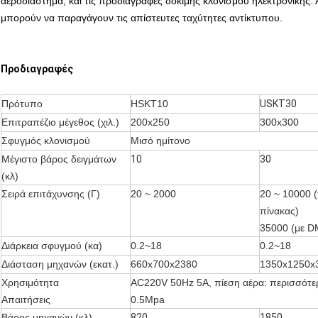
αεροδιάστημα, και τις προδιαγραφές δοκιμής κλονισμού ηλεκτρονικής. 
μπορούν να παραγάγουν τις απίστευτες ταχύτητες αντίκτυπου.
Προδιαγραφές
Πρότυπο
HSKT10
USKT30
Επιτραπέζιο μέγεθος (χιλ.)
200x250
300x300
Σφυγμός κλονισμού
Μισό ημίτονο
Μέγιστο βάρος δειγμάτων
10
30
(κλ)
Σειρά επιτάχυνσης (Γ)
20 ~ 2000
20 ~ 10000 
πίνακας)
35000 (με 
Διάρκεια σφυγμού (κα)
0.2~18
0.2~18
Διάσταση μηχανών (εκατ.)
660x700x2380
1350x1250x
Χρησιμότητα
AC220V 50Hz 5A, πίεση αέρα: περισσότ
Απαιτήσεις
0.5Mpa
Βάρος μηχανών (κλ)
820
1850