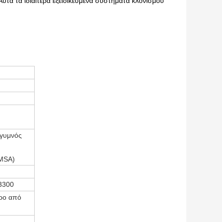
Αυτά τα ιδιαίτερα εξειδικευμένα συστήματα κλονισμού
(γυμνός
DMSA)
3300
ερο από