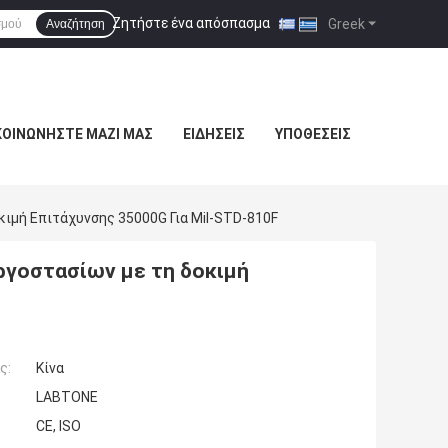
Ζητήστε ένα απόσπασμα
|
Greek
Αναζήτηση
ΚΟΙΝΩΝΉΣΤΕ ΜΑΖΊ ΜΑΣ
ΕΙΔΉΣΕΙΣ
ΥΠΟΘΈΣΕΙΣ
ιμή Επιτάχυνσης 35000G Για Mil-STD-810F
ργοστασίων με τη δοκιμή
ς:
Κίνα
LABTONE
CE, ISO