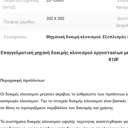
Σειρά επιτάχυνσης
20-10000
Σειρά
(m/s2):
σφυγμο
300 X 300
Ανώτ
Πίνακας μέγεθος:
δειγμά
Επισημαίνω:
Μηχανική δοκιμή κλονισμού
,
Εξοπλισμός 
Επαγγελματική μηχανή δοκιμής κλονισμού εργοστασίων με
810F
Περιγραφή προϊόντων
Οι δοκιμές κλονισμού μετρούν ακριβώς το εύθραυστο των προϊόντων κ
εισαγωγές κλονισμού. Την το στοιχείο δοκιμής κλονισμού είναι βασικές
σε θέση το προοριζόμενο περιβάλλον του διανομής και χρήσης.
Τα συστήματα δοκιμής κλονισμού υψηλής ταχύτητας αναπτύχθηκαν για 