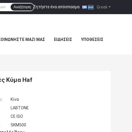
Ζητήστε ένα απόσπασμα
|
Greek
Αναζήτηση
ΚΟΙΝΩΝΉΣΤΕ ΜΑΖΊ ΜΑΣ
ΕΙΔΉΣΕΙΣ
ΥΠΟΘΈΣΕΙΣ
ές Κύμα Haf
ς:
Κίνα
LABTONE
CE ISO
:
SKM500