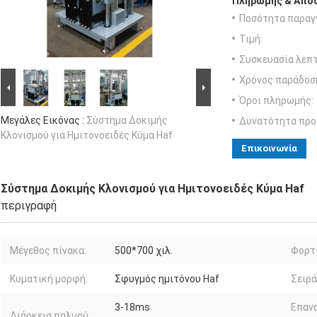
Πληρωμής & Αποσ
Ποσότητα παραγγ
Τιμή:
Συσκευασία λεπτ
Χρόνος παράδοσ
Όροι πληρωμής:
Μεγάλες Εικόνας :
Σύστημα Δοκιμής
Δυνατότητα προ
Κλονισμού για Ημιτονοειδές Κύμα Haf
Επικοινωνία
Σύστημα Δοκιμής Κλονισμού για Ημιτονοειδές Κύμα Haf
περιγραφή
Μέγεθος πίνακα:
500*700 χιλ.
Φορτί
Κυματική μορφή:
Σφυγμός ημιτόνου Haf
Σειρά
3-18ms
Επαν
Διάρκεια παλμού: