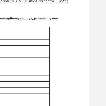
γκρούσεων SKM500 μπορεί να παράγει υψηλής
επαναλαμβανόμενων μηχανικών ογκών