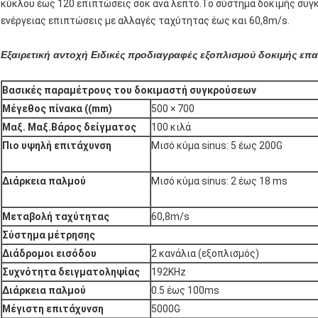
κύκλου έως 120 επιπτώσεις σοκ ανά λεπτό.Το σύστημα δοκιμής συ
ενέργειας επιπτώσεις με αλλαγές ταχύτητας έως και 60,8m/s.
Εξαιρετική αντοχή Ειδικές προδιαγραφές εξοπλισμού δοκιμής 
Βασικές παραμέτρους του δοκιμαστή συγκρούσεων
Μέγεθος πίνακα ((mm)
500 × 700
Μαξ. Μαξ.
Βάρος δείγματος
100 κιλά
Πιο υψηλή επιτάχυνση
Μισό κύμα sinus: 5 έως 200G
Διάρκεια παλμού
Μισό κύμα sinus: 2 έως 18 ms
Μεταβολή ταχύτητας
60,8m/s
Σύστημα μέτρησης
Διάδρομοι εισόδου
2 κανάλια (εξοπλισμός)
Συχνότητα δειγματοληψίας
192KHz
Διάρκεια παλμού
0.5 έως 100ms
Μέγιστη επιτάχυνση
5000G