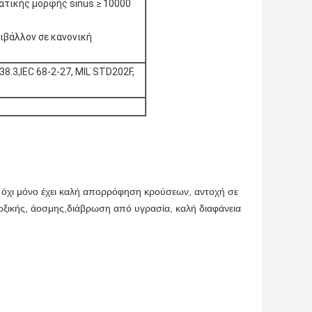
ατικής μορφής sinus ≥ 10000
ιβάλλον σε κανονική
3,IEC 68-2-27, MIL ̇STD202F,
 όχι μόνο έχει καλή απορρόφηση κρούσεων, αντοχή σε
οξικής, άοσμης,
διάβρωση από υγρασία, καλή διαφάνεια