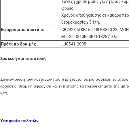
Συνεχή χρήση μισής γεννήτριας κυμ
φορές,
Χρόνος αποθήκευσης σε καθαρό περ
θερμοκρασία ≥ 5 έτη.
Εφαρμόσιμα πρότυπα
GB2423.5ΓΚΒ150.18ΓΚΒ360.23- ΜΟΝ38.
MIL-STD810B, GB/T18287, κλπ.
Πρότυπο δοκιμής
JJG541-2005
Συσκευή και αποστολή
Συγκέντρωση των κυττάρων που περιέχονται σε μια συσκευή.
το οποίο
κρούσεις, θερμική σφράγιση και έχει επίσης τα πλεονεκτήματα της μη τ
κλπ.
Υπηρεσία πελατών