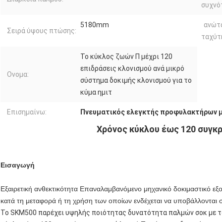
συχνό
5180mm
ανώτ
Σειρά ύψους πτώσης:
ταχύτ
Το κύκλος ζωών Π μέχρι 120
επιδράσεις κλονισμού ανά μικρό
Ονομα:
σύστημα δοκιμής κλονισμού για το
κύμα ημιτ
Επισημαίνω:
Πνευματικός ελεγκτής προφυλακτήρων μ
Χρόνος κύκλου έως 120 συγκ
Εισαγωγή
Εξαιρετική ανθεκτικότητα Επαναλαμβανόμενο μηχανικό δοκιμαστικό εξ
κατά τη μεταφορά ή τη χρήση των οποίων ενδέχεται να υποβάλλονται
Το SKM500 παρέχει υψηλής ποιότητας δυνατότητα παλμών σοκ με τ