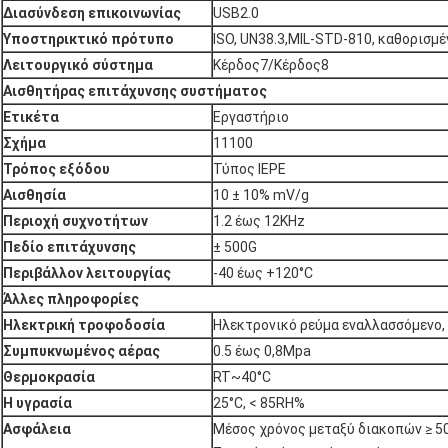
Διασύνδεση επικοινωνίας
USB2.0
Υποστηρικτικό πρότυπο
ISO, UN38.3,MIL-STD-810, καθορισμ
Λειτουργικό σύστημα
Κέρδος7/Κέρδος8
Αισθητήρας επιτάχυνσης συστήματος
Ετικέτα
Εργαστήριο
Σχήμα
11100
Τρόπος εξόδου
Τύπος IEPE
Αισθησία
10 ± 10% mV/g
Περιοχή συχνοτήτων
1.2 έως 12KHz
Πεδίο επιτάχυνσης
± 500G
Περιβάλλον λειτουργίας
-40 έως +120°C
Άλλες πληροφορίες
Ηλεκτρική τροφοδοσία
Ηλεκτρονικό ρεύμα εναλλασσόμενο,
Συμπυκνωμένος αέρας
0.5 έως 0,8Mpa
Θερμοκρασία
RT~40°C
Η υγρασία
25°C, < 85RH%
Ασφάλεια
Μέσος χρόνος μεταξύ διακοπών ≥ 5