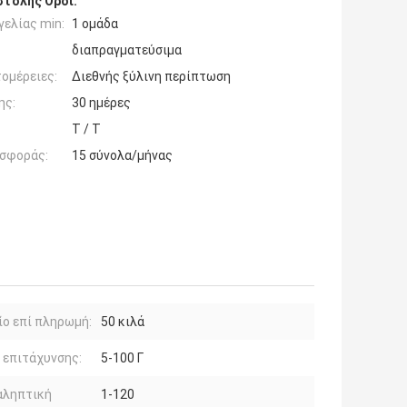
τολής Όροι:
ελίας min:
1 ομάδα
διαπραγματεύσιμα
ομέρειες:
Διεθνής ξύλινη περίπτωση
ης:
30 ημέρες
T / T
σφοράς:
15 σύνολα/μήνας
ο επί πληρωμή:
50 κιλά
 επιτάχυνσης:
5-100 Γ
αληπτική
1-120