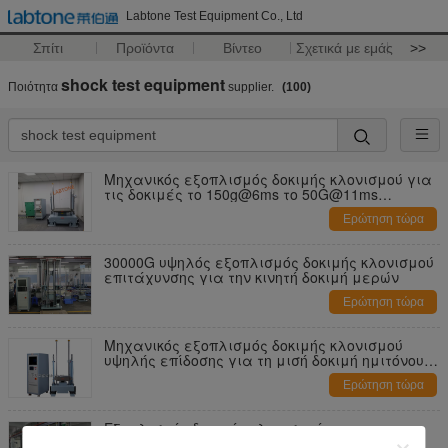
Labtone Test Equipment Co., Ltd
Σπίτι
Προϊόντα
Βίντεο
Σχετικά με εμάς
>>
shock test equipment
Ποιότητα
supplier.
(100)
Μηχανικός εξοπλισμός δοκιμής κλονισμού για
τις δοκιμές το 150g@6ms το 50G@11ms
μπαταριών
Ερώτηση τώρα
30000G υψηλός εξοπλισμός δοκιμής κλονισμού
επιτάχυνσης για την κινητή δοκιμή μερών
Ερώτηση τώρα
Μηχανικός εξοπλισμός δοκιμής κλονισμού
υψηλής επίδοσης για τη μισή δοκιμή ημιτόνου
150g 6ms
Ερώτηση τώρα
Εξοπλισμός δοκιμής κλονισμού για το
εύθραυστο προϊόντων με τα πρότυπα ISTA