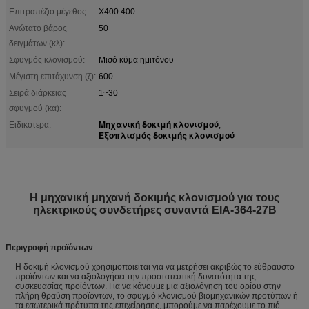
Επιτραπέζιο μέγεθος:
X400 400
Ανώτατο βάρος
50
δειγμάτων (κλ):
Σφυγμός κλονισμού:
Μισό κύμα ημιτόνου
Μέγιστη επιτάχυνση (ζ):
600
Σειρά διάρκειας
1~30
σφυγμού (κα):
Μηχανική δοκιμή κλονισμού
Ειδικότερα:
,
Εξοπλισμός δοκιμής κλονισμού
Η μηχανική μηχανή δοκιμής κλονισμού για τους
ηλεκτρικούς συνδετήρες συναντά EIA-364-27B
Περιγραφή προϊόντων
Η δοκιμή κλονισμού χρησιμοποιείται για να μετρήσει ακριβώς το εύθραυστο
προϊόντων και να αξιολογήσει την προστατευτική δυνατότητα της
συσκευασίας προϊόντων. Για να κάνουμε μια αξιολόγηση του ορίου στην
πλήρη θραύση προϊόντων, το σφυγμό κλονισμού βιομηχανικών προτύπων ή
τα εσωτερικά πρότυπα της επιχείρησης, μπορούμε να παρέχουμε το πιό