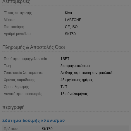
Λεπτομέρειες
Τόπος καταγωγής:
Κίνα
Μάρκα:
LABTONE
Πιστοποίηση:
CE, ISO
Αριθμό μοντέλου:
SKT50
Πληρωμής & Αποστολής Όροι
Ποσότητα παραγγελίας min:
1SET
Τιμή:
διαπραγματεύσιμα
Συσκευασία λεπτομέρειες:
Διεθνής περίπτωση κοντραπλακέ
Χρόνος παράδοσης:
45 εργάσιμες ημέρες
Όροι πληρωμής:
T / T
Δυνατότητα προσφοράς:
15 σύνολα/μήνας
περιγραφή
Σύστημα δοκιμής κλονισμού
Πρότυπο:
SKT50