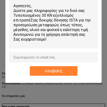
υποβολή
Εξουσιοδότηση:
12 μήνες μετά από την εγκατάσταση, ισόβια χρονική
συντήρηση.
Πιστοποιητικό:
Επίσημη έκθεση βαθμολόγησης τρίτου της Κίνας/πιστοποίηση
CE
Οι υπηρεσίες μας
Pre-sales υπηρεσία