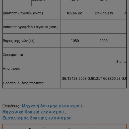
Διάσταση μηχανών (εκατ.)
82
x90x195
120x105x245
130
Διάσταση γραφείων ελεγκτών (εκατ.)
Βάρος μηχανών (κλ)
1050
2000
Χρησιμότητα
3-phas
Απαιτήσεις
GB/T2423-2008 GJB1217 GJB360.23 GJB1
Προσαρμομένος πρότυπα
Μηχανή δοκιμής κλονισμού
Ετικέττες:
,
Μηχανική δοκιμή κλονισμού
,
Εξοπλισμός δοκιμής κλονισμού