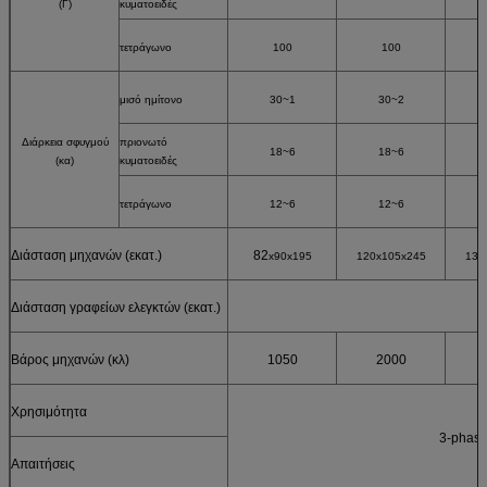
(Γ)
κυματοειδές
τετράγωνο
100
100
μισό ημίτονο
30~1
30~2
Διάρκεια σφυγμού
πριονωτό
18~6
18~6
(κα)
κυματοειδές
τετράγωνο
12~6
12~6
Διάσταση μηχανών (εκατ.)
82
x90x195
120x105x245
130
Διάσταση γραφείων ελεγκτών (εκατ.)
Βάρος μηχανών (κλ)
1050
2000
Χρησιμότητα
3-phas
Απαιτήσεις