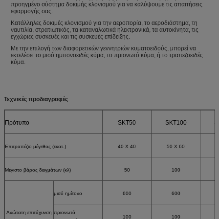
προηγμένο σύστημα δοκιμής κλονισμού για να καλύψουμε τις απαιτήσεις
εφαρμογής σας.
Κατάλληλες δοκιμές κλονισμού για την αεροπορία, το αεροδιάστημα, τη
ναυτιλία, στρατιωτικός, τα καταναλωτικά ηλεκτρονικά, τα αυτοκίνητα, τις
εγχώριες συσκευές και τις συσκευές επίδειξης.
Με την επιλογή των διαφορετικών γεννητριών κυματοειδούς, μπορεί να
εκτελέσει το μισό ημιτονοειδές κύμα, το πριονωτό κύμα, ή το τραπεζοειδές
κύμα.
Τεχνικές προδιαγραφές
Πρότυπο
SKT50
SKT100
S
Επιτραπέζιο μέγεθος (εκατ.)
40 X 40
50 X 60
7
Μέγιστο βάρος δειγμάτων (κλ)
50
100
μισό ημίτονο
600
600
Ανώτατη επιτάχυνση
πριονωτό
100
100