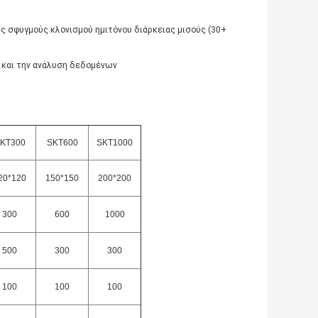
υς σφυγμούς κλονισμού ημιτόνου διάρκειας μισούς (30+
 και την ανάλυση δεδομένων
KT300
SKT600
SKT1000
20*120
150*150
200*200
300
600
1000
500
300
300
100
100
100