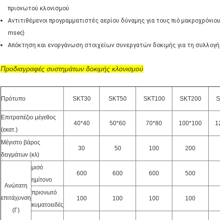
πριονωτού κλονισμού
Αντιτιθέμενοι προγραμματιστές αερίου δύναμης για τους πιό μακροχρόνιο
msec)
Απόκτηση και ενοργάνωση στοιχείων συνεργατών δοκιμής για τη συλλογή
Προδιαγραφές
συστημάτων δοκιμής κλονισμού
Πρότυπο
SKT30
SKT50
SKT100
SKT200
S
Επιτραπέζιο μέγεθος
40*40
50*60
70*80
100*100
1
(εκατ.)
Μέγιστο βάρος
30
50
100
200
δειγμάτων (κλ)
μισό
600
600
600
500
ημίτονο
Ανώτατη
πριονωτό
επιτάχυνση
100
100
100
100
κυματοειδές
(Γ)