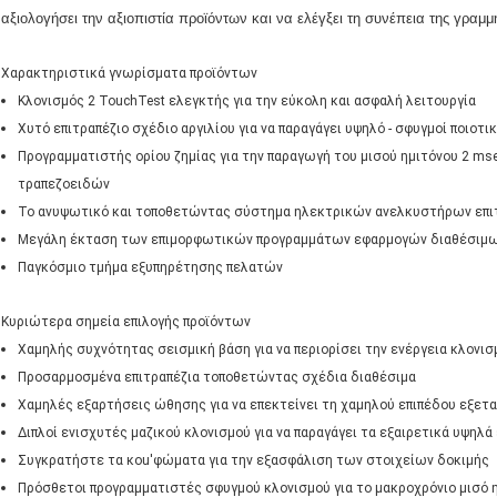
αξιολογήσει την αξιοπιστία προϊόντων και να ελέγξει τη συνέπεια της γρα
Χαρακτηριστικά γνωρίσματα προϊόντων
Κλονισμός 2 TouchTest ελεγκτής για την εύκολη και ασφαλή λειτουργία
Χυτό επιτραπέζιο σχέδιο αργιλίου για να παραγάγει υψηλό - σφυγμοί ποιοτι
Προγραμματιστής ορίου ζημίας για την παραγωγή του μισού ημιτόνου 2 m
τραπεζοειδών
Το ανυψωτικό και τοποθετώντας σύστημα ηλεκτρικών ανελκυστήρων επιτ
Μεγάλη έκταση των επιμορφωτικών προγραμμάτων εφαρμογών διαθέσιμ
Παγκόσμιο τμήμα εξυπηρέτησης πελατών
Κυριώτερα σημεία επιλογής προϊόντων
Χαμηλής συχνότητας σεισμική βάση για να περιορίσει την ενέργεια κλονισ
Προσαρμοσμένα επιτραπέζια τοποθετώντας σχέδια διαθέσιμα
Χαμηλές εξαρτήσεις ώθησης για να επεκτείνει τη χαμηλού επιπέδου εξετ
Διπλοί ενισχυτές μαζικού κλονισμού για να παραγάγει τα εξαιρετικά υψηλά
Συγκρατήστε τα κοu'φώματα για την εξασφάλιση των στοιχείων δοκιμής
Πρόσθετοι προγραμματιστές σφυγμού κλονισμού για το μακροχρόνιο μισό 