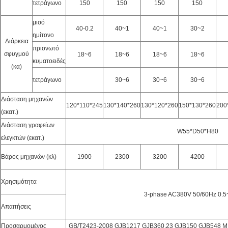
τετράγωνο
150
150
150
150
μισό
40-0.2
40~1
40~1
30~2
ημίτονο
Διάρκεια
πριονωτό
σφυγμού
18~6
18~6
18~6
18~6
κυματοειδές
(κα)
τετράγωνο
30~6
30~6
30~6
Διάσταση μηχανών
120*110*245
130*140*260
130*120*260
150*130*260
200
(εκατ.)
Διάσταση γραφείων
W55*D50*H80
ελεγκτών (εκατ.)
Βάρος μηχανών (κλ)
1900
2300
3200
4200
Χρησιμότητα
3-phase AC380V 50/60Hz 0.
Απαιτήσεις
Προσαρμομένος
GB/T2423-2008 GJB1217 GJB360.23 GJB150 GJB548 MI