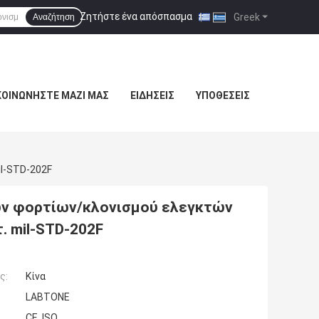
Ζητήστε ένα απόσπασμα
|
Greek
Αναζήτηση
ΚΟΙΝΩΝΉΣΤΕ ΜΑΖΊ ΜΑΣ
ΕΙΔΉΣΕΙΣ
ΥΠΟΘΈΣΕΙΣ
il-STD-202F
ων φορτίων/κλονισμού ελεγκτών
. mil-STD-202F
ς:
Κίνα
LABTONE
CE, ISO