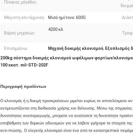
Πίνακας μέγεθος:
δειγμ
Μέγιστη επιτάχυνση:
Μισό ημίτονο: 600G
Διάσ
4200 κλ
Βάρος μηχανών:
Τροφ
Επισημαίνω:
Μηχανή δοκιμής κλονισμού
,
Εξοπλισμός δ
200kg σύστημα δοκιμής κλονισμού ωφέλιμων φορτίων/κλονισμο
100 εκατ. mil-STD-202F
Περιγραφή προϊόντων
Ο κλονισμός ή η δοκιμή προσκρούσεων μιμείται κυρίως τα αποτελέσματα αν
αντιμετωπίζονται στη διαδικασία χρήσης και διέλευσης. Μέσω της στιγμιαί
δυνατότητας αναπαραγωγής, μπορείτε να αναλύσετε τη δυνατότητα προϊόντων
υποβάθμιση των δομικών αδυναμιών για να λάβετε γρήγορα τα στοιχεία της 
αντι-πτώσης. Ο ελεγκτής κλονισμού είναι ένα από τα καταστρεπτικά πειράμα