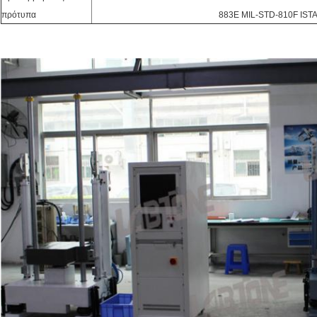
πρότυπα
883E MIL-STD-810F IST