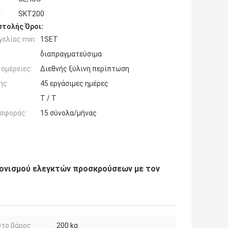
:
SKT200
τολής Όροι:
ελίας min:
1SET
διαπραγματεύσιμα
ομέρειες:
Διεθνής ξύλινη περίπτωση
ης:
45 εργάσιμες ημέρες
T / T
σφοράς:
15 σύνολα/μήνας
ονισμού ελεγκτών προσκρούσεων με τον
στο βάρος
200 kg