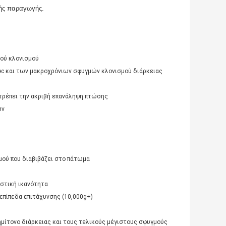
μμής παραγωγής.
κού κλονισμού
sec και των μακροχρόνιων σφυγμών κλονισμού διάρκειας
ρέπει την ακριβή επανάληψη πτώσης
ων
μού που διαβιβάζει στο πάτωμα
αστική ικανότητα
 επίπεδα επιτάχυνσης (10,000g+)
ημίτονο διάρκειας και τους τελικούς μέγιστους σφυγμούς