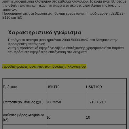
λαστιχένιος-μαξιλάρι κλονισμού στο κάθισμα κλονισμού. Το κύμα είναι πλήρες με
την υψηλή επανάληψη, ικανή να παρέχει το ακριβές αποτέλεσμα της δοκιμής
χρηστών.
Προσαρμοστείτε στη διαφορετική δοκιμή specs όπως η προδιαγραφή JESD22-
B110 και IEC.
Χαρακτηριστικό γνώρισμα
Παράγει το σφυγμό μισό-ημιτόνου 2000-50000m/s2 στα δείγματα στην
προαιρετική επιτάχυνση.
Αυτή η προαιρετική υψηλή γεννήτρια επιτάχυνσης χρησιμοποιείται παράγει
την πρόσθετη υψηλότερη επιτάχυνση στα δείγματα.
Προδιαγραφές
συστημάτων δοκιμής κλονισμού
Πρότυπο
HSKT10
HSKT10D
Επιτραπέζιο μέγεθος (χιλ.)
200 x250
210 X 210
Ανώτατο βάρος δειγμάτων
10
10
(κλ)