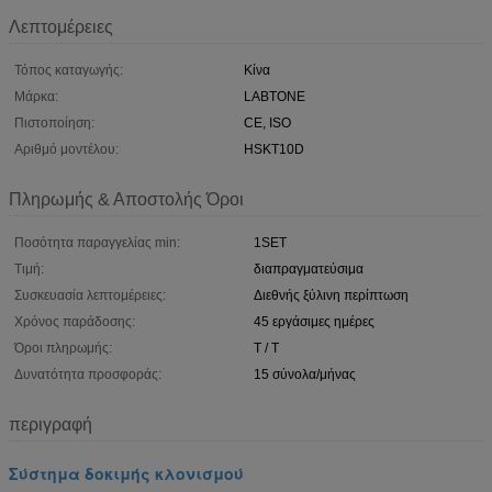
Λεπτομέρειες
Τόπος καταγωγής:
Κίνα
Μάρκα:
LABTONE
Πιστοποίηση:
CE, ISO
Αριθμό μοντέλου:
HSKT10D
Πληρωμής & Αποστολής Όροι
Ποσότητα παραγγελίας min:
1SET
Τιμή:
διαπραγματεύσιμα
Συσκευασία λεπτομέρειες:
Διεθνής ξύλινη περίπτωση
Χρόνος παράδοσης:
45 εργάσιμες ημέρες
Όροι πληρωμής:
T / T
Δυνατότητα προσφοράς:
15 σύνολα/μήνας
περιγραφή
Σύστημα δοκιμής κλονισμού