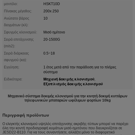
μοντέλο:
HSKT10D
Πίνακας μέγεθος:
200x 250
Ανώτατο βάρος
10
δειγμάτων (κλ):
Σφυγμός κλονισμού:
Μισό ημίτονο
Σειρά επιτάχυνσης
20-1500G
(m/s2):
Σειρά διάρκειας
0.5~18
σφυγμού (κα):
Εγγύηση:
1 έτος μετά από την παράδοση για το πλήρες
σύστημα
Μηχανή δοκιμής κλονισμού
Ειδικότερα:
,
Εξοπλισμός δοκιμής κλονισμού
Μηχανικό σύστημα δοκιμής κλονισμού για την κινητή δοκιμή κυττάρων
τηλεφωνικών μπαταριών ωφέλιμων φορτίων 10kg
Περιγραφή προϊόντων
Ο ελεγκτής κλονισμού υψηλός-επιτάχυνσης ακριβής-τύπων μπορεί να παρέχει
όλη την κοντή προδιαγραφή κυμάτων μισό-ημιτόνου που διευκρινίζεται σε
JESD22-B110. Για να τους συναντήσετε, αλλάξτε μόνο το διαφορετικό