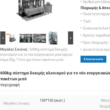
Αριθμό μοντέλου
Πληρωμής & Αποσ
Ποσότητα παραγγ
Τιμή:
Συσκευασία λεπτ
Χρόνος παράδοσ
Όροι πληρωμής:
Μεγάλες Εικόνας :
600kg σύστημα δοκιμής
Δυνατότητα προ
κλονισμού για το νέο ενεργειακών μπαταριών
Επικοινωνία
κύμα 50g, 11ms ημιτόνου πακέτων μισό
600kg σύστημα δοκιμής κλονισμού για το νέο ενεργειακώ
πακέτων μισό
περιγραφή
150*150 (εκατ.)
Μέγι
Μέγεθος πίνακα:
δειγμ