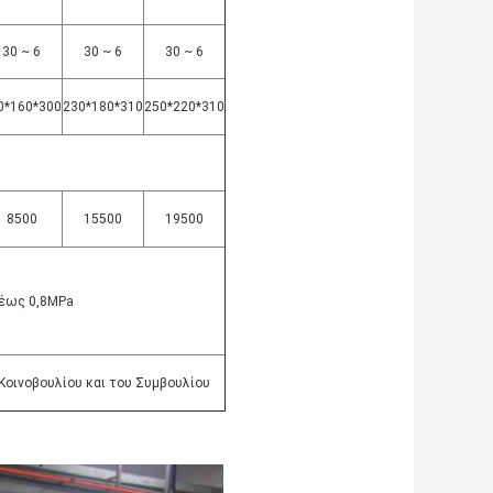
30 ~ 6
30 ~ 6
30 ~ 6
0*160*300
230*180*310
250*220*310
8500
15500
19500
 έως 0,8MPa
Κοινοβουλίου και του Συμβουλίου