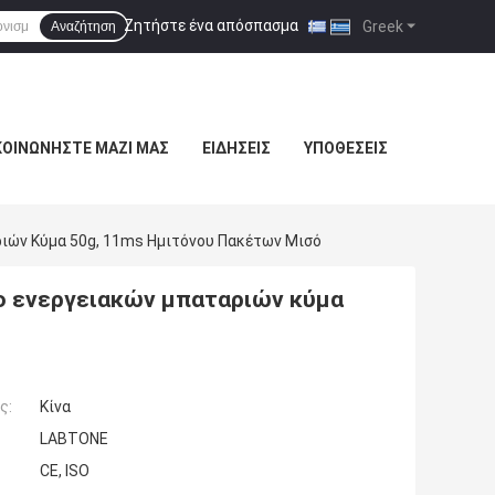
Ζητήστε ένα απόσπασμα
|
Greek
Αναζήτηση
ΚΟΙΝΩΝΉΣΤΕ ΜΑΖΊ ΜΑΣ
ΕΙΔΉΣΕΙΣ
ΥΠΟΘΈΣΕΙΣ
ριών Κύμα 50g, 11ms Ημιτόνου Πακέτων Μισό
έο ενεργειακών μπαταριών κύμα
ς:
Κίνα
LABTONE
CE, ISO