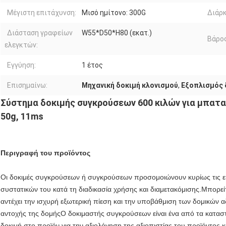
Μέγιστη επιτάχυνση:
Μισό ημίτονο: 300G
Διάρκ
Διάσταση γραφείων
W55*D50*H80 (εκατ.)
Βάρος
ελεγκτών:
Εγγύηση:
1 έτος
Επισημαίνω:
Μηχανική δοκιμή κλονισμού
,
Εξοπλισμός 
Σύστημα δοκιμής συγκρούσεων 600 κιλών για μπαταρ
50g, 11ms
Περιγραφή του προϊόντος
Οι δοκιμές συγκρούσεων ή συγκρούσεων προσομοιώνουν κυρίως τις ε
συστατικών του κατά τη διαδικασία χρήσης και διαμετακόμισης.Μπορεί
αντέχει την ισχυρή εξωτερική πίεση και την υποβάθμιση των δομικών 
αντοχής της δομήςΟ δοκιμαστής συγκρούσεων είναι ένα από τα καταστ
δοκιμή στο προϊόν για την αξιολόγηση της αξιοπιστίας του προϊόντος