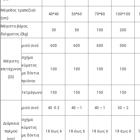
Μέγεθος τραπεζιού
40*40
50*60
70*80
100*100
(cm)
Μέγιστο βάρος
30
50
100
200
δείγματος ((kg)
μισό σινό
600
600
600
500
σχήμα
Μέγιστη
κύματος
επιτάχυνση
100
100
100
100
με δόντια
((G)
πριόνου
τετράγωνο
150
150
150
150
μισό σινό
40 ∙0.2
40 ~ 1
40 ~ 1
30 ~ 2
σχήμα
Διάρκεια
κύματος
παλμού
18 έως 6
18 έως 6
18 έως 6
18 έως 6
1
με δόντια
(ms)