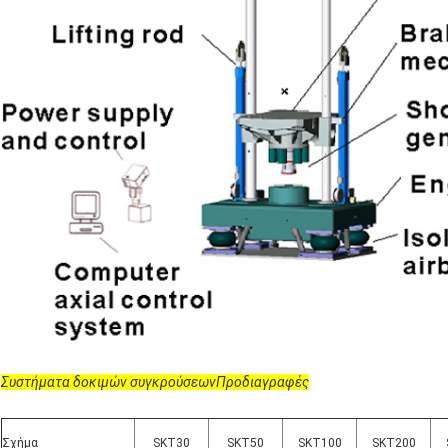
Συστήματα δοκιμών συγκρούσεων
Προδιαγραφές
Σχήμα
SKT30
SKT50
SKT100
SKT200