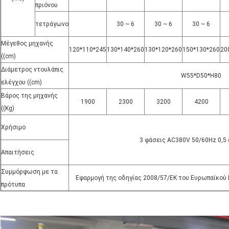
πριόνου
τετράγωνο
30 ~ 6
30 ~ 6
30 ~ 6
Μέγεθος μηχανής
120*110*245
130*140*260
130*120*260
150*130*260
20
((cm)
Διάμετρος ντουλάπις
W55*D50*H80
ελέγχου ((cm)
Βάρος της μηχανής
1900
2300
3200
4200
((Kg)
Χρήσιμο
3 φάσεις AC380V 50/60Hz 0,5
Απαιτήσεις
Συμμόρφωση με τα
Εφαρμογή της οδηγίας 2008/57/ΕΚ του Ευρωπαϊκού 
πρότυπα