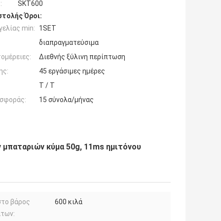
:
SKT600
τολής Όροι:
ελίας min:
1SET
διαπραγματεύσιμα
ομέρειες:
Διεθνής ξύλινη περίπτωση
ης:
45 εργάσιμες ημέρες
T / T
σφοράς:
15 σύνολα/μήνας
ν μπαταριών κύμα 50g, 11ms ημιτόνου
στο βάρος
600 κιλά
άτων: