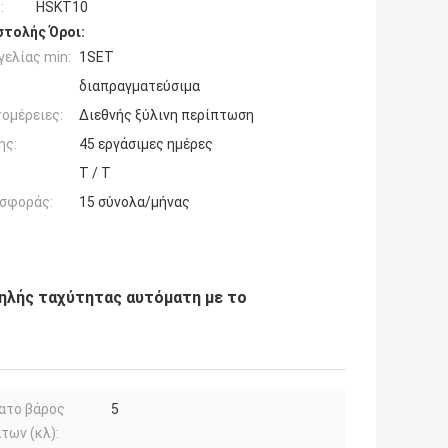
:
HSKT10
τολής Όροι:
ελίας min:
1SET
διαπραγματεύσιμα
ομέρειες:
Διεθνής ξύλινη περίπτωση
ης:
45 εργάσιμες ημέρες
T / T
σφοράς:
15 σύνολα/μήνας
ψηλής ταχύτητας αυτόματη με το
ατο βάρος
5
των (κλ):