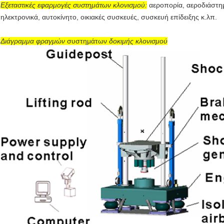
Εξεταστικές
εφαρμογές
συστημάτων κλονισμού
:
αεροπορία, αεροδιάστημ
ηλεκτρονικά, αυτοκίνητο, οικιακές συσκευές, συσκευή επίδειξης κ.λπ.
Διάγραμμα φραγμών
συστημάτων
δοκιμής κλονισμού