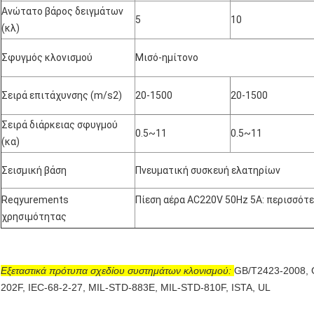
Ανώτατο βάρος δειγμάτων
5
10
(κλ)
Σφυγμός κλονισμού
Μισό-ημίτονο
Σειρά επιτάχυνσης (m/s2)
20-1500
20-1500
Σειρά διάρκειας σφυγμού
0.5~11
0.5~11
(κα)
Σεισμική βάση
Πνευματική συσκευή ελατηρίων
Reqyurements
Πίεση αέρα AC220V 50Hz 5A: περισσότ
χρησιμότητας
Εξεταστικά πρότυπα σχεδίου συστημάτων κλονισμού:
GB/T2423-2008, 
202F, IEC-68-2-27, MIL-STD-883E, MIL-STD-810F, ISTA, UL