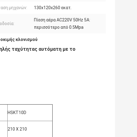
ταση μηχανών:
130x120x260 εκατ.
Πίεση αέρα AC220V 50Hz 5A:
οδοσία:
περισσότερο από 0.5Mpa
οκιμής κλονισμού
ψηλής ταχύτητας αυτόματη με το
HSKT10D
210 X 210