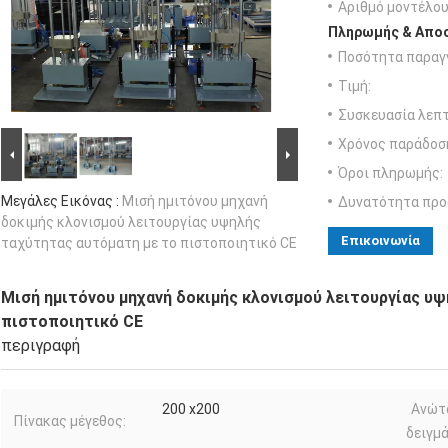
Αριθμό μοντέλου
Πληρωμής & Αποσ
Ποσότητα παραγγ
Τιμή:
Συσκευασία λεπτ
Χρόνος παράδοσ
Όροι πληρωμής:
Μεγάλες Εικόνας :
Μισή ημιτόνου μηχανή
Δυνατότητα προ
δοκιμής κλονισμού λειτουργίας υψηλής
Επικοινωνία
ταχύτητας αυτόματη με το πιστοποιητικό CE
Μισή ημιτόνου μηχανή δοκιμής κλονισμού λειτουργίας υ
πιστοποιητικό CE
περιγραφή
200 x200
Ανώτ
Πίνακας μέγεθος:
δειγμά