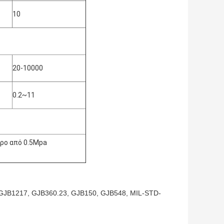
10
20-10000
0.2~11
ερο από 0.5Mpa
GJB1217, GJB360.23, GJB150, GJB548, MIL-STD-