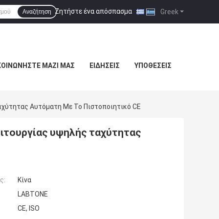
Ζητήστε ένα απόσπασμα
|
Greek
Αναζήτηση
ΚΟΙΝΩΝΉΣΤΕ ΜΑΖΊ ΜΑΣ
ΕΙΔΉΣΕΙΣ
ΥΠΟΘΈΣΕΙΣ
αχύτητας Αυτόματη Με Το Πιστοποιητικό CE
ειτουργίας υψηλής ταχύτητας
ς:
Κίνα
LABTONE
CE, ISO