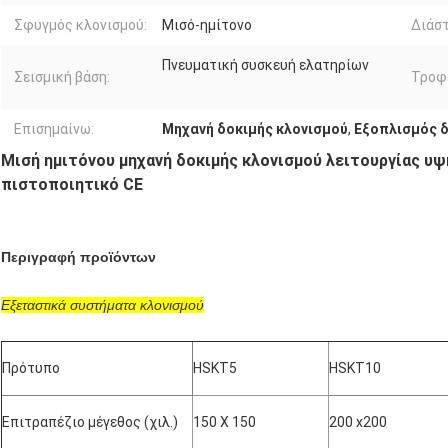
Σφυγμός κλονισμού:
Μισό-ημίτονο
Διάσ
Πνευματική συσκευή ελατηρίων
Σεισμική βάση:
Τροφ
Επισημαίνω:
Μηχανή δοκιμής κλονισμού
,
Εξοπλισμός δ
Μισή ημιτόνου μηχανή δοκιμής κλονισμού λειτουργίας υ
πιστοποιητικό CE
Περιγραφή προϊόντων
Εξεταστικά συστήματα κλονισμού
Πρότυπο
HSKT5
HSKT10
Επιτραπέζιο μέγεθος (χιλ.)
150 X 150
200 x200