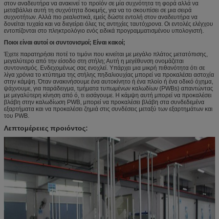
στον αναδευτήρα να ανακινεί το προϊόν σε μία συχνότητα τη φορά αλλά να
μεταβάλλει αυτή τη συχνότητα δοκιμής, για να το σκουπίσει σε μια σειρά
συχνοτήτων. Αλλά πιο ρεαλιστικά, εμείς δώστε εντολή στον αναδευτήρα να
δονείται τυχαία και να διεγείρει όλες τις αντηχίες ταυτόχρονα. Οι εντολές ελέγχου
εντοπίζονται στο πληκτρολόγιο ενός ειδικά προγραμματισμένου υπολογιστή.
Ποιοι είναι αυτοί οι συντονισμοί; Είναι κακοί;
Έχετε παρατηρήσει ποτέ το τιμόνι που κινείται με μεγάλο πλάτος μετατόπισης,
μεγαλύτερο από την είσοδο στη στήλη; Αυτή η μεγέθυνση ονομάζεται
συντονισμός. Ενδεχομένως σας ενοχλεί. Υπάρχει μια μικρή πιθανότητα ότι σε
λίγα χρόνια το κτύπημα της στήλης πηδαλιουχίας μπορεί να προκαλέσει αστοχία
στην κάμψη. Όταν ανακινήσουμε ένα αυτοκίνητο ή ένα πλοίο ή ένα οδικό όχημα,
ψάχνουμε, για παράδειγμα, τμήματα τυπωμένων καλωδίων (PWBs) απαντώντας
με μεγαλύτερη κίνηση από ό, τι εισάγουμε. Η κάμψη αυτή μπορεί να προκαλέσει
βλάβη στην καλωδίωση PWB, μπορεί να προκαλέσει βλάβη στα συνδεδεμένα
εξαρτήματα και να προκαλέσει ζημιά στις συνδέσεις μεταξύ των εξαρτημάτων και
του PWB.
Λεπτομέρειες προιόντος: