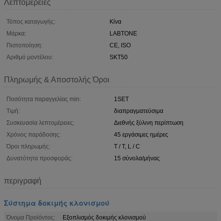
Λεπτομέρειες
Τόπος καταγωγής:
Κίνα
Μάρκα:
LABTONE
Πιστοποίηση:
CE, ISO
Αριθμό μοντέλου:
SKT50
Πληρωμής & Αποστολής Όροι
Ποσότητα παραγγελίας min:
1SET
Τιμή:
διαπραγματεύσιμα
Συσκευασία λεπτομέρειες:
Διεθνής ξύλινη περίπτωση
Χρόνος παράδοσης:
45 εργάσιμες ημέρες
Όροι πληρωμής:
T / T, L / C
Δυνατότητα προσφοράς:
15 σύνολα/μήνας
περιγραφή
Σύστημα δοκιμής κλονισμού
Όνομα Προϊόντος:
Εξοπλισμός δοκιμής κλονισμού