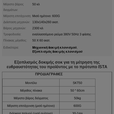
Μέγιστο βάρος
50 κλ
δειγμάτων:
Μέγιστη επιτάχυνση:
Μισό ημίτονο: 600G
Διάσταση μηχανών:
130x140x260 εκατ.
Βάρος μηχανών:
2300 κλ
Τροφοδοσία:
εναλλασσόμενο ρεύμα 380V 50Hz 3 φάσης
Πίνακας μέγεθος:
50 X 60 εκατ.
Μηχανική δοκιμή κλονισμού
Ειδικότερα:
,
Εξοπλισμός δοκιμής κλονισμού
Εξοπλισμός δοκιμής σοκ για τη μέτρηση της
ευθραυστότητας του προϊόντος με το πρότυπο ISTA
ΠΡΟΔΙΑΓΡΑΦΕΣ
Μοντέλο
SKT50
Μέγεθος πίνακα
50 * 60cm
Μέγιστο βάρος δείγματος
50kg
Μέγιστη επιτάχυνση (μισό ημίτονο)
600G
Διάρκεια παλμού (μισό ημίτονο)
30-1ms