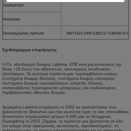
Χρησιμότητα
Απαιτήσεις
Προσαρμομένος πρότυπα
GB/T2423-2008 GJB1217 GJB360.23 GJ
Σχεδιάγραμμα επιχείρησης
Η Co. εξοπλισμού δοκιμής Labtone, ΕΠΕ είναι μια κατασκευή της
Κίνας +15 έτους των αξιόπιστων, οικονομικώς αποδοτικών
εξοπλισμών. Τα ανώτερα προϊόντα μας περιλαμβάνουν κυρίως:
Συστήματα δοκιμής δόνησης, συστήματα δοκιμής κλονισμού,
συστήματα δοκιμής προσκρούσεων, ελεγκτής πτώσης,
συσκευάζοντας προσομοιωτές μεταφορών, και συνδυασμένες
περιβαλλοντικές αίθουσες δοκιμής.
Αρχισμένη Labtone επιχείρηση το 2002 σε εγκαταστάσεις που
βρίσκονται σε Shenzhen και που κινούνται προς τη νέα, επεκταθείσα
δυνατότητα τετραγωνικών μέτρων 6.000 μας σε Dongguan,
Guangdong το 2015. Σήμερα, τα προϊόντα μας βρίσκονται σε όλο
τον κόσμο στην ηλεκτρονική, αυτοκίνητος, αεροδιαστημικός, τις
τηλεπικοινωνίες, το όργανο οπτικοηλεκτρονικής και τις εφαρμογές