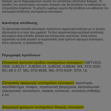
δοκιμής για να διαμορφώνουν σωστά τον κατάλληλο εξοπλισμό δοκιμής. Το
μέγεθος του μεγαλύτερου στοιχείου δοκιμής σας θα βοηθήσει να καθορίσει την
επιτραπέζια επιφάνεια. Το μέγιστο ωφέλιμο φορτίο θα βοηθήσει να καθορίσει την
κατηγορία απόδοσης συστημάτων κλονισμού.
Ικανότητα απόδοσης
Τα εξεταστικά επίπεδα κλονισμού ποικίλλουν σημαντικά ανάλογα με το προϊόν
αξιολογείτε ή οι όροι που μιμείστε. Τα δύο σημαντικότερα κριτήρια απόδοσης
κλονισμού είναι επίπεδο αλλαγή και επιτάχυνση ταχύτητας. Είναι επίσης
σημαντικό να είναι γνωστό το κυματοειδές-μισό ημίτονο σφυγμού κλονισμού,
δόντι πριονιού, ή τραπεζοειδής.
Περιγραφή προϊόντων
Εξεταστικά πρότυπα σχεδίου συστημάτων κλονισμού:
GB/T2423-
2008, GJB1217, GJB360.23, GJB150, GJB548, MIL-STD-202F,
IEC-68-2-27, MIL-STD-883E, MIL-STD-810F, ISTA, UL
Εξεταστικές
εφαρμογές
συστημάτων κλονισμού
:
αεροπορία,
αεροδιάστημα, σκάφος, στρατιωτική βιομηχανία, καταναλωτικά
ηλεκτρονικά, αυτοκίνητο, οικιακές συσκευές, συσκευή επίδειξης
κ.λπ.
Διάγραμμα φραγμών συστημάτων δοκιμής κλονισμού