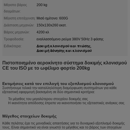
Μέγιστο βάρος
200 kg
δειγμάτων:
Μέγιστη επιτάχυνση:
Μισό ημίτονο: 600G
Διάσταση μηχανών:
150x130x260 εκατ.
Βάρος μηχανών:
4200 κλ
Τροφοδοσία:
εναλλασσόμενο ρεύμα 380V 50Hz 3 φάσης
Δοκιμή κλονισμού και πτώσης
Ειδικότερα:
,
Δοκιμή δόνησης και κλονισμού
Πιστοποιημένο αεροκίνητο σύστημα δοκιμής κλονισμού
CE του ISO με το ωφέλιμο φορτίο 200kg
Εκτιμήσεις κατά τον επιλογή του εξοπλισμού κλονισμού
Συστήνουμε τελικά την καταλληλότερη διαμόρφωση συστημάτων για κάθε
εξεταστική εφαρμογή βασισμένη σε δύο σημαντικά κριτήρια:
Το μέγεθος του μεγαλύτερου στοιχείου δοκιμής σας
Η ικανότητα απόδοσης έπρεπε να ικανοποιήσει τις εξεταστικές ανάγκες σας
Μέγεθος στοιχείων δοκιμής
Κάθε πελάτης έχει τις μοναδικές απαιτήσεις για το δυναμικό εξοπλισμό δοκιμής
τους. Είναι σημαντικό να είναι γνωστό το μέγεθος και το βάρος των στοιχείων