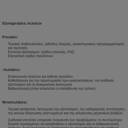
Εξυπηρετήσεις πελατών
Presales:
Τεχνικές διαβουλεύσεις: μέθοδος δοκιμής, εργαστηριακός προγραμματισμός
και πρόταση.
Επιλογή εξοπλισμού: σχέδιο επιλογής, FAQ.
Εξεταστικό σχέδιο προϊόντων.
-πωλήσεις:
Επικοινωνία πελατών και έκθεση προόδου.
Καθοδήγηση για την προετοιμασία προ-εγκαταστάσεων, την ανάθεση
εξοπλισμού και τη δοκιμαστική λειτουργία.
Βαθμολόγηση (όταν απαιτείται η επαλήθευση του τρίτου).
Μεταπωλήσεις:
Τεχνική κατάρτιση: λειτουργία του εξοπλισμού, της καθημερινής συντήρησης,
της κοινών διάγνωσης ελαττωμάτων και της ανίχνευσης μηχανικών βλαβών.
Σχέδισσα επιτόπια υπηρεσία: Ανίχνευση του προβλήματος το συντομότερο
δυνατό προκειμένου να αποβληθούν ο εξοπλισμός και οι ανθρωπογενείς
κίνδυνοι. Αυτό πρόκειται να εξασφαλίσει τη μακροπρόθεσμη και σταθερή