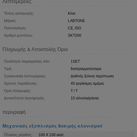
Λεπτομέρειες
Τόπος καταγωγής:
Κίνα
Μάρκα:
LABTONE
Πιστοποίηση:
CE, ISO
Αριθμό μοντέλου:
SKT200
Πληρωμής & Αποστολής Όροι
Ποσότητα παραγγελίας min:
1SET
Τιμή:
διαπραγματεύσιμα
Συσκευασία λεπτομέρειες:
Διεθνής ξύλινη περίπτωση
Χρόνος παράδοσης:
45 εργάσιμες ημέρες
Όροι πληρωμής:
T / T
Δυνατότητα προσφοράς:
15 σύνολα/μήνας
περιγραφή
Μηχανικός εξοπλισμός δοκιμής κλονισμού
Πίνακας μέγεθος:
100 X 100 εκατ.