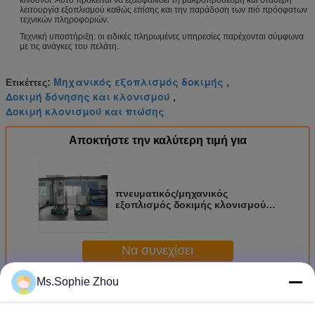
λειτουργία εξοπλισμού καθώς επίσης και την παράδοση των πιό πρόσφατων
τεχνικών πληροφοριών.
Τεχνική υποστήριξη: οι ειδικές πληρωμένες υπηρεσίες παρέχονται σύμφωνα
με τις ανάγκες του πελάτη.
Μηχανικός εξοπλισμός δοκιμής
Ετικέττες:
,
Δοκιμή δόνησης και κλονισμού
,
Δοκιμή κλονισμού και πτώσης
Αποκτήστε την καλύτερη τιμή για
πνευματικός/μηχανικός
εξοπλισμός δοκιμής κλονισμού
380V 50Hz με το ωφέλιμο φορτίο
200kg
Να συνεχίσει
Ms.Sophie Zhou
Περισσότεροι
Μηχανικός εξοπλισμός δοκιμής κλονισμού