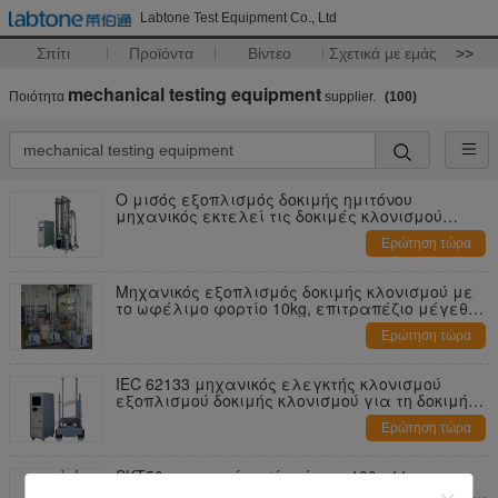
Labtone Test Equipment Co., Ltd
Σπίτι
Προϊόντα
Βίντεο
Σχετικά με εμάς
>>
mechanical testing equipment
Ποιότητα
supplier.
(100)
Ο μισός εξοπλισμός δοκιμής ημιτόνου
μηχανικός εκτελεί τις δοκιμές κλονισμού
20000g @ 0.2ms
Ερώτηση τώρα
Μηχανικός εξοπλισμός δοκιμής κλονισμού με
το ωφέλιμο φορτίο 10kg, επιτραπέζιο μέγεθος
20*25 εκατ.
Ερώτηση τώρα
IEC 62133 μηχανικός ελεγκτής κλονισμού
εξοπλισμού δοκιμής κλονισμού για τη δοκιμή
πακέτων μπαταριών
Ερώτηση τώρα
SKT50 μηχανικό μισό ημίτονο 100g 11ms
Perfoms ωφέλιμων φορτίων εξοπλισμού 50kg