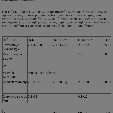
Η σειρά SKT είναι η καλύτερη λύση της μηχανής κλονισμού για να εξασφαλίσει
προϊόντα όπως τα smartphones, tables.computers και άλλες κινητές συσκευές
είναι σε θέση να αντισταθούν τον κλονισμό. Με η υψηλή επιτάχυνση στα μέρη
υπολογιστών, έξυπνα τηλέφωνα, πίνακες. lap-top, κινητά τηλέφωνα. και διάφορα
κινητά προϊόντα για να διευθύνει τη δοκιμή εύθραυστου προϊόντων.
Πρότυπο
HSKT10
HSKT10M
Γ-HSKT15
Γ-HSK
Επιτραπέζιο
200 X 250
200 X 200
250 X 250
250 X 
μέγεθος (χιλ.)
Μέγιστο ωφέλιμο
10
5
10
10
φορτίο
(κλ)
Σφυγμός
Μισό κύμα ημιτόνου
κλονισμού
Σειρά επιτάχυνσης
20~2000
20~3000g
20~15000
20~30
(Γ)
Διάρκεια σφυγμού
0.2~18
0.1~11
(κα)