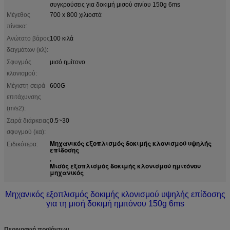
συγκρούσεις για δοκιμή μισού σινίου 150g 6ms
Μέγεθος
700 x 800 χιλιοστά
πίνακα:
Ανώτατο βάρος
100 κιλά
δειγμάτων (κλ):
Σφυγμός
μισό ημίτονο
κλονισμού:
Μέγιστη σειρά
600G
επιτάχυνσης
(m/s2):
Σειρά διάρκειας
0.5~30
σφυγμού (κα):
Μηχανικός εξοπλισμός δοκιμής κλονισμού υψηλής
Ειδικότερα:
επίδοσης
,
Μισός εξοπλισμός δοκιμής κλονισμού ημιτόνου
μηχανικός
Μηχανικός εξοπλισμός δοκιμής κλονισμού υψηλής επίδοσης
για τη μισή δοκιμή ημιτόνου 150g 6ms
Περιγραφή προϊόντων