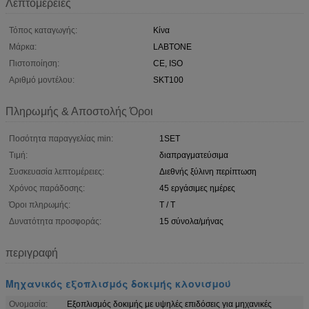
Λεπτομέρειες
Τόπος καταγωγής:
Κίνα
Μάρκα:
LABTONE
Πιστοποίηση:
CE, ISO
Αριθμό μοντέλου:
SKT100
Πληρωμής & Αποστολής Όροι
Ποσότητα παραγγελίας min:
1SET
Τιμή:
διαπραγματεύσιμα
Συσκευασία λεπτομέρειες:
Διεθνής ξύλινη περίπτωση
Χρόνος παράδοσης:
45 εργάσιμες ημέρες
Όροι πληρωμής:
T / T
Δυνατότητα προσφοράς:
15 σύνολα/μήνας
περιγραφή
Μηχανικός εξοπλισμός δοκιμής κλονισμού
Ονομασία:
Εξοπλισμός δοκιμής με υψηλές επιδόσεις για μηχανικές