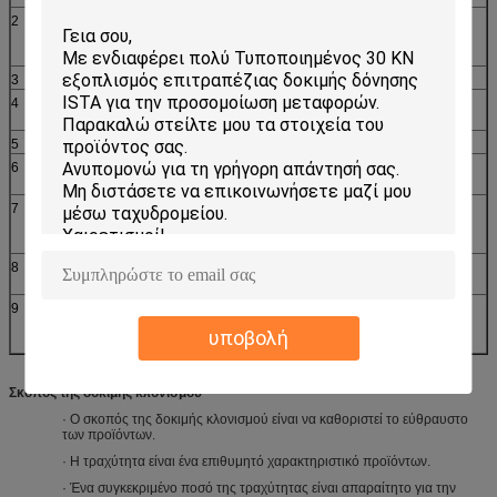
2
Υδραυλικός
1 σύνολο
ανυψωτικός
μηχανισμός
3
Ελεγκτής
Skc-2
1 σύνολο
4
Συσκευή μέτρησης
1 σύνολο
κλονισμού
5
Αισθητήρας
PC 1
6
Υπολογιστής
1 σύνολο
ελέγχου
7
Γεννήτρια
Μισό κύμα ημιτόνου/
1 σύνολο
κυματοειδούς
τελικό μέγιστο κύμα
δοντιών πριονιών
8
Συσκευή
Ευδιάκριτος και
1 σύνολο
ασφάλειας
οπτικός συναγερμός
9
Συνημμένα
Εργαλεία, σφιγκτήρες/
1 σύνολο
εξαρτήματα
οδηγίες, δίσκος
υποβολή
εγκαταστάσεων, κ.λπ.
Σκοπός της δοκιμής κλονισμού
· Ο σκοπός της δοκιμής κλονισμού είναι να καθοριστεί το εύθραυστο
των προϊόντων.
· Η τραχύτητα είναι ένα επιθυμητό χαρακτηριστικό προϊόντων.
· Ένα συγκεκριμένο ποσό της τραχύτητας είναι απαραίτητο για την