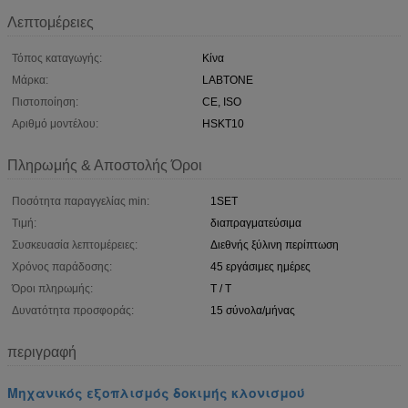
Λεπτομέρειες
Τόπος καταγωγής:
Κίνα
Μάρκα:
LABTONE
Πιστοποίηση:
CE, ISO
Αριθμό μοντέλου:
HSKT10
Πληρωμής & Αποστολής Όροι
Ποσότητα παραγγελίας min:
1SET
Τιμή:
διαπραγματεύσιμα
Συσκευασία λεπτομέρειες:
Διεθνής ξύλινη περίπτωση
Χρόνος παράδοσης:
45 εργάσιμες ημέρες
Όροι πληρωμής:
T / T
Δυνατότητα προσφοράς:
15 σύνολα/μήνας
περιγραφή
Μηχανικός εξοπλισμός δοκιμής κλονισμού