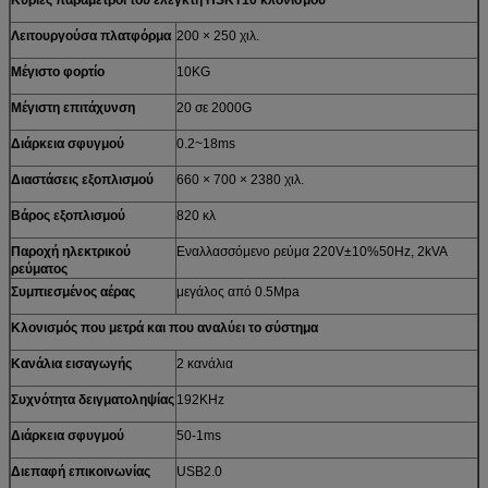
Λειτουργούσα πλατφόρμα
200 × 250 χιλ.
Μέγιστο φορτίο
10KG
Μέγιστη επιτάχυνση
20 σε 2000G
Διάρκεια σφυγμού
0.2~18ms
Διαστάσεις εξοπλισμού
660 × 700 × 2380 χιλ.
Βάρος εξοπλισμού
820 κλ
Παροχή ηλεκτρικού
Εναλλασσόμενο ρεύμα 220V±10%50Hz, 2kVA
ρεύματος
Συμπιεσμένος αέρας
μεγάλος από 0.5Mpa
Κλονισμός που μετρά και που αναλύει το σύστημα
Κανάλια εισαγωγής
2 κανάλια
Συχνότητα δειγματοληψίας
192KHz
Διάρκεια σφυγμού
50-1ms
Διεπαφή επικοινωνίας
USB2.0