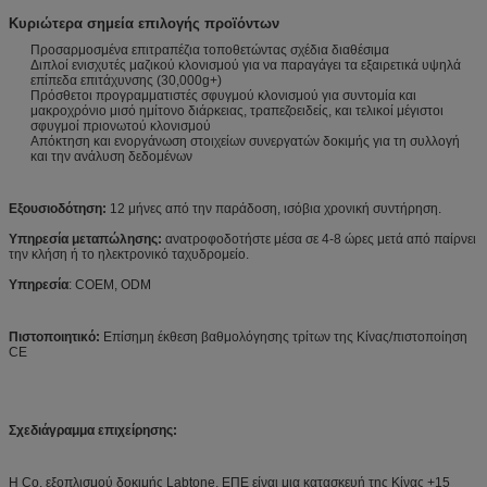
Κυριώτερα σημεία επιλογής προϊόντων
Προσαρμοσμένα επιτραπέζια τοποθετώντας σχέδια διαθέσιμα
Διπλοί ενισχυτές μαζικού κλονισμού για να παραγάγει τα εξαιρετικά υψηλά
επίπεδα επιτάχυνσης (30,000g+)
Πρόσθετοι προγραμματιστές σφυγμού κλονισμού για συντομία και
μακροχρόνιο μισό ημίτονο διάρκειας, τραπεζοειδείς, και τελικοί μέγιστοι
σφυγμοί πριονωτού κλονισμού
Απόκτηση και ενοργάνωση στοιχείων συνεργατών δοκιμής για τη συλλογή
και την ανάλυση δεδομένων
Εξουσιοδότηση:
12 μήνες από την παράδοση, ισόβια χρονική συντήρηση.
Υπηρεσία μεταπώλησης:
ανατροφοδοτήστε μέσα σε 4-8 ώρες μετά από παίρνει
την κλήση ή το ηλεκτρονικό ταχυδρομείο.
Υπηρεσία
: COEM, ODM
Πιστοποιητικό:
Επίσημη έκθεση βαθμολόγησης τρίτων της Κίνας/πιστοποίηση
CE
Σχεδιάγραμμα επιχείρησης:
Η Co. εξοπλισμού δοκιμής Labtone, ΕΠΕ είναι μια κατασκευή της Κίνας +15