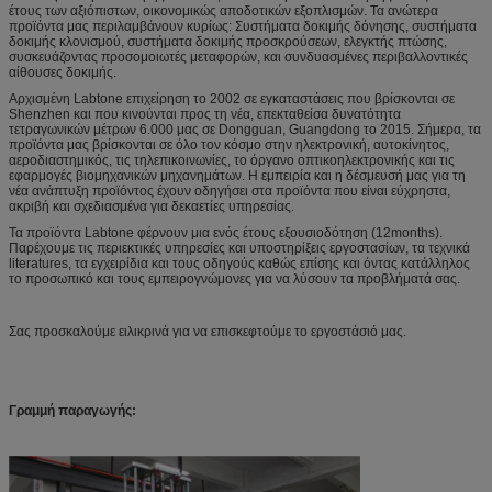
έτους των αξιόπιστων, οικονομικώς αποδοτικών εξοπλισμών. Τα ανώτερα
προϊόντα μας περιλαμβάνουν κυρίως: Συστήματα δοκιμής δόνησης, συστήματα
δοκιμής κλονισμού, συστήματα δοκιμής προσκρούσεων, ελεγκτής πτώσης,
συσκευάζοντας προσομοιωτές μεταφορών, και συνδυασμένες περιβαλλοντικές
αίθουσες δοκιμής.
Αρχισμένη Labtone επιχείρηση το 2002 σε εγκαταστάσεις που βρίσκονται σε
Shenzhen και που κινούνται προς τη νέα, επεκταθείσα δυνατότητα
τετραγωνικών μέτρων 6.000 μας σε Dongguan, Guangdong το 2015. Σήμερα, τα
προϊόντα μας βρίσκονται σε όλο τον κόσμο στην ηλεκτρονική, αυτοκίνητος,
αεροδιαστημικός, τις τηλεπικοινωνίες, το όργανο οπτικοηλεκτρονικής και τις
εφαρμογές βιομηχανικών μηχανημάτων. Η εμπειρία και η δέσμευσή μας για τη
νέα ανάπτυξη προϊόντος έχουν οδηγήσει στα προϊόντα που είναι εύχρηστα,
ακριβή και σχεδιασμένα για δεκαετίες υπηρεσίας.
Τα προϊόντα Labtone φέρνουν μια ενός έτους εξουσιοδότηση (12months).
Παρέχουμε τις περιεκτικές υπηρεσίες και υποστηρίξεις εργοστασίων, τα τεχνικά
literatures, τα εγχειρίδια και τους οδηγούς καθώς επίσης και όντας κατάλληλος
το προσωπικό και τους εμπειρογνώμονες για να λύσουν τα προβλήματά σας.
Σας προσκαλούμε ειλικρινά για να επισκεφτούμε το εργοστάσιό μας.
Γραμμή παραγωγής: