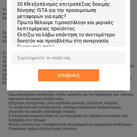
Ο ελαφρύς εκπομπός και ο ελαφρύς δέκτης θα ανιχνεύσουν την παρουσία
ανθρώπου στη ζώνη κινδύνου. Τη λειτουργία θα σταματήσουν για να
προστατεύει την προσωπική ασφάλεια.
Συσκευή που χρησιμοποιείται για την επίγεια προστασία στη ζώνη κινδύνου με
την παραγωγή ενός on/off σήματος μέσω της ανίχνευσης της ικανοποιητικής
πίεσης προκειμένου να εξασφαλιστεί η ασφάλεια της περιοχής.
Ο ελεγκτής κλονισμού υψηλός-επιτάχυνσης ακριβής-τύπων μπορεί να παρέχει
όλη την κοντή προδιαγραφή κυμάτων μισό-ημιτόνου που διευκρινίζεται σε
JESD22-B110. Για να τους συναντήσετε, αλλάξτε μόνο το διαφορετικό
λαστιχένιος-μαξιλάρι κλονισμού στο κάθισμα κλονισμού. Το κύμα είναι πλήρες με
την υψηλή επανάληψη, ικανή να παρέχει το ακριβές αποτέλεσμα της δοκιμής
υποβολή
χρηστών.
Προσαρμοστείτε στη διαφορετική δοκιμή specs όπως η προδιαγραφή JESD22-
B110 και IEC.
Κλονισμός 2 TouchTest ελεγκτής για την εύκολη και ασφαλή λειτουργία
Σφυρηλατημένο επιτραπέζιο σχέδιο αργιλίου για την παραγωγή των υψηλών
σφυγμών κλονισμού επιτάχυνσης
Εξάρτηση επιτάχυνσης στην απόδοση αλλαγής ταχύτητας αύξησης
Το ανυψωτικό και τοποθετώντας σύστημα ηλεκτρικών ανελκυστήρων
επιτρέπει την ακριβή επανάληψη πτώσης
Επιπλέουσα σεισμική βάση για να περιορίσει την ενέργεια κλονισμού που
διαβιβάζει στο πάτωμα
Μεγάλη έκταση των επιμορφωτικών προγραμμάτων εφαρμογών διαθέσιμων
Παγκόσμιο τμήμα εξυπηρέτησης πελατών