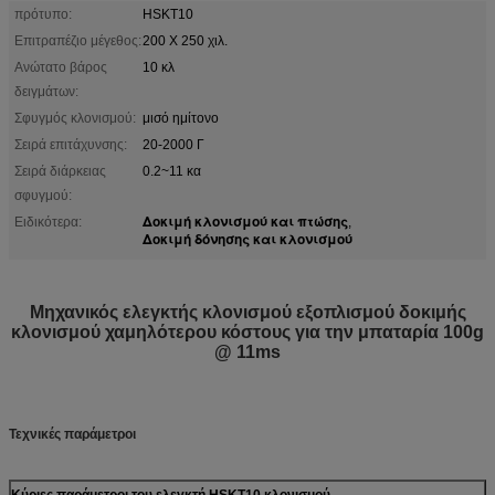
πρότυπο:
HSKT10
Επιτραπέζιο μέγεθος:
200 X 250 χιλ.
Ανώτατο βάρος
10 κλ
δειγμάτων:
Σφυγμός κλονισμού:
μισό ημίτονο
Σειρά επιτάχυνσης:
20-2000 Γ
Σειρά διάρκειας
0.2~11 κα
σφυγμού:
Δοκιμή κλονισμού και πτώσης
Ειδικότερα:
,
Δοκιμή δόνησης και κλονισμού
Μηχανικός ελεγκτής κλονισμού εξοπλισμού δοκιμής
κλονισμού χαμηλότερου κόστους για την μπαταρία 100g
@ 11ms
Τεχνικές παράμετροι
Κύριες παράμετροι του ελεγκτή HSKT10 κλονισμού