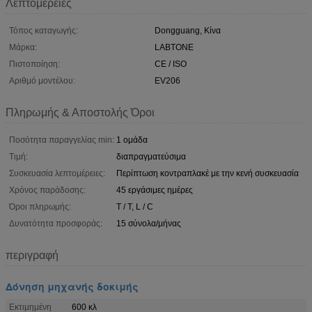
Λεπτομέρειες
Τόπος καταγωγής:
Dongguang, Κίνα
Μάρκα:
LABTONE
Πιστοποίηση:
CE / ISO
Αριθμό μοντέλου:
EV206
Πληρωμής & Αποστολής Όροι
Ποσότητα παραγγελίας min:
1 ομάδα
Τιμή:
διαπραγματεύσιμα
Συσκευασία λεπτομέρειες:
Περίπτωση κοντραπλακέ με την κενή συσκευασία
Χρόνος παράδοσης:
45 εργάσιμες ημέρες
Όροι πληρωμής:
T / T, L / C
Δυνατότητα προσφοράς:
15 σύνολα/μήνας
περιγραφή
Δόνηση μηχανής δοκιμής
Εκτιμημένη
600 κλ