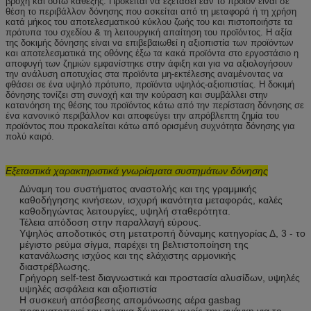
βροχή και ούτω καθεξής. Πρόκειται να εξετάσει εάν το προϊόν είναι σε
θέση το περιβάλλον δόνησης που ασκείται από τη μεταφορά ή τη χρήση
κατά μήκος του αποτελεσματικού κύκλου ζωής του και πιστοποιήστε τα
πρότυπα του σχεδίου & τη λειτουργική απαίτηση του προϊόντος. Η αξία
της δοκιμής δόνησης είναι να επιβεβαιωθεί η αξιοπιστία των προϊόντων
και αποτελεσματικά της οθόνης έξω τα κακά προϊόντα στο εργοστάσιο η
αποφυγή των ζημιών εμφανίστηκε στην άφιξη και για να αξιολογήσουν
την ανάλυση αποτυχίας στα προϊόντα μη-εκτέλεσης αναμένοντας να
φθάσει σε ένα υψηλό πρότυπο, προϊόντα υψηλός-αξιοπιστίας. Η δοκιμή
δόνησης τονίζει στη συνοχή και την κούραση και συμβάλλει στην
κατανόηση της θέσης του προϊόντος κάτω από την περίσταση δόνησης σε
ένα κανονικό περιβάλλον και αποφεύγει την απρόβλεπτη ζημία του
προϊόντος που προκαλείται κάτω από ορισμένη συχνότητα δόνησης για
πολύ καιρό.
Εξεταστικά
χαρακτηριστικά γνωρίσματα
συστημάτων
δόνησης
Δύναμη του συστήματος αναστολής και της γραμμικής
καθοδήγησης κινήσεων, ισχυρή ικανότητα μεταφοράς, καλές
καθοδηγώντας λειτουργίες, υψηλή σταθερότητα.
Τέλεια απόδοση στην παραλλαγή εύρους.
Υψηλός αποδοτικός στη μετατροπή δύναμης κατηγορίας Δ, 3 - το
μέγιστο ρεύμα σίγμα, παρέχει τη βελτιστοποίηση της
κατανάλωσης ισχύος και της ελάχιστης αρμονικής
διαστρέβλωσης.
Γρήγορη self-test διαγνωστικά και προστασία αλυσίδων, υψηλές
υψηλές ασφάλεια και αξιοπιστία
Η συσκευή απόσβεσης απομόνωσης αέρα gasbag
πραγματοποιεί τον πίνακα δόνησης χωρίς την ανάγκη για το