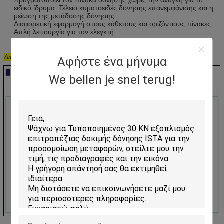
ειδικό ίδρυμα. Τέλειο κυματοειδές δόνησης επανεμφάνισης και η
μείωση της μετάδοσης δόνησης
Διαφορετική εφαρμογή στους κάθετους και οριζόντιους πίνακες.
Απλή λειτουργία για τον ελεγκτή
Διάγραμμα φραγμών
συστημάτων δοκιμής δόνησης
Αφήστε ένα μήνυμα
We bellen je snel terug!