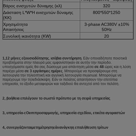
Βάρος ενισχυτών δύναμης (κλ)
320
Διάσταση L*W*H ενισχυτών δύναμης
800*550*1250
(ΚΚ)
Χρησιμότητα
3-phase AC380V ±10%
Απαιτήσεις
50Hz
Συνολική ικανότητα (KW)
20
1,12 μήνες εξουσιοδότησης
,
ισόβια συντήρηση
. Εάν οποιαδήποτε ποιοτικά
προβλήματα στην πλευρά μας εμφανίστηκαν σε αυτήν την περίοδο.
υποσχόμαστε εμείς θα σας δώσουμε μια απάντηση μέσα
σε 48
ώρες και η λύση
παρέχει μέσα
σε 3 εργάσιμες ημέρες
. Μπορούμε να προσφέρουμε στη
λειτουργία την τηλεοπτική και αγγλική λειτουργία muanual. Μπορούμε να
παρέχουμε την τηλεδιάσκεψη. Εάν οι πελάτες απαιτήσουν την επιτόπια
υπηρεσία, το έξοδο μεταφορών και ταξιδιού θα αντεχτεί από τον πελάτη.
2, βοήθεια επιλέγουν το σωστό πρότυπο με τη σειρά υπηρεσίας
3
, υπηρεσία-cOemπροσαρμογής,
υπηρεσία σχεδίου
,
ετικέτα αγοραστών
4
, συνεργάζονταιμετημέτρησηεάνανάγκηη
επαλήθευση τρίτων