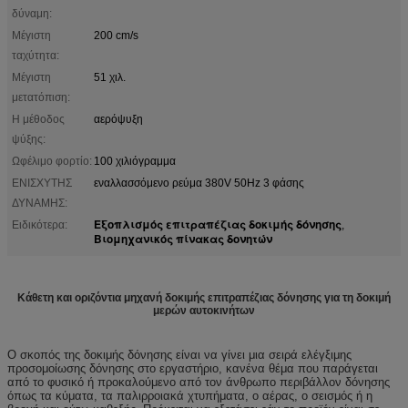
δύναμη:
Μέγιστη
200 cm/s
ταχύτητα:
Μέγιστη
51 χιλ.
μετατόπιση:
Η μέθοδος
αερόψυξη
ψύξης:
Ωφέλιμο φορτίο:
100 χιλιόγραμμα
ΕΝΙΣΧΥΤΗΣ
εναλλασσόμενο ρεύμα 380V 50Hz 3 φάσης
ΔΥΝΑΜΗΣ:
Εξοπλισμός επιτραπέζιας δοκιμής δόνησης
Ειδικότερα:
,
Βιομηχανικός πίνακας δονητών
Κάθετη και οριζόντια μηχανή δοκιμής επιτραπέζιας δόνησης για τη δοκιμή
μερών αυτοκινήτων
Ο σκοπός της δοκιμής δόνησης είναι να γίνει μια σειρά ελέγξιμης
προσομοίωσης δόνησης στο εργαστήριο, κανένα θέμα που παράγεται
από το φυσικό ή προκαλούμενο από τον άνθρωπο περιβάλλον δόνησης
όπως τα κύματα, τα παλιρροιακά χτυπήματα, ο αέρας, ο σεισμός ή η