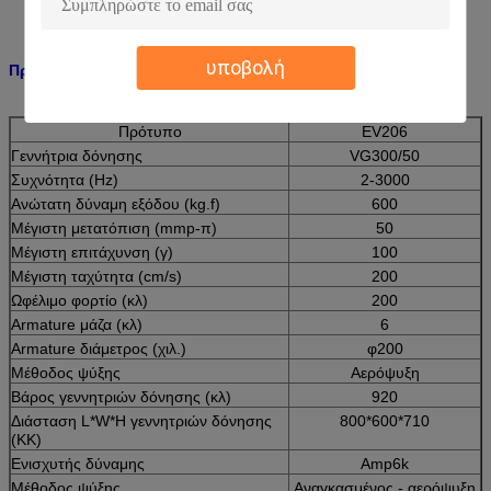
υποβολή
Προδιαγραφές:
Πρότυπο
EV206
Γεννήτρια δόνησης
VG300/50
Συχνότητα (Hz)
2-3000
Ανώτατη δύναμη εξόδου (kg.f)
600
Μέγιστη μετατόπιση (mmp-π)
50
Μέγιστη επιτάχυνση (γ)
100
Μέγιστη ταχύτητα (cm/s)
200
Ωφέλιμο φορτίο (κλ)
200
Armature μάζα (κλ)
6
Armature διάμετρος (χιλ.)
φ200
Μέθοδος ψύξης
Αερόψυξη
Βάρος γεννητριών δόνησης (κλ)
920
Διάσταση L*W*H γεννητριών δόνησης
800*600*710
(ΚΚ)
Ενισχυτής δύναμης
Amp6k
Μέθοδος ψύξης
Αναγκασμένος - αερόψυξη