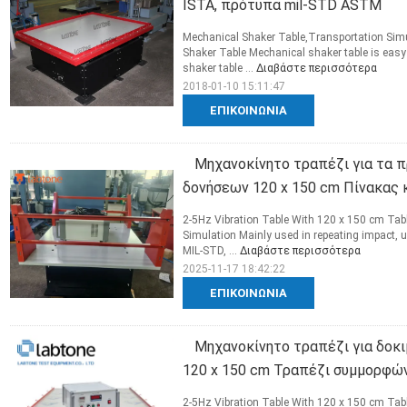
ISTA, πρότυπα mil-STD ASTM
Mechanical Shaker Table,Transportation Si
Shaker Table Mechanical shaker table is easy 
shaker table ...
Διαβάστε περισσότερα
2018-01-10 15:11:47
ΕΠΙΚΟΙΝΩΝΊΑ
Μηχανοκίνητο τραπέζι για τα π
δονήσεων 120 x 150 cm Πίνακας κ
2-5Hz Vibration Table With 120 x 150 cm Tab
Simulation Mainly used in repeating impact, 
MIL-STD, ...
Διαβάστε περισσότερα
2025-11-17 18:42:22
ΕΠΙΚΟΙΝΩΝΊΑ
Μηχανοκίνητο τραπέζι για δοκ
120 x 150 cm Τραπέζι συμμορφών
2-5Hz Vibration Table With 120 x 150 cm Tab