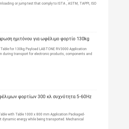
unloading or jump test that comply to ISTA , ASTM, TAPPI, ISO
άρωση ημιτόνου για ωφέλιμο φορτίο 130kg
r Table for 130kg Payload LABTONE RV3000 Application
on during transport for electronic products, components and
φέλιμων φορτίων 300 κλ συχνότητα 5-60Hz
Table with Table 1000 x 800 mm Application Packaged-
t dynamic energy while being transported. Mechanical