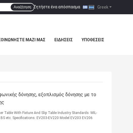
Ζητήστε ένα απόσπασμα
|
Greek
Αναζήτηση
ΚΟΙΝΩΝΉΣΤΕ ΜΑΖΊ ΜΑΣ
ΕΙΔΉΣΕΙΣ
ΥΠΟΘΈΣΕΙΣ
φωνικής δόνησης, εξοπλισμός δόνησης με το
ης
r Table With Fixture And Slip Table Industry Standards: MIL-
S, BS etc. Specifications: EV203-EV220 Model EV203 EV206