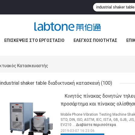
ΕΠΙΣΚΈΨΕΙΣ ΣΤΟ ΕΡΓΟΣΤΆΣΙΟ
ΈΛΕΓΧΟΣ ΠΟΙΌΤΗΤΑΣ
ΕΠΙ
δικτυακός Κατασκευαστής
industrial shaker table διαδικτυακή κατασκευή
(100)
Κινητός πίνακας δονητών τηλε
προσάρτημα και πίνακας ολίσθησ
Mobile Phone Vibration Testing Machine Shake
STD, DIN, ISO, ASTM, IEC, ISTA, GB, GJB, JI
EV210 ...
Διαβάστε περισσότερα
2019-03-07 16:23:06