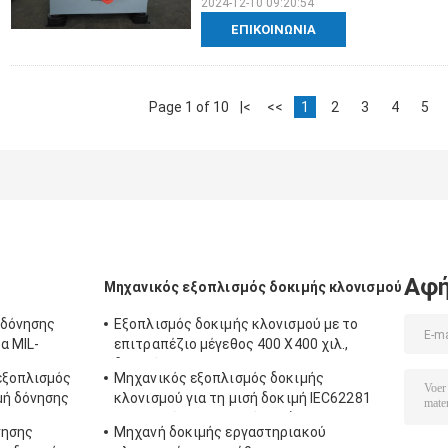
2024-12-10 09:20:54
ΕΠΙΚΟΙΝΩΝΊΑ
Page 1 of 10
|<
<<
1
2
3
4
5
Αφή
Μηχανικός εξοπλισμός δοκιμής κλονισμού
 δόνησης
Εξοπλισμός δοκιμής κλονισμού με το
α MIL-
επιτραπέζιο μέγεθος 400 X400 χιλ.,
τυπο-810G
δοκιμή για 50g 11ms, 150g 6ms
εξοπλισμός
Μηχανικός εξοπλισμός δοκιμής
μή δόνησης
κλονισμού για τη μισή δοκιμή IEC62281
μπαταριών κλονισμού κυμάτων
νησης
Μηχανή δοκιμής εργαστηριακού
ημιτόνου