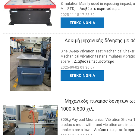
Simulation Mainly used in repeating impact, 
MIL-STD, ...
Διαβάστε περισσότερα
2025-11-15 17:25:32
ΕΠΙΚΟΙΝΩΝΊΑ
Δοκιμή μηχανικής δόνησης με σ
Sine Sweep Vibration Test Mechanical Shake
Mechanical vibration tester simulates vibrati
spare ...
Διαβάστε περισσότερα
2025-09-02 09:36:07
ΕΠΙΚΟΙΝΩΝΊΑ
Μηχανικός πίνακας δονητών ω
1000 X 800 χιλ.
300kg Payload Mechanical Vibration Shaker 
products must withstand vibration and impac
shakers are a low ...
Διαβάστε περισσότερα