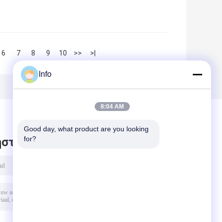
6
7
8
9
10
>>
>|
Info
8:04 AM
Good day, what product are you looking 
for?
στε μήνυμα