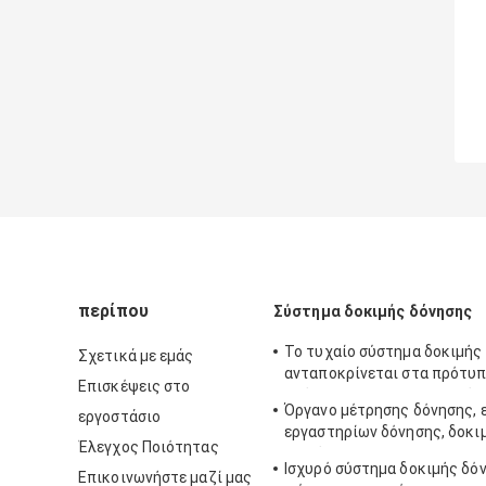
περίπου
Σύστημα δοκιμής δόνησης
Το τυχαίο σύστημα δοκιμής
Σχετικά με εμάς
ανταποκρίνεται στα πρότυπ
Επισκέψεις στο
πρότυπο-810F και MIL-πρό
Όργανο μέτρησης δόνησης, 
εργοστάσιο
εργαστηρίων δόνησης, δοκι
Έλεγχος Ποιότητας
ημιτόνου
Ισχυρό σύστημα δοκιμής δό
Επικοινωνήστε μαζί μας