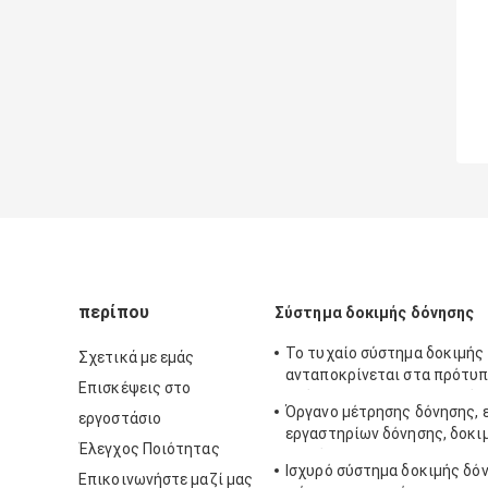
περίπου
Σύστημα δοκιμής δόνησης
Το τυχαίο σύστημα δοκιμής
Σχετικά με εμάς
ανταποκρίνεται στα πρότυπ
Επισκέψεις στο
πρότυπο-810F και MIL-πρό
Όργανο μέτρησης δόνησης, 
εργοστάσιο
εργαστηρίων δόνησης, δοκι
Έλεγχος Ποιότητας
ημιτόνου
Ισχυρό σύστημα δοκιμής δό
Επικοινωνήστε μαζί μας