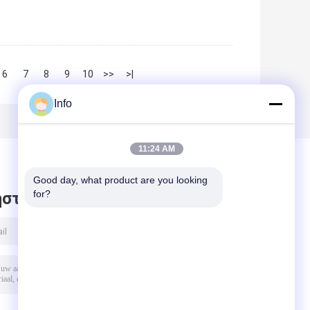
6
7
8
9
10
>>
>|
Info
11:24 AM
Good day, what product are you looking 
for?
στε μήνυμα