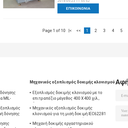
2018-05-23 11:55:52
ΕΠΙΚΟΙΝΩΝΊΑ
Page 1 of 10
|<
<<
1
2
3
4
5
Αφή
Μηχανικός εξοπλισμός δοκιμής κλονισμού
 δόνησης
Εξοπλισμός δοκιμής κλονισμού με το
α MIL-
επιτραπέζιο μέγεθος 400 X400 χιλ.,
τυπο-810G
δοκιμή για 50g 11ms, 150g 6ms
εξοπλισμός
Μηχανικός εξοπλισμός δοκιμής
μή δόνησης
κλονισμού για τη μισή δοκιμή IEC62281
μπαταριών κλονισμού κυμάτων
νησης
Μηχανή δοκιμής εργαστηριακού
ημιτόνου