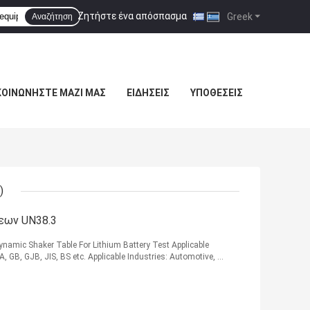
Ζητήστε ένα απόσπασμα
|
Greek
Αναζήτηση
ΚΟΙΝΩΝΉΣΤΕ ΜΑΖΊ ΜΑΣ
ΕΙΔΉΣΕΙΣ
ΥΠΟΘΈΣΕΙΣ
)
σεων UN38.3
namic Shaker Table For Lithium Battery Test Applicable
 GB, GJB, JIS, BS etc. Applicable Industries: Automotive, ...