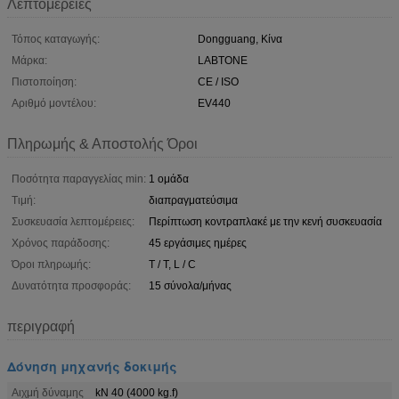
Λεπτομέρειες
Τόπος καταγωγής:
Dongguang, Κίνα
Μάρκα:
LABTONE
Πιστοποίηση:
CE / ISO
Αριθμό μοντέλου:
EV440
Πληρωμής & Αποστολής Όροι
Ποσότητα παραγγελίας min:
1 ομάδα
Τιμή:
διαπραγματεύσιμα
Συσκευασία λεπτομέρειες:
Περίπτωση κοντραπλακέ με την κενή συσκευασία
Χρόνος παράδοσης:
45 εργάσιμες ημέρες
Όροι πληρωμής:
T / T, L / C
Δυνατότητα προσφοράς:
15 σύνολα/μήνας
περιγραφή
Δόνηση μηχανής δοκιμής
Αιχμή δύναμης
kN 40 (4000 kg.f)