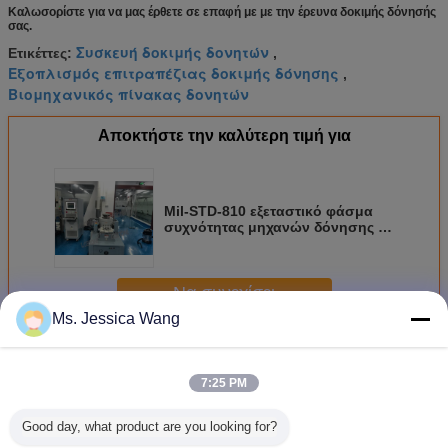
Καλωσορίστε για να μας έρθετε σε επαφή με με την έρευνα δοκιμής δόνησής
σας.
Συσκευή δοκιμής δονητών
Ετικέττες:
,
Εξοπλισμός επιτραπέζιας δοκιμής δόνησης
,
Βιομηχανικός πίνακας δονητών
Αποκτήστε την καλύτερη τιμή για
Mil-STD-810 εξεταστικό φάσμα
συχνότητας μηχανών δόνησης 1-
2500 Hz
Να συνεχίσει
Ms. Jessica Wang
Δόνηση μηχανής δοκιμής
Περισσότεροι
7:25 PM
Good day, what product are you looking for?