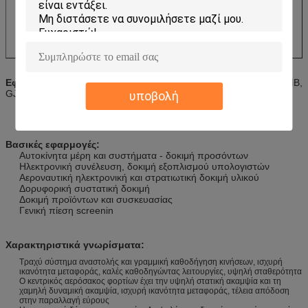
Εφαρμόσιμα πρότυπα:
MIL-STD, DIN, ISO, ASTM, IEC, ISTA, ΜΒ,
GJB, JIS, BS Κ.ΛΠ.
υποβολή
Βασικές εφαρμογές:
Αυτοκίνητα μέρη και συστήματα - δοκιμή προσόντων
Ηλεκτρονική συνέλευση, δοκιμή εξοπλισμού υπολογιστών
Αεροναυτική ηλεκτρονική και στρατιωτική δοκιμή υλικού
Δορυφορική συστατική δοκιμή
Δοκιμή προϊόντων και συσκευασίας
Γενική πίεση screenin
Χαρακτηριστικά γνωρίσματα:
Τραχύ σύστημα αναστολής και γραμμική καθοδήγηση κινήσεων, ισχυρή
ικανότητα μεταφοράς, καλές καθοδηγώντας λειτουργίες, υψηλή σταθερότητα
Ο κεντρικός αερόσακος φορτίων έχει την υψηλή στατική ακαμψία και τη
χαμηλή δυναμική ακαμψία, ισχυρή ικανότητα μεταφοράς, τέλεια απόδοση
στην παραλλαγή εύρους