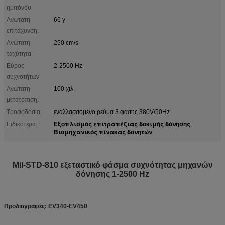
ημιτόνου:
Ανώτατη
66 γ
επιτάχυνση:
Ανώτατη
250 cm/s
ταχύτητα:
Εύρος
2-2500 Hz
συχνοτήτων:
Ανώτατη
100 χιλ.
μετατόπιση:
Τροφοδοσία:
εναλλασσόμενο ρεύμα 3 φάσης 380V/50Hz
Εξοπλισμός επιτραπέζιας δοκιμής δόνησης
Ειδικότερα:
,
Βιομηχανικός πίνακας δονητών
Mil-STD-810 εξεταστικό φάσμα συχνότητας μηχανών
δόνησης 1-2500 Hz
Προδιαγραφές: EV340-EV450