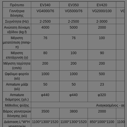
Πρότυπο
EV340
EV350
EV420
Γεννήτρια
VG4000/76
VG5000/76
VG2000/100
VG3
δόνησης
Συχνότητα (Hz)
2-2500
2-2500
2-3000
2
Ανώτατη δύναμη
4000
5000
2000
εξόδου (kg.f)
Μέγιστη
76
76
100
μετατόπιση (mmp-
π)
Μέγιστη
80
100
90
επιτάχυνση (γ)
Μέγιστη ταχύτητα
200
200
200
(cm/s)
Ωφέλιμο φορτίο
1000
1000
500
(κλ)
Armature μάζα
50
50
23
(κλ)
Armature
φ440
φ440
φ320
διάμετρος (χιλ.)
Μέθοδος ψύξης
Αναγκασμένος - αε
Βάρος γεννητριών
3500
3800
2000
δόνησης (κλ)
Διάσταση L*W*H
1100*1300*1520
1100*1300*1520
850*1000*1100
1100*
γεννητριών