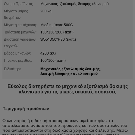
Όνομα Προϊόντος:
Μηχανικός εξοπλισμός δοκιμής κλονισμού
Μέγιστο βάρος
200 kg
δειγμάτων:
Μέγιστη επιτάχυνση:
Μισό ημίτονο: 500G
Διάσταση μηχανών:
150*130*260 (εκατ.)
Διάσταση γραφείων
W55*D50*H80 (εκατ.)
ελεγκτών:
Βάρος μηχανών:
4200 (κλ)
Πίνακας μέγεθος:
100*100 (εκατ.)
Μηχανικός εξοπλισμός δοκιμής
Ειδικότερα:
,
Δοκιμή δόνησης και κλονισμού
Εύκολος διατηρήστε το μηχανικό εξοπλισμό δοκιμής
κλονισμού για τις μικρές οικιακές συσκευές
Περιγραφή προϊόντων
Ο κλονισμός ή η δοκιμή προσκρούσεων μιμείται κυρίως τα
αποτελέσματα αντίκτυπου του προϊόντος και των συστατικών του
που αντιμετωπίζονται στη διαδικασία χρήσης και διέλευσης. Μέσω
της στιγμιαίας ενεργειακής ανταλλαγής προτύπων και υψηλός-