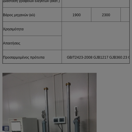
Διάσταση γραφείων ελεγκτών (εκατ.)
Βάρος μηχανών (κλ)
1900
2300
Χρησιμότητα
Απαιτήσεις
Προσαρμομένος πρότυπα
GB/T2423-2008 GJB1217 GJB360.23 GJ