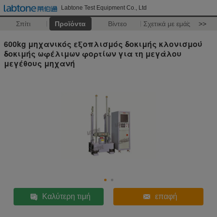
Labtone Test Equipment Co., Ltd
Σπίτι
Προϊόντα
Βίντεο
Σχετικά με εμάς
>>
600kg μηχανικός εξοπλισμός δοκιμής κλονισμού
δοκιμής ωφέλιμων φορτίων για τη μεγάλου
μεγέθους μηχανή
Καλύτερη τιμή
επαφή