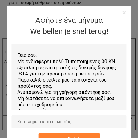
για τη δοκιμή εύθραυστου προϊόντων.
Αφήστε ένα μήνυμα
Προδιαγραφές
We bellen je snel terug!
Πρότυπο
HSKT10
HSKT10D
Επιτραπέζιο μέγεθος (χιλ.)
200 x200
210 X 210
Ανώτατο βάρος δειγμάτων
10
10
(κλ)
Σφυγμός κλονισμού
Μισό-ημίτονο
Σειρά επιτάχυνσης (m/s2)
20-1500
20-10000
Σειρά διάρκειας σφυγμού
0.5~11
0.2~11
(κα)
Σεισμική βάση
Πνευματική συσκευή ελατηρίων
Reqyurements
Πίεση αέρα AC220V 50Hz 5A: περισσότερο από
χρησιμότητας
0.5Mpa