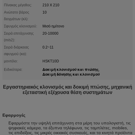
Πίνακας μέγεθος:
210 X 210
Ανώτατο βάρος
10
δειγμάτων (κλ):
Σφυγμός κλονισμού:
Μισό ημίτονο
Σειρά επιτάχυνσης
20-10000
(m/s2):
Σειρά διάρκειας
0.2~11
σφυγμού (κα):
μοντέλο:
HSKT10D
Δοκιμή κλονισμού και πτώσης
Ειδικότερα:
,
Δοκιμή δόνησης και κλονισμού
Εργαστηριακός κλονισμός και δοκιμή πτώσης, μηχανική
εξεταστική εξέχουσα θέση συστημάτων
Εφαρμογές
Εφαρμόστε την υψηλή επιτάχυνση στα μέρη του υπολογιστή, τις
ψηφιακές κάμερα, τα έξυπνα τηλέφωνα, τις ταμπλέτες, mobiles,
τις επιδείξεις, τις μικρές οικιακές συσκευές, και τα κινητά προϊόντα