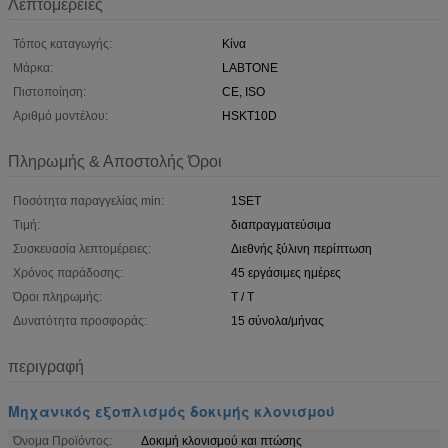
Λεπτομέρειες
Τόπος καταγωγής:
Κίνα
Μάρκα:
LABTONE
Πιστοποίηση:
CE, ISO
Αριθμό μοντέλου:
HSKT10D
Πληρωμής & Αποστολής Όροι
Ποσότητα παραγγελίας min:
1SET
Τιμή:
διαπραγματεύσιμα
Συσκευασία λεπτομέρειες:
Διεθνής ξύλινη περίπτωση
Χρόνος παράδοσης:
45 εργάσιμες ημέρες
Όροι πληρωμής:
T / T
Δυνατότητα προσφοράς:
15 σύνολα/μήνας
περιγραφή
Μηχανικός εξοπλισμός δοκιμής κλονισμού
Όνομα Προϊόντος:
Δοκιμή κλονισμού και πτώσης