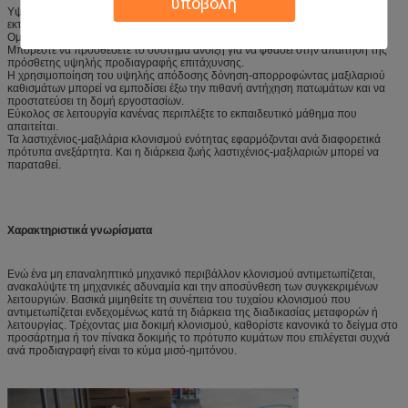
υποβολή
Υψηλή επανάληψη στο διαδοχικό κλονισμό επιτάχυνση +/- 10% χρόνος
εκτέλεσης +/- 15% απόκλιση ταχύτητας +/- 10%.
Ομοιομορφία τεσσάρων γωνιακός-σημείων πίνακα P160mm +/- 10%.
Μπορέστε να προσθέσετε το σύστημα άνοιξη για να φθάσει στην απαίτηση της
πρόσθετης υψηλής προδιαγραφής επιτάχυνσης.
Η χρησιμοποίηση του υψηλής απόδοσης δόνηση-απορροφώντας μαξιλαριού
καθισμάτων μπορεί να εμποδίσει έξω την πιθανή αντήχηση πατωμάτων και να
προστατεύσει τη δομή εργοστασίων.
Εύκολος σε λειτουργία κανένας περιπλέξτε το εκπαιδευτικό μάθημα που
απαιτείται.
Τα λαστιχένιος-μαξιλάρια κλονισμού ενότητας εφαρμόζονται ανά διαφορετικά
πρότυπα ανεξάρτητα. Και η διάρκεια ζωής λαστιχένιος-μαξιλαριών μπορεί να
παραταθεί.
Χαρακτηριστικά γνωρίσματα
Ενώ ένα μη επαναληπτικό μηχανικό περιβάλλον κλονισμού αντιμετωπίζεται,
ανακαλύψτε τη μηχανικές αδυναμία και την αποσύνθεση των συγκεκριμένων
λειτουργιών. Βασικά μιμηθείτε τη συνέπεια του τυχαίου κλονισμού που
αντιμετωπίζεται ενδεχομένως κατά τη διάρκεια της διαδικασίας μεταφορών ή
λειτουργίας. Τρέχοντας μια δοκιμή κλονισμού, καθορίστε κανονικά το δείγμα στο
προσάρτημα ή τον πίνακα δοκιμής το πρότυπο κυμάτων που επιλέγεται συχνά
ανά προδιαγραφή είναι το κύμα μισό-ημιτόνου.