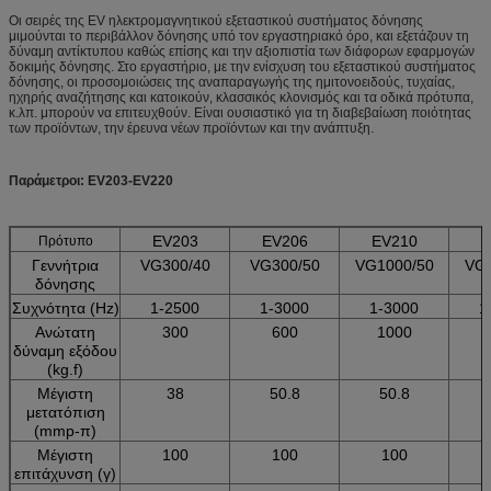
Οι σειρές της EV ηλεκτρομαγνητικού εξεταστικού συστήματος δόνησης
μιμούνται το περιβάλλον δόνησης υπό τον εργαστηριακό όρο, και εξετάζουν τη
δύναμη αντίκτυπου καθώς επίσης και την αξιοπιστία των διάφορων εφαρμογών
δοκιμής δόνησης. Στο εργαστήριο, με την ενίσχυση του εξεταστικού συστήματος
δόνησης, οι προσομοιώσεις της αναπαραγωγής της ημιτονοειδούς, τυχαίας,
ηχηρής αναζήτησης και κατοικούν, κλασσικός κλονισμός και τα οδικά πρότυπα,
κ.λπ. μπορούν να επιτευχθούν. Είναι ουσιαστικό για τη διαβεβαίωση ποιότητας
των προϊόντων, την έρευνα νέων προϊόντων και την ανάπτυξη.
Παράμετροι: EV203-EV220
EV203
EV206
EV210
E
Πρότυπο
Γεννήτρια
VG300/40
VG300/50
VG1000/50
VG2
δόνησης
Συχνότητα (Hz)
1-2500
1-3000
1-3000
1
Ανώτατη
300
600
1000
δύναμη εξόδου
(kg.f)
Μέγιστη
38
50.8
50.8
μετατόπιση
(mmp-π)
Μέγιστη
100
100
100
επιτάχυνση (γ)