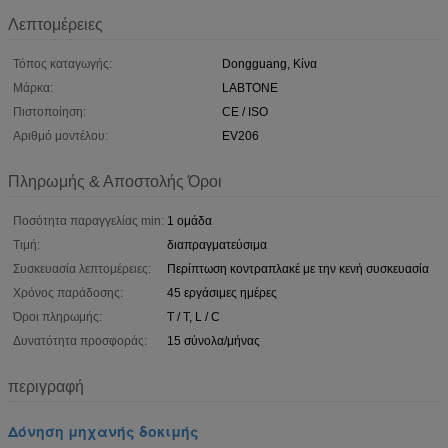
Λεπτομέρειες
Τόπος καταγωγής:
Dongguang, Κίνα
Μάρκα:
LABTONE
Πιστοποίηση:
CE / ISO
Αριθμό μοντέλου:
EV206
Πληρωμής & Αποστολής Όροι
Ποσότητα παραγγελίας min:
1 ομάδα
Τιμή:
διαπραγματεύσιμα
Συσκευασία λεπτομέρειες:
Περίπτωση κοντραπλακέ με την κενή συσκευασία
Χρόνος παράδοσης:
45 εργάσιμες ημέρες
Όροι πληρωμής:
T / T, L / C
Δυνατότητα προσφοράς:
15 σύνολα/μήνας
περιγραφή
Δόνηση μηχανής δοκιμής