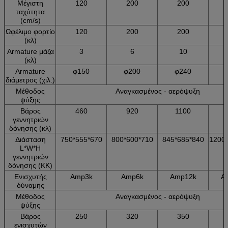
Μέγιστη
120
200
200
ταχύτητα
(cm/s)
Ωφέλιμο φορτίο
120
200
200
(κλ)
Armature μάζα
3
6
10
(κλ)
Armature
φ150
φ200
φ240
διάμετρος (χιλ.)
Μέθοδος
Αναγκασμένος - αερόψυξη
ψύξης
Βάρος
460
920
1100
γεννητριών
δόνησης (κλ)
Διάσταση
750*555*670
800*600*710
845*685*840
1200
L*W*H
γεννητριών
δόνησης (ΚΚ)
Ενισχυτής
Amp3k
Amp6k
Amp12k
A
δύναμης
Μέθοδος
Αναγκασμένος - αερόψυξη
ψύξης
Βάρος
250
320
350
ενισχυτών