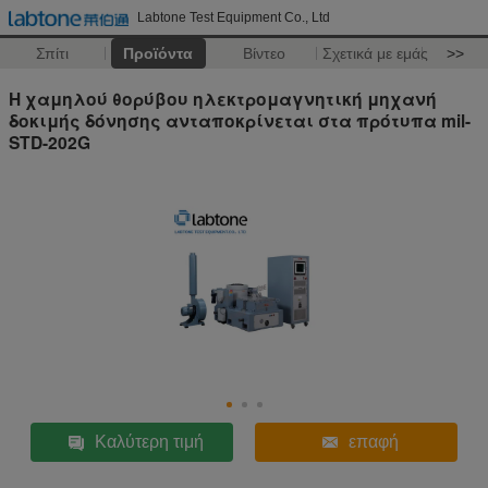
Labtone Test Equipment Co., Ltd
Σπίτι
Προϊόντα
Βίντεο
Σχετικά με εμάς
>>
Η χαμηλού θορύβου ηλεκτρομαγνητική μηχανή
δοκιμής δόνησης ανταποκρίνεται στα πρότυπα mil-
STD-202G
Καλύτερη τιμή
επαφή