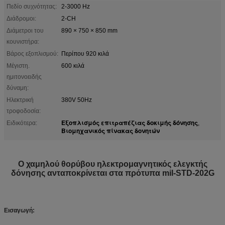
Πεδίο συχνότητας:
2-3000 Hz
Διάδρομοι:
2-CH
Διάμετροι του
890 × 750 × 850 mm
κουνιστήρα:
Βάρος εξοπλισμού:
Περίπου 920 κιλά
Μέγιστη.
600 κιλά
ημιτονοειδής
δύναμη:
Ηλεκτρική
380V 50Hz
τροφοδοσία:
Εξοπλισμός επιτραπέζιας δοκιμής δόνησης
Ειδικότερα:
,
Βιομηχανικός πίνακας δονητών
Ο χαμηλού θορύβου ηλεκτρομαγνητικός ελεγκτής
δόνησης ανταποκρίνεται στα πρότυπα mil-STD-202G
Εισαγωγή: