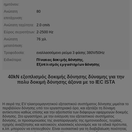
ημιτόνου:
Ανώτατη
80
επιτάχυνση:
Ανώτατη ταχύτητα:
2.0 cm/s
Εύρος συχνοτήτων:
2-2500 Hz
Ανώτατη
76 χιλ.
μετατόπιση:
Τροφοδοσία:
εναλλασσόμενο ρεύμα 3 φάσης 380V/50Hz
Πίνακας δοκιμής δόνησης
Ειδικότερα:
,
Εξοπλισμός εργαστηρίων δόνησης
40kN εξοπλισμός δοκιμής δόνησης δύναμης για την
πολυ δοκιμή δόνησης άξονα με το IEC ISTA
Η σειρά της EV ηλεκτρομαγνητικού εξεταστικού συστήματος δόνησης μιμείται το
περιβάλλον δόνησης υπό τον εργαστηριακό όρο, και εξετάζει τη δύναμη
αντίκτυπου καθώς επίσης και την αξιοπιστία των διάφορων εφαρμογών δοκιμής
δόνησης. Στο εργαστήριο, με την ενίσχυση του εξεταστικού συστήματος
δόνησης, οι προσομοιώσεις της αναπαραγωγής της ημιτονοειδούς, τυχαίας,
ηχηρής αναζήτησης και κατοικούν, κλασσικός κλονισμός και τα οδικά πρότυπα,
κ.λπ. μπορούν να επιτευχθούν. Είναι ουσιαστικό για τη διαβεβαίωση ποιότητας