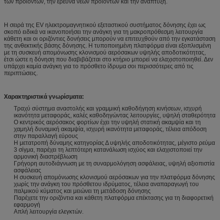
των προϊόντων, την έρευνα νέων προϊόντων και την ανάπτυξη.
Η σειρά της EV ηλεκτρομαγνητικού εξεταστικού συστήματος δόνησης έχει ως
σκοπό ειδικά να ικανοποιήσει την ανάγκη για τη μακροπρόθεσμη λειτουργία
κάθετη και οι οριζόντιες δονήσεις μπορούν να επιτευχθούν από την εγκατάσταση
της ανθεκτικής βάσης δόνησης. Η τυποποιημένη πλατφόρμα είναι εξοπλισμένη
με τη συσκευή απομόνωσης κλονισμού αερόσακων υψηλής αποδοτικότητας,
έτσι ώστε η δόνηση που διαβιβάζεται στο κτήριο μπορεί να ελαχιστοποιηθεί. Δεν
υπάρχει καμία ανάγκη για το πρόσθετο ίδρυμα σοι περισσότερες από τις
περιπτώσεις.
Χαρακτηριστικά γνωρίσματα:
Τραχύ σύστημα αναστολής και γραμμική καθοδήγηση κινήσεων, ισχυρή
ικανότητα μεταφοράς, καλές καθοδηγώντας λειτουργίες, υψηλή σταθερότητα
Ο κεντρικός αερόσακος φορτίων έχει την υψηλή στατική ακαμψία και τη
χαμηλή δυναμική ακαμψία, ισχυρή ικανότητα μεταφοράς, τέλεια απόδοση
στην παραλλαγή εύρους
Η μετατροπή δύναμης κατηγορίας Δ υψηλής αποδοτικότητας, μέγιστο ρεύμα
3 σίγμα, παρέχει τη λεπτότερη κατανάλωση ισχύος και ελαχιστοποιεί την
αρμονική διαστρέβλωση
Γρήγορη αυτοδιάγνωση με τη συναρμολόγηση ασφάλειας, υψηλή αξιοπιστία
ασφάλειας
Η συσκευή απομόνωσης κλονισμού αερόσακων για την πλατφόρμα δόνησης
χωρίς την ανάγκη του πρόσθετου ιδρύματος, τέλεια αναπαραγωγή του
παλμικού κύματος και μειώνει τη μετάδοση δόνησης
Παρέχετε την οριζόντια και κάθετη πλατφόρμα επέκτασης για τη διαφορετική
εφαρμογή
Απλή λειτουργία ελεγκτών.