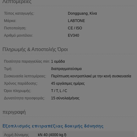
Λεπτομέρειες
Τόπος καταγωγής:
Dongguang, Κίνα
Μάρκα:
LABTONE
Πιστοποίηση:
CE / ISO
Αριθμό μοντέλου:
EV340
Πληρωμής & Αποστολής Όροι
Ποσότητα παραγγελίας min:
1 ομάδα
Τιμή:
διαπραγματεύσιμα
Συσκευασία λεπτομέρειες:
Περίπτωση κοντραπλακέ με την κενή συσκευασία
Χρόνος παράδοσης:
45 εργάσιμες ημέρες
Όροι πληρωμής:
T / T, L / C
Δυνατότητα προσφοράς:
15 σύνολα/μήνας
περιγραφή
Εξοπλισμός επιτραπέζιας δοκιμής δόνησης
Αιχμή δύναμης
kN 40 (4000 kg.f)