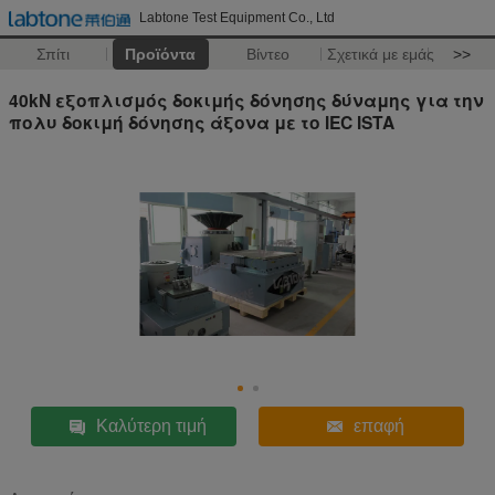
Labtone Test Equipment Co., Ltd
Σπίτι
Προϊόντα
Βίντεο
Σχετικά με εμάς
>>
40kN εξοπλισμός δοκιμής δόνησης δύναμης για την
πολυ δοκιμή δόνησης άξονα με το IEC ISTA
Καλύτερη τιμή
επαφή