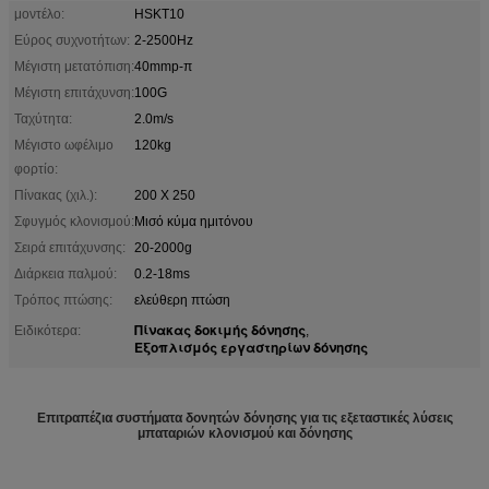
μοντέλο:
HSKT10
Εύρος συχνοτήτων:
2-2500Hz
Μέγιστη μετατόπιση:
40mmp-π
Μέγιστη επιτάχυνση:
100G
Ταχύτητα:
2.0m/s
Μέγιστο ωφέλιμο
120kg
φορτίο:
Πίνακας (χιλ.):
200 X 250
Σφυγμός κλονισμού:
Μισό κύμα ημιτόνου
Σειρά επιτάχυνσης:
20-2000g
Διάρκεια παλμού:
0.2-18ms
Τρόπος πτώσης:
ελεύθερη πτώση
Πίνακας δοκιμής δόνησης
Ειδικότερα:
,
Εξοπλισμός εργαστηρίων δόνησης
Επιτραπέζια συστήματα δονητών δόνησης για τις εξεταστικές λύσεις
μπαταριών κλονισμού και δόνησης