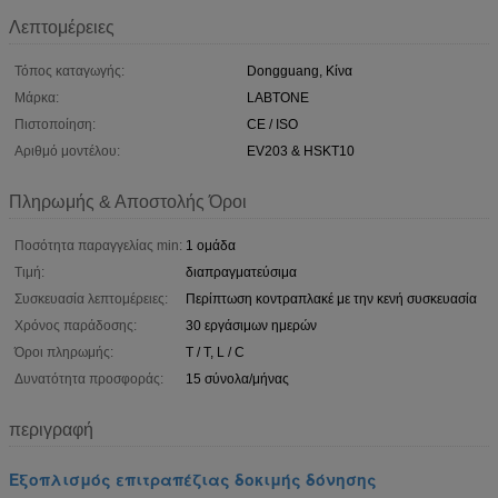
Λεπτομέρειες
Τόπος καταγωγής:
Dongguang, Κίνα
Μάρκα:
LABTONE
Πιστοποίηση:
CE / ISO
Αριθμό μοντέλου:
EV203 & HSKT10
Πληρωμής & Αποστολής Όροι
Ποσότητα παραγγελίας min:
1 ομάδα
Τιμή:
διαπραγματεύσιμα
Συσκευασία λεπτομέρειες:
Περίπτωση κοντραπλακέ με την κενή συσκευασία
Χρόνος παράδοσης:
30 εργάσιμων ημερών
Όροι πληρωμής:
T / T, L / C
Δυνατότητα προσφοράς:
15 σύνολα/μήνας
περιγραφή
Εξοπλισμός επιτραπέζιας δοκιμής δόνησης