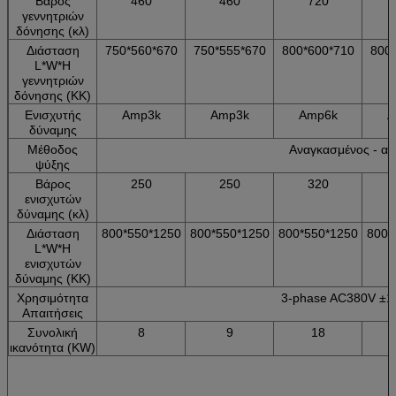
Βάρος
460
460
720
γεννητριών
δόνησης (κλ)
Διάσταση
750*560*670
750*555*670
800*600*710
800
L*W*H
γεννητριών
δόνησης (ΚΚ)
Ενισχυτής
Amp3k
Amp3k
Amp6k
A
δύναμης
Μέθοδος
Αναγκασμένος - α
ψύξης
Βάρος
250
250
320
ενισχυτών
δύναμης (κλ)
Διάσταση
800*550*1250
800*550*1250
800*550*1250
800*
L*W*H
ενισχυτών
δύναμης (ΚΚ)
Χρησιμότητα
3-phase AC380V ±1
Απαιτήσεις
Συνολική
8
9
18
ικανότητα (KW)