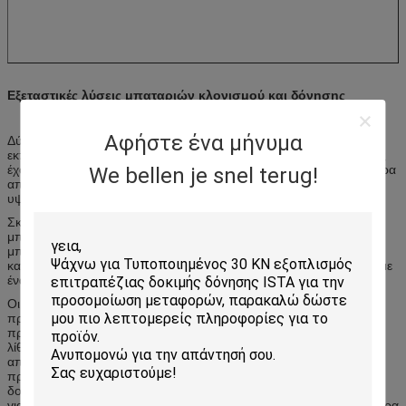
Εξεταστικές λύσεις μπαταριών κλονισμού και δόνησης
Αφήστε ένα μήνυμα
Δύναμη μπαταριών πολλά από τα πράγματα που επιτρέπουν και
εκπληρώνουν τις καθημερινές ζωές μας. Δεδομένου ότι οι ζωές μας
έχουν γίνει λιγότεροι που δένονται – οι συσκευές έχουν γίνει σίγουρα
We bellen je snel terug!
αποδοτικότερες – αλλά και – μπαταρίες παρέχουν τώρα τις
υψηλότερες ενεργειακές πυκνότητες.
Σκεφτείτε για μια στιγμή για τη ναυτιλία όλων αυτών των
μπαταριών… Στους πολύ πραγματικούς όρους – μια αποστολή
μπορεί να αντιπροσωπεύσει μια τεράστια ενεργειακή πυκνότητα –
και σε
ατυχία – ότι η ενέργεια θα μπορούσε να απελευθερωθεί με
μια
έναν πολύ ανεπιθύμητο τρόπο.
Οι περισσότερες μπαταρίες υποβάλλονται στις δοκιμές
προσομοίωσης μεταφορών για να συμμορφωθούν με τα διεθνή
πρότυπα ναυτιλίας. Αυτό ισχύει ιδιαίτερα για τις ιονικές μπαταρίες
λίθιου. Για να εξασφαλίσουν ασφάλεια κατά τη διάρκεια της
αποστολής, οι μπαταρίες λίθιου πρέπει να εξεταστούν ανά
προδιαγραφές UN/DOT. Το εγχειρίδιο των Η.Ε της παραγράφου
δοκιμών και κριτηρίων 38.3 (UN/DOT 38,3) περιγράφει τις δοκιμές
για τις μπαταρίες λίθιου. Το Labtone έχει τον εξοπλισμό και την πείρα