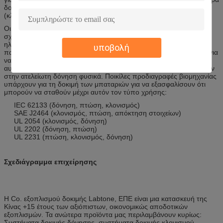
δοκιμής για να εκτελέσει (UN/DOT 38,3) δοκιμή-T3 (δόνηση), T4
(κλονισμός), και T6 (αντίκτυπος).
Οι κίνδυνοι μεταφορών δεν είναι οι μόνοι δυναμικοί όροι που τα
σχέδια μπαταριών πρέπει να επιζήσουν. Όταν μια φορητή
ηλεκτρονική συσκευή το ρίχνει που συσκευάζει επάνω στην
υποβολή
παραλαβή, μπορείτε να βρείτε το καθημερινό περιβάλλον χρήσης για
να είστε αυστηρότερο από το στέλνοντας περιβάλλον. Σε μια
αυτοκίνητη ηλεκτρική/υβριδική εφαρμογή, οι μπαταρίες θα εκτεθούν
στην ατελείωτη δόνηση φυσικά. Ποικίλες προδιαγραφές βιομηχανίας
υπάρχουν για τη δοκιμή των μπαταριών για να εξασφαλίσουν ότι
μπορούν να σταθούν μέχρι αυτόν τον τύπο χρήσης:
IEC 62133 (δόνηση, πτώση, κλονισμός)
SAE J2464 (κλονισμός, πτώση, απόκτηση στοιχείων)
UL 2054 (κλονισμός, δόνηση)
UL 2202 (δόνηση, πτώση)
UL 2231 (πτώση, κλονισμός, δόνηση)
Σχεδιάγραμμα επιχείρησης
Η Co. εξοπλισμού δοκιμής Labtone, ΕΠΕ είναι μια κατασκευή της
Κίνας +15 έτους των αξιόπιστων, οικονομικώς αποδοτικών
εξοπλισμών. Τα ανώτερα προϊόντα μας περιλαμβάνουν κυρίως:
Συστήματα δοκιμής δόνησης, συστήματα δοκιμής κλονισμού,