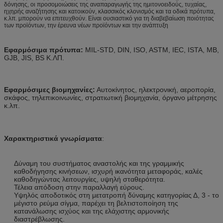
δόνησης, οι προσομοιώσεις της αναπαραγωγής της ημιτονοειδούς, τυχαίας,
ηχηρής αναζήτησης και κατοικούν, κλασσικός κλονισμός και τα οδικά πρότυπα,
κ.λπ. μπορούν να επιτευχθούν. Είναι ουσιαστικό για τη διαβεβαίωση ποιότητας
των προϊόντων, την έρευνα νέων προϊόντων και την ανάπτυξη
Εφαρμόσιμα πρότυπα:
MIL-STD, DIN, ISO, ASTM, IEC, ISTA, ΜΒ,
GJB, JIS, BS Κ.ΛΠ.
Εφαρμόσιμες βιομηχανίες:
Αυτοκίνητος, ηλεκτρονική, αεροπορία,
σκάφος, τηλεπικοινωνίες, στρατιωτική βιομηχανία, όργανο μέτρησης
κ.λπ.
Χαρακτηριστικά γνωρίσματα
:
Δύναμη του συστήματος αναστολής και της γραμμικής
καθοδήγησης κινήσεων, ισχυρή ικανότητα μεταφοράς, καλές
καθοδηγώντας λειτουργίες, υψηλή σταθερότητα.
Τέλεια απόδοση στην παραλλαγή εύρους.
Υψηλός αποδοτικός στη μετατροπή δύναμης κατηγορίας Δ, 3 - το
μέγιστο ρεύμα σίγμα, παρέχει τη βελτιστοποίηση της
κατανάλωσης ισχύος και της ελάχιστης αρμονικής
διαστρέβλωσης.