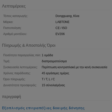
Λεπτομέρειες
Τόπος καταγωγής:
Dongguang, Κίνα
Μάρκα:
LABTONE
Πιστοποίηση:
CE / ISO
Αριθμό μοντέλου:
EV206
Πληρωμής & Αποστολής Όροι
Ποσότητα παραγγελίας min:
1 ομάδα
Τιμή:
διαπραγματεύσιμα
Συσκευασία λεπτομέρειες:
Περίπτωση κοντραπλακέ με την κενή συσκευασία
Χρόνος παράδοσης:
45 εργάσιμες ημέρες
Όροι πληρωμής:
T / T, L / C
Δυνατότητα προσφοράς:
15 σύνολα/μήνας
περιγραφή
Εξοπλισμός επιτραπέζιας δοκιμής δόνησης