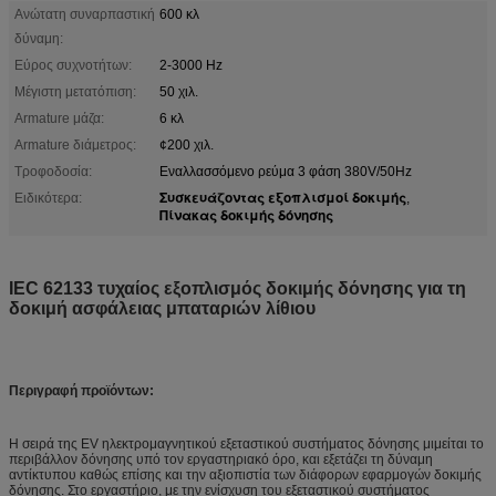
Ανώτατη συναρπαστική
600 κλ
δύναμη:
Εύρος συχνοτήτων:
2-3000 Hz
Μέγιστη μετατόπιση:
50 χιλ.
Armature μάζα:
6 κλ
Armature διάμετρος:
¢200 χιλ.
Τροφοδοσία:
Εναλλασσόμενο ρεύμα 3 φάση 380V/50Hz
Συσκευάζοντας εξοπλισμοί δοκιμής
Ειδικότερα:
,
Πίνακας δοκιμής δόνησης
IEC 62133 τυχαίος εξοπλισμός δοκιμής δόνησης για τη
δοκιμή ασφάλειας μπαταριών λίθιου
Περιγραφή προϊόντων:
Η σειρά της EV ηλεκτρομαγνητικού εξεταστικού συστήματος δόνησης μιμείται το
περιβάλλον δόνησης υπό τον εργαστηριακό όρο, και εξετάζει τη δύναμη
αντίκτυπου καθώς επίσης και την αξιοπιστία των διάφορων εφαρμογών δοκιμής
δόνησης. Στο εργαστήριο, με την ενίσχυση του εξεταστικού συστήματος