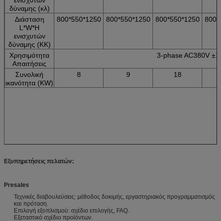
δύναμης (κλ)
Διάσταση
800*550*1250
800*550*1250
800*550*1250
800*
L*W*H
ενισχυτών
δύναμης (ΚΚ)
Χρησιμότητα
3-phase AC380V ±1
Απαιτήσεις
Συνολική
8
9
18
ικανότητα (KW)
Εξυπηρετήσεις πελατών:
Presales
Τεχνικές διαβουλεύσεις: μέθοδος δοκιμής, εργαστηριακός προγραμματισμός
και πρόταση.
Επιλογή εξοπλισμού: σχέδιο επιλογής, FAQ.
Εξεταστικό σχέδιο προϊόντων.