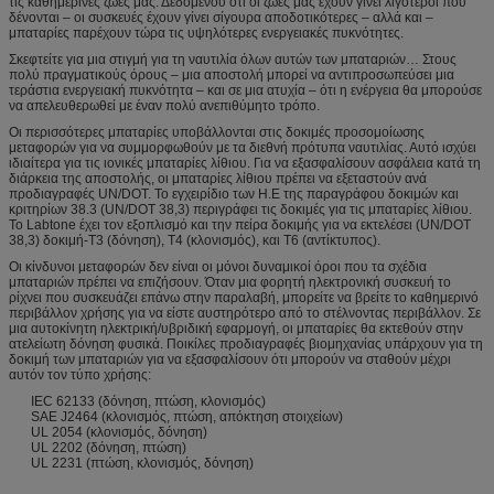
τις καθημερινές ζωές μας. Δεδομένου ότι οι ζωές μας έχουν γίνει λιγότεροι που
δένονται – οι συσκευές έχουν γίνει σίγουρα αποδοτικότερες – αλλά και –
μπαταρίες παρέχουν τώρα τις υψηλότερες ενεργειακές πυκνότητες.
Σκεφτείτε για μια στιγμή για τη ναυτιλία όλων αυτών των μπαταριών… Στους
πολύ πραγματικούς όρους – μια αποστολή μπορεί να αντιπροσωπεύσει μια
τεράστια ενεργειακή πυκνότητα – και σε μια ατυχία – ότι η ενέργεια θα μπορούσε
να απελευθερωθεί με έναν πολύ ανεπιθύμητο τρόπο.
Οι περισσότερες μπαταρίες υποβάλλονται στις δοκιμές προσομοίωσης
μεταφορών για να συμμορφωθούν με τα διεθνή πρότυπα ναυτιλίας. Αυτό ισχύει
ιδιαίτερα για τις ιονικές μπαταρίες λίθιου. Για να εξασφαλίσουν ασφάλεια κατά τη
διάρκεια της αποστολής, οι μπαταρίες λίθιου πρέπει να εξεταστούν ανά
προδιαγραφές UN/DOT. Το εγχειρίδιο των Η.Ε της παραγράφου δοκιμών και
κριτηρίων 38.3 (UN/DOT 38,3) περιγράφει τις δοκιμές για τις μπαταρίες λίθιου.
Το Labtone έχει τον εξοπλισμό και την πείρα δοκιμής για να εκτελέσει (UN/DOT
38,3) δοκιμή-T3 (δόνηση), T4 (κλονισμός), και T6 (αντίκτυπος).
Οι κίνδυνοι μεταφορών δεν είναι οι μόνοι δυναμικοί όροι που τα σχέδια
μπαταριών πρέπει να επιζήσουν. Όταν μια φορητή ηλεκτρονική συσκευή το
ρίχνει που συσκευάζει επάνω στην παραλαβή, μπορείτε να βρείτε το καθημερινό
περιβάλλον χρήσης για να είστε αυστηρότερο από το στέλνοντας περιβάλλον. Σε
μια αυτοκίνητη ηλεκτρική/υβριδική εφαρμογή, οι μπαταρίες θα εκτεθούν στην
ατελείωτη δόνηση φυσικά. Ποικίλες προδιαγραφές βιομηχανίας υπάρχουν για τη
δοκιμή των μπαταριών για να εξασφαλίσουν ότι μπορούν να σταθούν μέχρι
αυτόν τον τύπο χρήσης:
IEC 62133 (δόνηση, πτώση, κλονισμός)
SAE J2464 (κλονισμός, πτώση, απόκτηση στοιχείων)
UL 2054 (κλονισμός, δόνηση)
UL 2202 (δόνηση, πτώση)
UL 2231 (πτώση, κλονισμός, δόνηση)