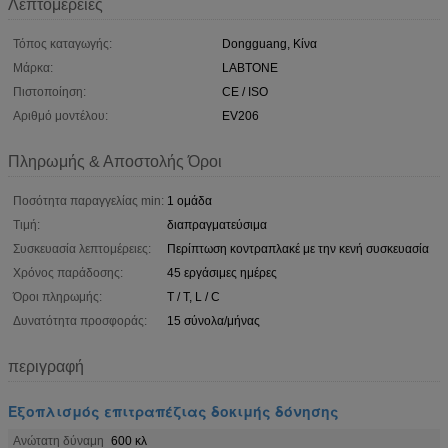
Λεπτομέρειες
Τόπος καταγωγής:
Dongguang, Κίνα
Μάρκα:
LABTONE
Πιστοποίηση:
CE / ISO
Αριθμό μοντέλου:
EV206
Πληρωμής & Αποστολής Όροι
Ποσότητα παραγγελίας min:
1 ομάδα
Τιμή:
διαπραγματεύσιμα
Συσκευασία λεπτομέρειες:
Περίπτωση κοντραπλακέ με την κενή συσκευασία
Χρόνος παράδοσης:
45 εργάσιμες ημέρες
Όροι πληρωμής:
T / T, L / C
Δυνατότητα προσφοράς:
15 σύνολα/μήνας
περιγραφή
Εξοπλισμός επιτραπέζιας δοκιμής δόνησης
Ανώτατη δύναμη
600 κλ