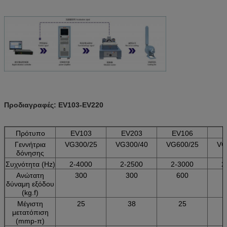
Προδιαγραφές: EV103-EV220
Πρότυπο
EV103
EV203
EV106
E
Γεννήτρια
VG300/25
VG300/40
VG600/25
VG
δόνησης
Συχνότητα (Hz)
2-4000
2-2500
2-3000
2
Ανώτατη
300
300
600
δύναμη εξόδου
(kg.f)
Μέγιστη
25
38
25
μετατόπιση
(mmp-π)