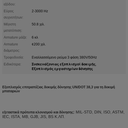
εξόδου:
Εύρος
2-3000 Hz
συχνοτήτων:
Μέγιστη
50.8 χιλ.
μετατόπιση:
Armature μάζα:
6 κλ
Armature
¢200 χιλ.
διάμετρος:
Τροφοδοσία:
Εναλλασσόμενο ρεύμα 3 φάση 380V/50Hz
Συσκευάζοντας εξοπλισμοί δοκιμής
Ειδικότερα:
,
Εξοπλισμός εργαστηρίων δόνησης
Εξοπλισμός επιτραπέζιας δοκιμής δόνησης UN/DOT 38,3 για τη δοκιμή
μπαταριών
:
MIL-STD, DIN, ISO, ASTM,
εξεταστικά πρότυπα κλονισμού και δόνησης
IEC, ISTA, ΜΒ, GJB, JIS, BS Κ.ΛΠ.