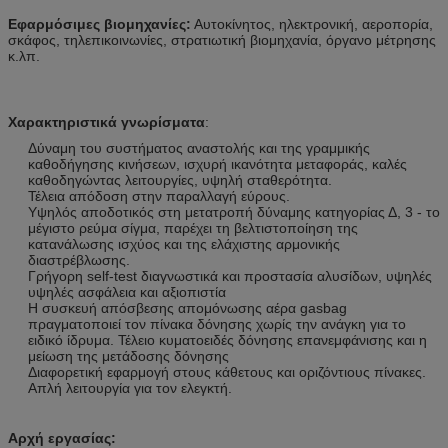
Εφαρμόσιμες βιομηχανίες:
Αυτοκίνητος, ηλεκτρονική, αεροπορία,
σκάφος, τηλεπικοινωνίες, στρατιωτική βιομηχανία, όργανο μέτρησης
κ.λπ.
Χαρακτηριστικά γνωρίσματα
:
Δύναμη του συστήματος αναστολής και της γραμμικής
καθοδήγησης κινήσεων, ισχυρή ικανότητα μεταφοράς, καλές
καθοδηγώντας λειτουργίες, υψηλή σταθερότητα.
Τέλεια απόδοση στην παραλλαγή εύρους.
Υψηλός αποδοτικός στη μετατροπή δύναμης κατηγορίας Δ, 3 - το
μέγιστο ρεύμα σίγμα, παρέχει τη βελτιστοποίηση της
κατανάλωσης ισχύος και της ελάχιστης αρμονικής
διαστρέβλωσης.
Γρήγορη self-test διαγνωστικά και προστασία αλυσίδων, υψηλές
υψηλές ασφάλεια και αξιοπιστία
Η συσκευή απόσβεσης απομόνωσης αέρα gasbag
πραγματοποιεί τον πίνακα δόνησης χωρίς την ανάγκη για το
ειδικό ίδρυμα. Τέλειο κυματοειδές δόνησης επανεμφάνισης και η
μείωση της μετάδοσης δόνησης
Διαφορετική εφαρμογή στους κάθετους και οριζόντιους πίνακες.
Απλή λειτουργία για τον ελεγκτή.
Αρχή εργασίας: