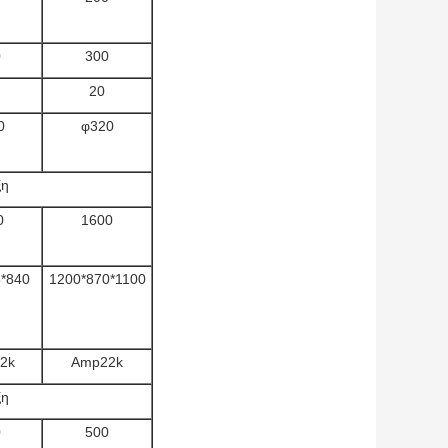
0
300
20
0
φ320
ξη
0
1600
*840
1200*870*1100
2k
Amp22k
ξη
0
500