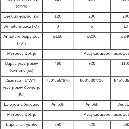
(cm/s)
Ωφέλιμο φορτίο (κλ)
120
200
20
Armature μάζα (κλ)
3
6
10
Armature διάμετρος
φ150
φ200
φ24
(χιλ.)
Μέθοδος ψύξης
Αναγκασμένος - αερόψυ
Βάρος γεννητριών
460
920
110
δόνησης (κλ)
Διάσταση L*W*H
750*555*670
800*600*710
845*685
γεννητριών δόνησης
(ΚΚ)
Ενισχυτής δύναμης
Amp3k
Amp6k
Amp1
Μέθοδος ψύξης
Αναγκασμένος - αερόψυ
Βάρος ενισχυτών
250
320
35