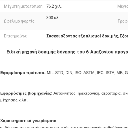
Μέγιστη μετατόπιση:
76.2 χιλ.
Μέγισ
300 κλ
Ωφέλιμο φορτίο:
Τροφ
Επισημαίνω:
Συσκευάζοντας εξοπλισμοί δοκιμής
,
Εξο
Ειδική μηχανή δοκιμής δόνησης του 6-Αμαζονίου προγ
Εφαρμόσιμα πρότυπα:
MIL-STD, DIN, ISO, ASTM, IEC, ISTA, ΜΒ, G
Εφαρμόσιμες βιομηχανίες:
Αυτοκίνητος, ηλεκτρονική, αεροπορία, σκ
μέτρησης κ.λπ.
Χαρακτηριστικά γνωρίσματα
:
Δύναμη του συστήματος αναστολής και της γραμμικής καθοδήγησης 