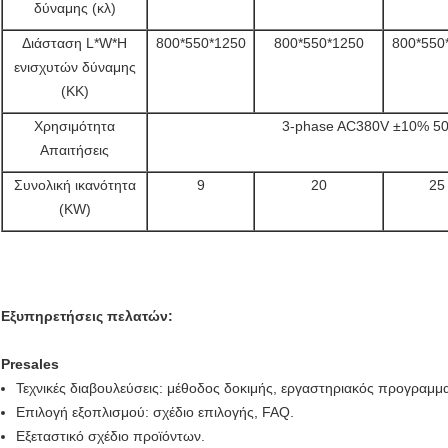
δύναμης (κλ)
Διάσταση L*W*H
800*550*1250
800*550*1250
800*550
ενισχυτών δύναμης
(ΚΚ)
Χρησιμότητα
3-phase AC380V ±10% 5
Απαιτήσεις
Συνολική ικανότητα
9
20
25
(KW)
Εξυπηρετήσεις πελατών:
Presales
Τεχνικές διαβουλεύσεις: μέθοδος δοκιμής, εργαστηριακός προγραμμ
Επιλογή εξοπλισμού: σχέδιο επιλογής, FAQ.
Εξεταστικό σχέδιο προϊόντων.