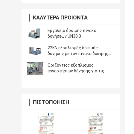
ΚΑΛΎΤΕΡΑ ΠΡΟΪΌΝΤΑ
Εργαλεία δοκιμής πίνακα
δονήσεων UN38.3
22KN εξοπλισμός δοκιμής
δόνησης με τον πίνακα δοκιμής
80x80cm, ελεγκτής vcs-2 δόνησης
Οριζόντιος εξοπλισμός
εργαστηρίων δόνησης για τις
μπαταρίες RTCA -227 λίθιου
αεροσκαφών
ΠΙΣΤΟΠΟΊΗΣΗ