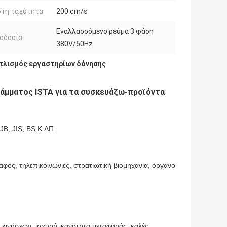
τη ταχύτητα:
200 cm/s
Εναλλασσόμενο ρεύμα 3 φάση
οδοσία:
380V/50Hz
πλισμός εργαστηρίων δόνησης
ράμματος ISTA για τα συσκευάζω-προϊόντα
JB, JIS, BS Κ.ΛΠ.
άφος, τηλεπικοινωνίες, στρατιωτική βιομηχανία, όργανο
κινήσεων, ισχυρή ικανότητα μεταφοράς, καλές