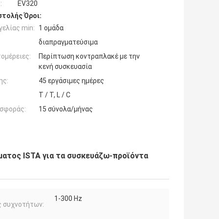
:
EV320
τολής Όροι:
ελίας min:
1 ομάδα
διαπραγματεύσιμα
ομέρειες:
Περίπτωση κοντραπλακέ με την
κενή συσκευασία
ης:
45 εργάσιμες ημέρες
T / T, L / C
σφοράς:
15 σύνολα/μήνας
ματος ISTA για τα συσκευάζω-προϊόντα
1-300 Hz
ς συχνοτήτων: