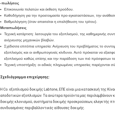
-πωλήσεις
Επικοινωνία πελατών και έκθεση προόδου.
Καθοδήγηση για την προετοιμασία προ-εγκαταστάσεων, την ανάθεση 
Βαθμολόγηση (όταν απαιτείται η επαλήθευση του τρίτου).
Μεταπωλήσεις
Τεχνική κατάρτιση: λειτουργία του εξοπλισμού, της καθημερινής συ
ανίχνευσης μηχανικών βλαβών.
Σχέδισσα επιτόπια υπηρεσία: Ανίχνευση του προβλήματος το συντ
εξοπλισμός και οι ανθρωπογενείς κίνδυνοι. Αυτό πρόκειται να εξασφ
εξοπλισμού καθώς επίσης και την παράδοση των πιό πρόσφατων τ
Τεχνική υποστήριξη: οι ειδικές πληρωμένες υπηρεσίες παρέχονται σ
Σχεδιάγραμμα επιχείρησης:
Η Co. εξοπλισμού δοκιμής Labtone, ΕΠΕ είναι μια κατασκευή της Κίν
αποδοτικών εξοπλισμών. Τα ανώτερα προϊόντα μας περιλαμβάνουν 
δοκιμής κλονισμού, συστήματα δοκιμής προσκρούσεων, ελεγκτής π
συνδυασμένες περιβαλλοντικές αίθουσες δοκιμής.