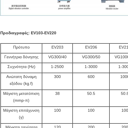
Προδιαγραφές: EV103-EV220
Πρότυπο
EV203
EV206
EV2
Γεννήτρια δόνησης
VG300/40
VG300/50
VG100
Συχνότητα (Hz)
1-2500
1-3000
1-30
Ανώτατη δύναμη
300
600
100
εξόδου (kg.f)
Μέγιστη μετατόπιση
38
50.5
50.
(mmp-π)
Μέγιστη επιτάχυνση
100
100
10
(γ)
Μέγιστη ταχύτητα
120
200
20