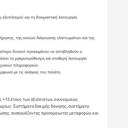
εξοπλισμού και τη δοκιμαστική λειτουργία.
ντήρησης, της κοινών διάγνωσης ελαττωμάτων και της
ομότερο δυνατό προκειμένου να αποβληθούν ο
αλίσει τη μακροπρόθεσμη και σταθερή λειτουργία
εχνικών πληροφοριών.
ύμφωνα με τις ανάγκες του πελάτη.
ας +15 έτους των αξιόπιστων, οικονομικώς
κυρίως: Συστήματα δοκιμής δόνησης, συστήματα
τώσης, συσκευάζοντας προσομοιωτές μεταφορών, και