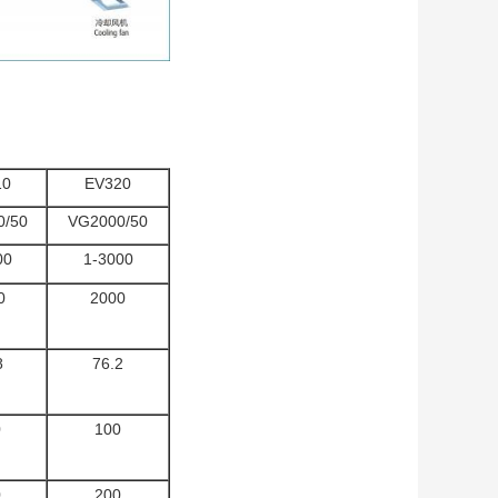
10
EV320
0/50
VG2000/50
00
1-3000
0
2000
8
76.2
0
100
0
200