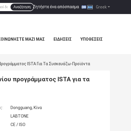
Ζητήστε ένα απόσπασμα
|
Greek
Αναζήτηση
ΚΟΙΝΩΝΉΣΤΕ ΜΑΖΊ ΜΑΣ
ΕΙΔΉΣΕΙΣ
ΥΠΟΘΈΣΕΙΣ
Προγράμματος ISTA Για Τα Συσκευάζω-Προϊόντα
νίου προγράμματος ISTA για τα
ς:
Dongguang, Κίνα
LABTONE
CE / ISO