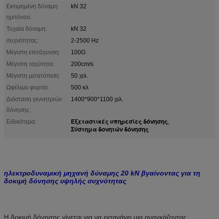
Εκτιμημένη δύναμη
kN 32
ημιτόνου:
Τυχαία δύναμη:
kN 32
συχνότητας:
2-2500 Hz
Μέγιστη επιτάχυνση:
100G
Μέγιστη ταχύτητα:
200cm/s
Μέγιστη μετατόπιση:
50 χιλ.
Ωφέλιμο φορτίο:
500 κλ
Διάσταση γεννητριών
1400*900*1100 χιλ.
δόνησης:
Εξεταστικές υπηρεσίες δόνησης
Ειδικότερα:
,
Σύστημα δονητών δόνησης
ηλεκτροδυναμική μηχανή δύναμης 20 kN βγαίνοντας για τη
δοκιμή δόνησης υψηλής συχνότητας
Η δοκιμή δόνησης γίνεται για να εισαγάγει μια αναγκάζοντας