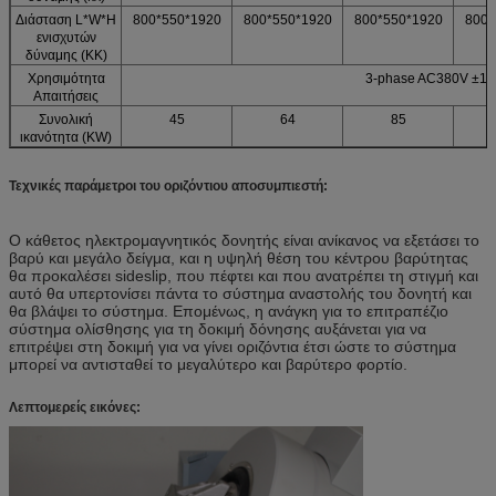
Διάσταση L*W*H
800*550*1920
800*550*1920
800*550*1920
800*
ενισχυτών
δύναμης (ΚΚ)
Χρησιμότητα
3-phase AC380V ±1
Απαιτήσεις
Συνολική
45
64
85
ικανότητα (KW)
Τεχνικές παράμετροι του οριζόντιου αποσυμπιεστή:
Ο κάθετος ηλεκτρομαγνητικός δονητής είναι ανίκανος να εξετάσει το
βαρύ και μεγάλο δείγμα, και η υψηλή θέση του κέντρου βαρύτητας
θα προκαλέσει sideslip, που πέφτει και που ανατρέπει τη στιγμή και
αυτό θα υπερτονίσει πάντα το σύστημα αναστολής του δονητή και
θα βλάψει το σύστημα. Επομένως, η ανάγκη για το επιτραπέζιο
σύστημα ολίσθησης για τη δοκιμή δόνησης αυξάνεται για να
επιτρέψει στη δοκιμή για να γίνει οριζόντια έτσι ώστε το σύστημα
μπορεί να αντισταθεί το μεγαλύτερο και βαρύτερο φορτίο.
Λεπτομερείς εικόνες: