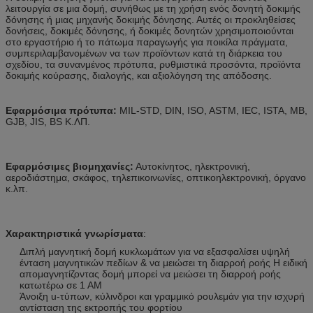
λειτουργία σε μια δομή, συνήθως με τη χρήση ενός δονητή δοκιμής
δόνησης ή μιας μηχανής δοκιμής δόνησης. Αυτές οι προκληθείσες
δονήσεις, δοκιμές δόνησης, ή δοκιμές δονητών χρησιμοποιούνται
στο εργαστήριο ή το πάτωμα παραγωγής για ποικίλα πράγματα,
συμπεριλαμβανομένων να των προϊόντων κατά τη διάρκεια του
σχεδίου, τα συνανμένος πρότυπα, ρυθμιστικά προσόντα, προϊόντα
δοκιμής κούρασης, διαλογής, και αξιολόγηση της απόδοσης.
Εφαρμόσιμα πρότυπα:
MIL-STD, DIN, ISO, ASTM, IEC, ISTA, ΜΒ,
GJB, JIS, BS Κ.ΛΠ.
Εφαρμόσιμες βιομηχανίες:
Αυτοκίνητος, ηλεκτρονική,
αεροδιάστημα, σκάφος, τηλεπικοινωνίες, οπτικοηλεκτρονική, όργανο
κ.λπ.
Χαρακτηριστικά γνωρίσματα
:
Διπλή μαγνητική δομή κυκλωμάτων για να εξασφαλίσει υψηλή
ένταση μαγνητικών πεδίων & να μειώσει τη διαρροή ροής Η ειδική
απομαγνητίζοντας δομή μπορεί να μειώσει τη διαρροή ροής
κατωτέρω σε 1 ΑΜ
Άνοιξη u-τύπων, κύλινδροι και γραμμικό ρουλεμάν για την ισχυρή
αντίσταση της εκτροπής του φορτίου