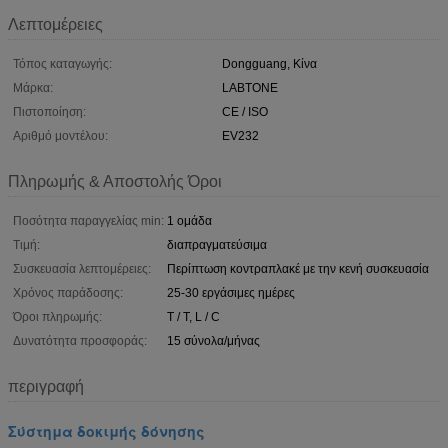
Λεπτομέρειες
Τόπος καταγωγής:
Dongguang, Κίνα
Μάρκα:
LABTONE
Πιστοποίηση:
CE / ISO
Αριθμό μοντέλου:
EV232
Πληρωμής & Αποστολής Όροι
Ποσότητα παραγγελίας min:
1 ομάδα
Τιμή:
διαπραγματεύσιμα
Συσκευασία λεπτομέρειες:
Περίπτωση κοντραπλακέ με την κενή συσκευασία
Χρόνος παράδοσης:
25-30 εργάσιμες ημέρες
Όροι πληρωμής:
T / T, L / C
Δυνατότητα προσφοράς:
15 σύνολα/μήνας
περιγραφή
Σύστημα δοκιμής δόνησης