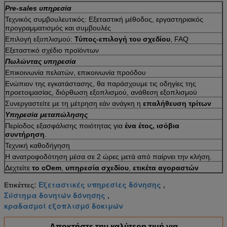
Pre-sales υπηρεσία
Τεχνικός συμβουλευτικός: Εξεταστική μέθοδος, εργαστηριακός
προγραμματισμός και συμβουλές
Επιλογή εξοπλισμού:
Τύπος-επιλογή του σχεδίου
, FAQ
Εξεταστικό σχέδιο προϊόντων
Πωλώντας υπηρεσία
Επικοινωνία πελατών, επικοινωνία προόδου
Ενώπιον της εγκατάστασης, θα παράσχουμε τις οδηγίες της
προετοιμασίας, διόρθωση εξοπλισμού, ανάθεση εξοπλισμού
Συνεργαστείτε με τη μέτρηση εάν ανάγκη η
επαλήθευση τρίτων
Υπηρεσία μεταπώλησης
Περίοδος εξασφάλισης ποιότητας για
ένα έτος, ισόβια
συντήρηση
.
Τεχνική καθοδήγηση
Η ανατροφοδότηση μέσα σε 2 ώρες μετά από παίρνει την κλήση.
Δεχτείτε
το cOem
,
υπηρεσία σχεδίου
,
ετικέτα αγοραστών
Εξεταστικές υπηρεσίες δόνησης
Ετικέττες:
,
Σύστημα δονητών δόνησης
,
κραδασμοί εξοπλισμό δοκιμών
Αποκτήστε την καλύτερη τιμή για