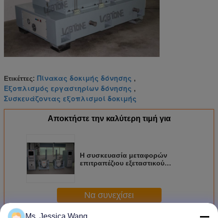
Πίνακας δοκιμής δόνησης
Ετικέττες:
,
Εξοπλισμός εργαστηρίων δόνησης
,
Συσκευάζοντας εξοπλισμοί δοκιμής
Αποκτήστε την καλύτερη τιμή για
Η συσκευασία μεταφορών
επιτραπέζιου εξεταστικού
εξοπλισμού δόνησης που
εξετάζει συναντά ASTM Δ 4728-01
Να συνεχίσει
Ms. Jessica Wang