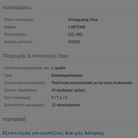
Λεπτομέρειες
Τόπος καταγωγής:
Dongguang, Κίνα
Μάρκα:
LABTONE
Πιστοποίηση:
CE / ISO
Αριθμό μοντέλου:
EV203
Πληρωμής & Αποστολής Όροι
Ποσότητα παραγγελίας min:
1 ομάδα
Τιμή:
διαπραγματεύσιμα
Συσκευασία λεπτομέρειες:
Περίπτωση κοντραπλακέ με την κενή συσκευασία
Χρόνος παράδοσης:
45 εργάσιμες ημέρες
Όροι πληρωμής:
T / T, L / C
Δυνατότητα προσφοράς:
15 σύνολα/μήνας
περιγραφή
Εξοπλισμός επιτραπέζιας δοκιμής δόνησης