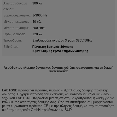
Ανώτατη δύναμη
300 κλ
εξόδου:
Εύρος συχνοτήτων:
1-3000 Hz
Μέγιστη μετατόπιση:
40 χιλ.
Μέγιστη ταχύτητα:
200 cm/s
Ωφέλιμο φορτίο:
120 κλ
Τροφοδοσία:
Εναλλασσόμενο ρεύμα 3 φάση 380V/50Hz
Πίνακας δοκιμής δόνησης
Ειδικότερα:
,
Εξοπλισμός εργαστηρίων δόνησης
Αερόψυκτος ηλεκτρο δυναμικός δονητής υψηλής συχνότητας για τη δοκιμή
συσκευασίας
προσφέρει προσιτό, υψηλός - εξοπλισμός δοκιμής ποιοτικής
LABTONE
δόνησης. Η χρησιμοποίηση του εκτενούς και καινοτόμου εξιδεικευμένου
τεχνικού LABTONE παραδίδει μια αξιόπιστη μακροπρόθεσμη λύση για να
καλύψει τις απαιτήσεις δοκιμής σας. Όλα τα συστήματα συμμορφώνονται
με τα ευρωπαϊκά πρότυπα CE με την πλήρεις δοκιμή και την πιστοποίηση
από την υπηρεσία GmbH προϊόντων tuv-SUD.