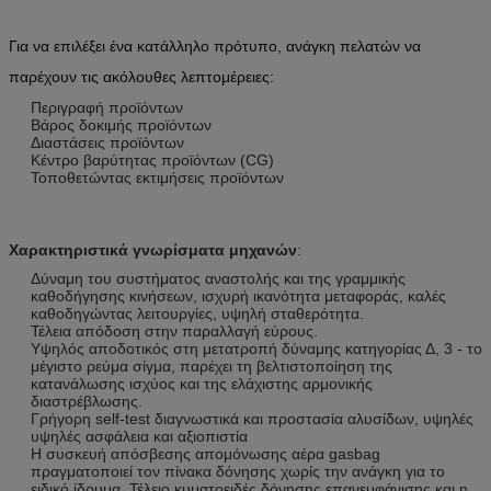
Για να επιλέξει ένα κατάλληλο πρότυπο, ανάγκη πελατών να
παρέχουν τις ακόλουθες λεπτομέρειες:
Περιγραφή προϊόντων
Βάρος δοκιμής προϊόντων
Διαστάσεις προϊόντων
Κέντρο βαρύτητας προϊόντων (CG)
Τοποθετώντας εκτιμήσεις προϊόντων
Χαρακτηριστικά γνωρίσματα μηχανών
:
Δύναμη του συστήματος αναστολής και της γραμμικής
καθοδήγησης κινήσεων, ισχυρή ικανότητα μεταφοράς, καλές
καθοδηγώντας λειτουργίες, υψηλή σταθερότητα.
Τέλεια απόδοση στην παραλλαγή εύρους.
Υψηλός αποδοτικός στη μετατροπή δύναμης κατηγορίας Δ, 3 - το
μέγιστο ρεύμα σίγμα, παρέχει τη βελτιστοποίηση της
κατανάλωσης ισχύος και της ελάχιστης αρμονικής
διαστρέβλωσης.
Γρήγορη self-test διαγνωστικά και προστασία αλυσίδων, υψηλές
υψηλές ασφάλεια και αξιοπιστία
Η συσκευή απόσβεσης απομόνωσης αέρα gasbag
πραγματοποιεί τον πίνακα δόνησης χωρίς την ανάγκη για το
ειδικό ίδρυμα. Τέλειο κυματοειδές δόνησης επανεμφάνισης και η