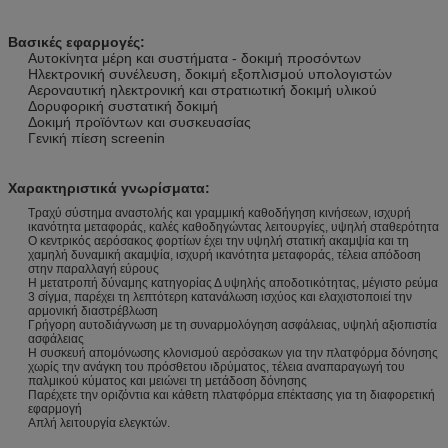
Βασικές εφαρμογές:
Αυτοκίνητα μέρη και συστήματα - δοκιμή προσόντων
Ηλεκτρονική συνέλευση, δοκιμή εξοπλισμού υπολογιστών
Αεροναυτική ηλεκτρονική και στρατιωτική δοκιμή υλικού
Δορυφορική συστατική δοκιμή
Δοκιμή προϊόντων και συσκευασίας
Γενική πίεση screenin
Χαρακτηριστικά γνωρίσματα:
Τραχύ σύστημα αναστολής και γραμμική καθοδήγηση κινήσεων, ισχυρή
ικανότητα μεταφοράς, καλές καθοδηγώντας λειτουργίες, υψηλή σταθερότητα
Ο κεντρικός αερόσακος φορτίων έχει την υψηλή στατική ακαμψία και τη
χαμηλή δυναμική ακαμψία, ισχυρή ικανότητα μεταφοράς, τέλεια απόδοση
στην παραλλαγή εύρους
Η μετατροπή δύναμης κατηγορίας Δ υψηλής αποδοτικότητας, μέγιστο ρεύμα
3 σίγμα, παρέχει τη λεπτότερη κατανάλωση ισχύος και ελαχιστοποιεί την
αρμονική διαστρέβλωση
Γρήγορη αυτοδιάγνωση με τη συναρμολόγηση ασφάλειας, υψηλή αξιοπιστία
ασφάλειας
Η συσκευή απομόνωσης κλονισμού αερόσακων για την πλατφόρμα δόνησης
χωρίς την ανάγκη του πρόσθετου ιδρύματος, τέλεια αναπαραγωγή του
παλμικού κύματος και μειώνει τη μετάδοση δόνησης
Παρέχετε την οριζόντια και κάθετη πλατφόρμα επέκτασης για τη διαφορετική
εφαρμογή
Απλή λειτουργία ελεγκτών.