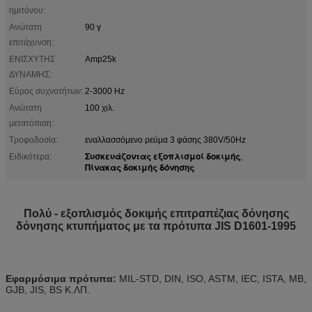
ημιτόνου:
Ανώτατη
90 γ
επιτάχυνση:
ΕΝΙΣΧΥΤΗΣ
Amp25k
ΔΥΝΑΜΗΣ:
Εύρος συχνοτήτων:
2-3000 Hz
Ανώτατη
100 χιλ.
μετατόπιση:
Τροφοδοσία:
εναλλασσόμενο ρεύμα 3 φάσης 380V/50Hz
Συσκευάζοντας εξοπλισμοί δοκιμής
Ειδικότερα:
,
Πίνακας δοκιμής δόνησης
Πολύ - εξοπλισμός δοκιμής επιτραπέζιας δόνησης
δόνησης κτυπήματος με τα πρότυπα JIS D1601-1995
Εφαρμόσιμα πρότυπα:
MIL-STD, DIN, ISO, ASTM, IEC, ISTA, ΜΒ,
GJB, JIS, BS Κ.ΛΠ.