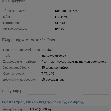
Λεπτομέρειες
Τόπος καταγωγής:
Dongguang, Κίνα
Μάρκα:
LABTONE
Πιστοποίηση:
CE / ISO
Αριθμό μοντέλου:
EV420
Πληρωμής & Αποστολής Όροι
Ποσότητα παραγγελίας min:
1 ομάδα
Τιμή:
διαπραγματεύσιμα
Συσκευασία λεπτομέρειες:
Περίπτωση κοντραπλακέ με την κενή συσκευασία
Χρόνος παράδοσης:
45 εργάσιμες ημέρες
Όροι πληρωμής:
T / T, L / C
Δυνατότητα προσφοράς:
15 σύνολα/μήνας
περιγραφή
Εξοπλισμός επιτραπέζιας δοκιμής δόνησης
Αιχμή δύναμης
kN 20 (2000 kg.f)