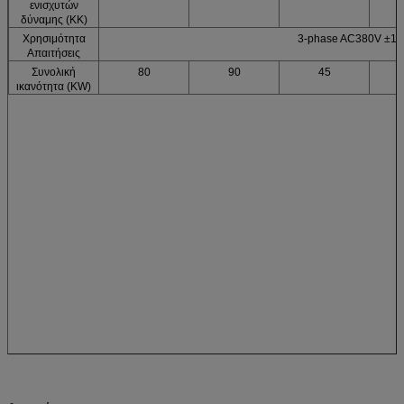
ενισχυτών
δύναμης (ΚΚ)
Χρησιμότητα
3-phase AC380V ±1
Απαιτήσεις
Συνολική
80
90
45
ικανότητα (KW)