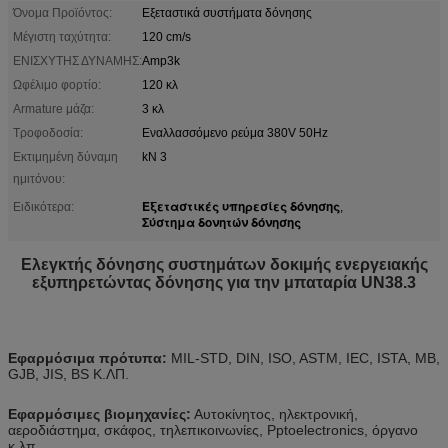
Όνομα Προϊόντος:
Εξεταστικά συστήματα δόνησης
Μέγιστη ταχύτητα:
120 cm/s
ΕΝΙΣΧΥΤΗΣ ΔΥΝΑΜΗΣ:
Amp3k
Ωφέλιμο φορτίο:
120 κλ
Armature μάζα:
3 κλ
Τροφοδοσία:
Εναλλασσόμενο ρεύμα 380V 50Hz
Εκτιμημένη δύναμη
kN 3
ημιτόνου:
Εξεταστικές υπηρεσίες δόνησης
Ειδικότερα:
,
Σύστημα δονητών δόνησης
Ελεγκτής δόνησης συστημάτων δοκιμής ενεργειακής
εξυπηρετώντας δόνησης για την μπαταρία UN38.3
Εφαρμόσιμα πρότυπα:
MIL-STD, DIN, ISO, ASTM, IEC, ISTA, ΜΒ,
GJB, JIS, BS Κ.ΛΠ.
Εφαρμόσιμες βιομηχανίες:
Αυτοκίνητος, ηλεκτρονική,
αεροδιάστημα, σκάφος, τηλεπικοινωνίες, Pptoelectronics, όργανο
κ.λπ.