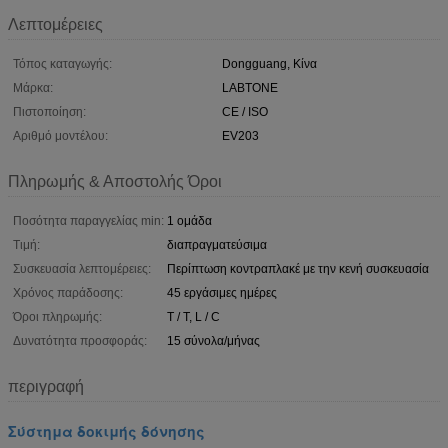
Λεπτομέρειες
Τόπος καταγωγής:
Dongguang, Κίνα
Μάρκα:
LABTONE
Πιστοποίηση:
CE / ISO
Αριθμό μοντέλου:
EV203
Πληρωμής & Αποστολής Όροι
Ποσότητα παραγγελίας min:
1 ομάδα
Τιμή:
διαπραγματεύσιμα
Συσκευασία λεπτομέρειες:
Περίπτωση κοντραπλακέ με την κενή συσκευασία
Χρόνος παράδοσης:
45 εργάσιμες ημέρες
Όροι πληρωμής:
T / T, L / C
Δυνατότητα προσφοράς:
15 σύνολα/μήνας
περιγραφή
Σύστημα δοκιμής δόνησης