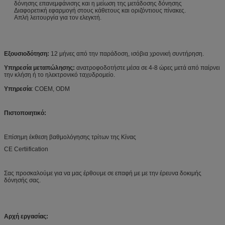
δόνησης επανεμφάνισης και η μείωση της μετάδοσης δόνησης
Διαφορετική εφαρμογή στους κάθετους και οριζόντιους πίνακες.
Απλή λειτουργία για τον ελεγκτή.
Εξουσιοδότηση:
12 μήνες από την παράδοση, ισόβια χρονική συντήρηση.
Υπηρεσία μεταπώλησης:
ανατροφοδοτήστε μέσα σε 4-8 ώρες μετά από παίρνει
την κλήση ή το ηλεκτρονικό ταχυδρομείο.
Υπηρεσία
: COEM, ODM
Πιστοποιητικό:
Επίσημη έκθεση βαθμολόγησης τρίτων της Κίνας
CE Certiification
Σας προσκαλούμε για να μας έρθουμε σε επαφή με με την έρευνα δοκιμής
δόνησής σας.
Αρχή εργασίας: