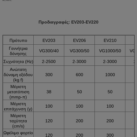
Προδιαγραφές: EV203-EV220
Πρότυπο
EV203
EV206
EV210
E
Γεννήτρια
VG300/40
VG300/50
VG1000/50
VG2
δόνησης
Συχνότητα (Hz)
2-2500
2-3000
2-3000
2
Ανώτατη
δύναμη εξόδου
300
600
1000
(kg.f)
Μέγιστη
μετατόπιση
38
50
50
(mmp-π)
Μέγιστη
100
100
100
επιτάχυνση (γ)
Μέγιστη
ταχύτητα
120
200
200
(cm/s)
Ωφέλιμο φορτίο
120
200
300