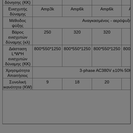
δόνησης (ΚΚ)
Ενισχυτής
Amp3k
Amp6k
Amp6k
A
δύναμης
Μέθοδος
Αναγκασμένος - αερόψυξη
ψύξης
Βάρος
250
320
320
ενισχυτών
δύναμης (κλ)
Διάσταση
800*550*1250
800*550*1250
800*550*1250
800*
L*W*H
ενισχυτών
δύναμης (ΚΚ)
Χρησιμότητα
3-phase AC380V ±10% 50H
Απαιτήσεις
Συνολική
9
18
20
ικανότητα (KW)