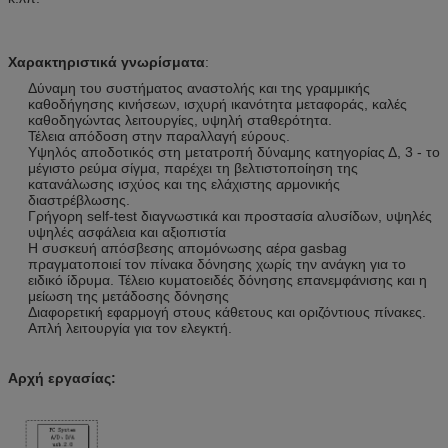
Χαρακτηριστικά γνωρίσματα
:
Δύναμη του συστήματος αναστολής και της γραμμικής
καθοδήγησης κινήσεων, ισχυρή ικανότητα μεταφοράς, καλές
καθοδηγώντας λειτουργίες, υψηλή σταθερότητα.
Τέλεια απόδοση στην παραλλαγή εύρους.
Υψηλός αποδοτικός στη μετατροπή δύναμης κατηγορίας Δ, 3 - το
μέγιστο ρεύμα σίγμα, παρέχει τη βελτιστοποίηση της
κατανάλωσης ισχύος και της ελάχιστης αρμονικής
διαστρέβλωσης.
Γρήγορη self-test διαγνωστικά και προστασία αλυσίδων, υψηλές
υψηλές ασφάλεια και αξιοπιστία
Η συσκευή απόσβεσης απομόνωσης αέρα gasbag
πραγματοποιεί τον πίνακα δόνησης χωρίς την ανάγκη για το
ειδικό ίδρυμα. Τέλειο κυματοειδές δόνησης επανεμφάνισης και η
μείωση της μετάδοσης δόνησης
Διαφορετική εφαρμογή στους κάθετους και οριζόντιους πίνακες.
Απλή λειτουργία για τον ελεγκτή.
Αρχή εργασίας: