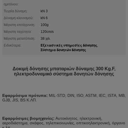
ημιτόνου:
Τυχαία δύναμη:
kN 3
Δύναμη κλονισμού:
kN 6
Μέγιστη επιτάχυνση:
100g
Μέγιστη ταχύτητα:
120cm/s
Μέγιστη μετατόπιση:
38 χιλ.
Εξεταστικές υπηρεσίες δόνησης
Ειδικότερα:
,
Σύστημα δονητών δόνησης
Δοκιμή δόνησης μπαταριών δύναμης 300 Kg.F,
ηλεκτροδυναμικό σύστημα δονητών δόνησης
Εφαρμόσιμα πρότυπα:
MIL-STD, DIN, ISO, ASTM, IEC, ISTA, ΜΒ,
GJB, JIS, BS Κ.ΛΠ.
Εφαρμόσιμες βιομηχανίες:
Αυτοκίνητος, ηλεκτρονική,
αεροδιάστημα, σκάφος, τηλεπικοινωνίες, οπτικοηλεκτρονική, όργανο
κ.λπ.