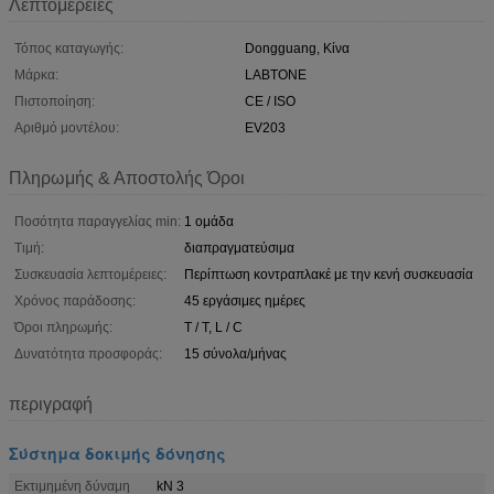
Λεπτομέρειες
Τόπος καταγωγής:
Dongguang, Κίνα
Μάρκα:
LABTONE
Πιστοποίηση:
CE / ISO
Αριθμό μοντέλου:
EV203
Πληρωμής & Αποστολής Όροι
Ποσότητα παραγγελίας min:
1 ομάδα
Τιμή:
διαπραγματεύσιμα
Συσκευασία λεπτομέρειες:
Περίπτωση κοντραπλακέ με την κενή συσκευασία
Χρόνος παράδοσης:
45 εργάσιμες ημέρες
Όροι πληρωμής:
T / T, L / C
Δυνατότητα προσφοράς:
15 σύνολα/μήνας
περιγραφή
Σύστημα δοκιμής δόνησης
Εκτιμημένη δύναμη
kN 3