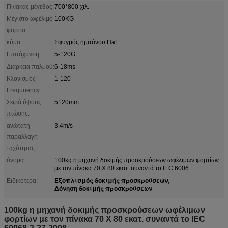
Πίνακας μέγεθος:
700*800 χιλ.
Μέγιστο ωφέλιμο
100KG
φορτίο:
κύμα:
Σφυγμός ημιτόνου Haf
Επιτάχυνση:
5-120G
Διάρκεια παλμού:
6-18ms
Κλονισμός
1-120
Frequnency:
Σειρά ύψους
5120mm
πτώσης:
ανώτατη
3.4m/s
παραλλαγή
ταχύτητας:
όνομα:
100kg η μηχανή δοκιμής προσκρούσεων ωφέλιμων φορτίων
με τον πίνακα 70 X 80 εκατ. συναντά το IEC 6006
Εξοπλισμός δοκιμής προσκρούσεων
Ειδικότερα:
,
Δόνηση δοκιμής προσκρούσεων
100kg η μηχανή δοκιμής προσκρούσεων ωφέλιμων
φορτίων με τον πίνακα 70 X 80 εκατ. συναντά το IEC