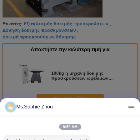
Εξοπλισμός δοκιμής προσκρούσεων
Ετικέττες:
,
Δόνηση δοκιμής προσκρούσεων
,
Δοκιμή προσκρούσεων δόνησης
Αποκτήστε την καλύτερη τιμή για
100kg η μηχανή δοκιμής
προσκρούσεων ωφέλιμων
φορτίων με τον πίνακα 70 X 80
εκατ. συναντά το IEC 60068-2-27-
2008
Να συνεχίσει
Ms.Sophie Zhou
Μηχανή δοκιμής προσκρούσεων
Περισσότεροι
8:59 AM