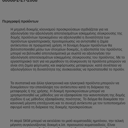
60068-2-27-2008
Περιγραφή προϊόντων
Η μηχανή δοκιμής κλονισμού προσκρούσεων σχεδιάζεται για να
αξιολογήσει την αξιολόγηση αποτελεσμάτων εσκεμμένης σύγκρουσης της
δομής προϊόντων προκειμένου να αξιολογηθεί η δυνατότητα των
προϊόντων εργαστηριακής προσομοίωσης να αντισταθεί η ζημία
αντίκτυπου σε πραγματική χρήση. Η δύναμη δομών προϊόντων θα
βελτιστοποιηθεί μέσω των στοιχείων δοκιμής, η αξιοπιστία του προϊόντος
μπορεί να βελτιωθεί αποτελεσματικά με σωστά να αξιολογήσει την
αξιολόγηση αποτελεσμάτων εσκεμμένης σύγκρουσης του προϊόντος. Με το
εργαστηριακό τεστ για να μιμηθούν τη σύγκρουση τα προϊόντα μπορούν να
είναι στη ζημία φόρτωσης και εκφόρτωσης μεταφορών, κατά συνέπεια να
αξιολογήσουν τη δυνατότητα της συσκευασίας να προστατευθεί το προϊόν.
Τα συστατικά και άλλα ηλεκτρονικά και ηλεκτρικά προϊόντα μπορούν να
δοκιμάσουν την επανάληψη του αντίκτυπου κατά τη διάρκεια της
μεταφοράς ή της χρήσης. Η δοκιμή προσκρούσεων μπορεί να
χρησιμοποιηθεί ως μέθοδος για να εξασφαλίσει την ικανοποίηση της δομής
σχεδίου ή ως μέθοδος εξασφάλισης ποιότητας. Το δείγμα θα δοκιμάσει την
κανονική μέγιστη επιτάχυνση και το συνεχή αντίκτυπο με τον τυποποιημένο
σφυγμό κατά τη διάρκεια της δοκιμής προσκρούσεων.
Η σειρά SKM μπορεί να εκτελέσει το μισό κυματοειδές ημιτόνου, την τελική
μέγιστη συγκλονίζοντας δοκιμή κ.λπ. πριονωτού κυματοειδούς. Είναι