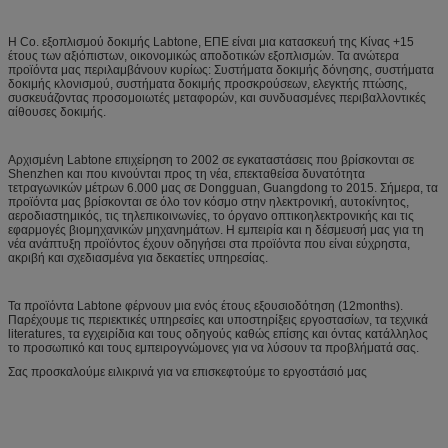
Η Co. εξοπλισμού δοκιμής Labtone, ΕΠΕ είναι μια κατασκευή της Κίνας +15
έτους των αξιόπιστων, οικονομικώς αποδοτικών εξοπλισμών. Τα ανώτερα
προϊόντα μας περιλαμβάνουν κυρίως: Συστήματα δοκιμής δόνησης, συστήματα
δοκιμής κλονισμού, συστήματα δοκιμής προσκρούσεων, ελεγκτής πτώσης,
συσκευάζοντας προσομοιωτές μεταφορών, και συνδυασμένες περιβαλλοντικές
αίθουσες δοκιμής.
Αρχισμένη Labtone επιχείρηση το 2002 σε εγκαταστάσεις που βρίσκονται σε
Shenzhen και που κινούνται προς τη νέα, επεκταθείσα δυνατότητα
τετραγωνικών μέτρων 6.000 μας σε Dongguan, Guangdong το 2015. Σήμερα, τα
προϊόντα μας βρίσκονται σε όλο τον κόσμο στην ηλεκτρονική, αυτοκίνητος,
αεροδιαστημικός, τις τηλεπικοινωνίες, το όργανο οπτικοηλεκτρονικής και τις
εφαρμογές βιομηχανικών μηχανημάτων. Η εμπειρία και η δέσμευσή μας για τη
νέα ανάπτυξη προϊόντος έχουν οδηγήσει στα προϊόντα που είναι εύχρηστα,
ακριβή και σχεδιασμένα για δεκαετίες υπηρεσίας.
Τα προϊόντα Labtone φέρνουν μια ενός έτους εξουσιοδότηση (12months).
Παρέχουμε τις περιεκτικές υπηρεσίες και υποστηρίξεις εργοστασίων, τα τεχνικά
literatures, τα εγχειρίδια και τους οδηγούς καθώς επίσης και όντας κατάλληλος
το προσωπικό και τους εμπειρογνώμονες για να λύσουν τα προβλήματά σας.
Σας προσκαλούμε ειλικρινά για να επισκεφτούμε το εργοστάσιό μας