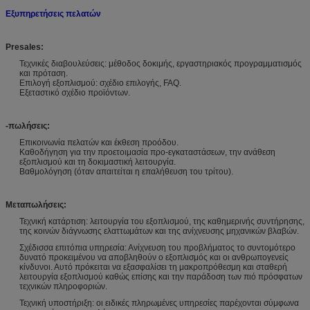
Εξυπηρετήσεις πελατών
Presales:
Τεχνικές διαβουλεύσεις: μέθοδος δοκιμής, εργαστηριακός προγραμματισμός
και πρόταση.
Επιλογή εξοπλισμού: σχέδιο επιλογής, FAQ.
Εξεταστικό σχέδιο προϊόντων.
-πωλήσεις:
Επικοινωνία πελατών και έκθεση προόδου.
Καθοδήγηση για την προετοιμασία προ-εγκαταστάσεων, την ανάθεση
εξοπλισμού και τη δοκιμαστική λειτουργία.
Βαθμολόγηση (όταν απαιτείται η επαλήθευση του τρίτου).
Μεταπωλήσεις:
Τεχνική κατάρτιση: λειτουργία του εξοπλισμού, της καθημερινής συντήρησης,
της κοινών διάγνωσης ελαττωμάτων και της ανίχνευσης μηχανικών βλαβών.
Σχέδισσα επιτόπια υπηρεσία: Ανίχνευση του προβλήματος το συντομότερο
δυνατό προκειμένου να αποβληθούν ο εξοπλισμός και οι ανθρωπογενείς
κίνδυνοι. Αυτό πρόκειται να εξασφαλίσει τη μακροπρόθεσμη και σταθερή
λειτουργία εξοπλισμού καθώς επίσης και την παράδοση των πιό πρόσφατων
τεχνικών πληροφοριών.
Τεχνική υποστήριξη: οι ειδικές πληρωμένες υπηρεσίες παρέχονται σύμφωνα