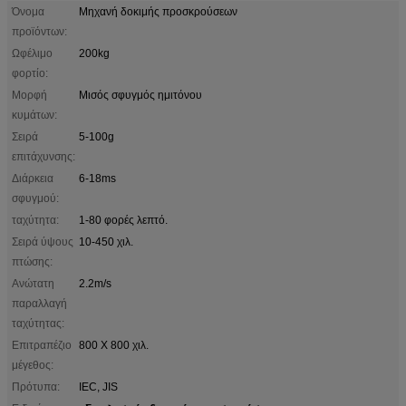
Όνομα
Μηχανή δοκιμής προσκρούσεων
προϊόντων:
Ωφέλιμο
200kg
φορτίο:
Μορφή
Μισός σφυγμός ημιτόνου
κυμάτων:
Σειρά
5-100g
επιτάχυνσης:
Διάρκεια
6-18ms
σφυγμού:
ταχύτητα:
1-80 φορές λεπτό.
Σειρά ύψους
10-450 χιλ.
πτώσης:
Ανώτατη
2.2m/s
παραλλαγή
ταχύτητας:
Επιτραπέζιο
800 X 800 χιλ.
μέγεθος:
Πρότυπα:
IEC, JIS