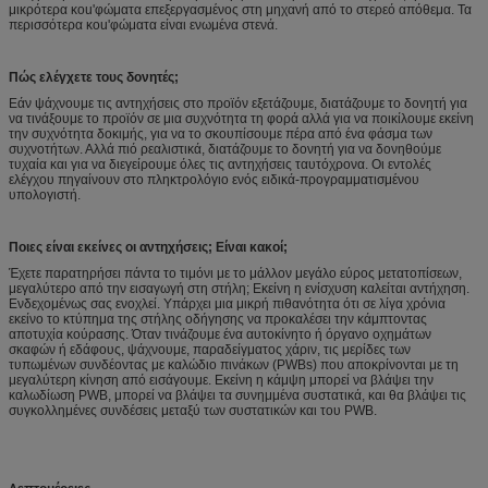
μικρότερα κοu'φώματα επεξεργασμένος στη μηχανή από το στερεό απόθεμα. Τα
περισσότερα κοu'φώματα είναι ενωμένα στενά.
Πώς ελέγχετε τους δονητές;
Εάν ψάχνουμε τις αντηχήσεις στο προϊόν εξετάζουμε, διατάζουμε το δονητή για
να τινάξουμε το προϊόν σε μια συχνότητα τη φορά αλλά για να ποικίλουμε εκείνη
την συχνότητα δοκιμής, για να το σκουπίσουμε πέρα από ένα φάσμα των
συχνοτήτων. Αλλά πιό ρεαλιστικά, διατάζουμε το δονητή για να δονηθούμε
τυχαία και για να διεγείρουμε όλες τις αντηχήσεις ταυτόχρονα. Οι εντολές
ελέγχου πηγαίνουν στο πληκτρολόγιο ενός ειδικά-προγραμματισμένου
υπολογιστή.
Ποιες είναι εκείνες οι αντηχήσεις; Είναι κακοί;
Έχετε παρατηρήσει πάντα το τιμόνι με το μάλλον μεγάλο εύρος μετατοπίσεων,
μεγαλύτερο από την εισαγωγή στη στήλη; Εκείνη η ενίσχυση καλείται αντήχηση.
Ενδεχομένως σας ενοχλεί. Υπάρχει μια μικρή πιθανότητα ότι σε λίγα χρόνια
εκείνο το κτύπημα της στήλης οδήγησης να προκαλέσει την κάμπτοντας
αποτυχία κούρασης. Όταν τινάζουμε ένα αυτοκίνητο ή όργανο οχημάτων
σκαφών ή εδάφους, ψάχνουμε, παραδείγματος χάριν, τις μερίδες των
τυπωμένων συνδέοντας με καλώδιο πινάκων (PWBs) που αποκρίνονται με τη
μεγαλύτερη κίνηση από εισάγουμε. Εκείνη η κάμψη μπορεί να βλάψει την
καλωδίωση PWB, μπορεί να βλάψει τα συνημμένα συστατικά, και θα βλάψει τις
συγκολλημένες συνδέσεις μεταξύ των συστατικών και του PWB.