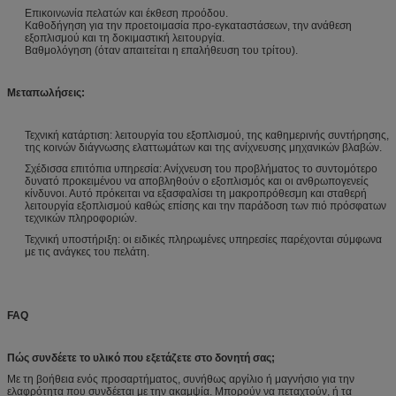
Επικοινωνία πελατών και έκθεση προόδου.
Καθοδήγηση για την προετοιμασία προ-εγκαταστάσεων, την ανάθεση
εξοπλισμού και τη δοκιμαστική λειτουργία.
Βαθμολόγηση (όταν απαιτείται η επαλήθευση του τρίτου).
Μεταπωλήσεις:
Τεχνική κατάρτιση: λειτουργία του εξοπλισμού, της καθημερινής συντήρησης,
της κοινών διάγνωσης ελαττωμάτων και της ανίχνευσης μηχανικών βλαβών.
Σχέδισσα επιτόπια υπηρεσία: Ανίχνευση του προβλήματος το συντομότερο
δυνατό προκειμένου να αποβληθούν ο εξοπλισμός και οι ανθρωπογενείς
κίνδυνοι. Αυτό πρόκειται να εξασφαλίσει τη μακροπρόθεσμη και σταθερή
λειτουργία εξοπλισμού καθώς επίσης και την παράδοση των πιό πρόσφατων
τεχνικών πληροφοριών.
Τεχνική υποστήριξη: οι ειδικές πληρωμένες υπηρεσίες παρέχονται σύμφωνα
με τις ανάγκες του πελάτη.
FAQ
Πώς συνδέετε το υλικό που εξετάζετε στο δονητή σας;
Με τη βοήθεια ενός προσαρτήματος, συνήθως αργίλιο ή μαγνήσιο για την
ελαφρότητα που συνδέεται με την ακαμψία. Μπορούν να πεταχτούν, ή τα