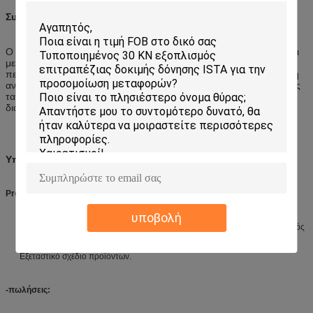
Συσκευασία & ναυτιλία
Ο πελάτης Triceratops ηλεκτρονικό εφέ προσομοίωσης καλύπτεται
με την ταινία αεροφυσαλίδων πριν από βαλμένος τους στην ξύλινη
περίπτωση,
που όχι μόνο έχει την καλή απορρόφηση κλονισμού, η
αντίσταση αντίκτυπου, συγκολλώντας με θερμότητα και έχει επίσης
τα πλεονεκτήματα μη τοξικού, odorless,
διάβρωση υγρασίας, καλή
διαφάνεια κ.λπ.
Υπηρεσίες
Pre-sales:
υποβολή
Τεχνικές διαβουλεύσεις: μέθοδος δοκιμής, εργαστηριακός προγραμματισμός
και πρόταση.
Επιλογή εξοπλισμού: σχέδιο επιλογής, FAQ.
Εξεταστικό σχέδιο προϊόντων.
-πωλήσεις: