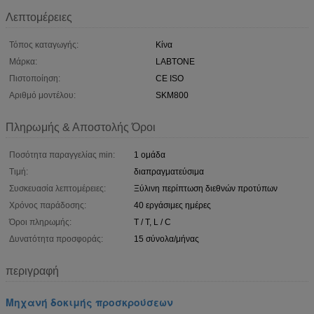
Λεπτομέρειες
Τόπος καταγωγής:
Κίνα
Μάρκα:
LABTONE
Πιστοποίηση:
CE ISO
Αριθμό μοντέλου:
SKM800
Πληρωμής & Αποστολής Όροι
Ποσότητα παραγγελίας min:
1 ομάδα
Τιμή:
διαπραγματεύσιμα
Συσκευασία λεπτομέρειες:
Ξύλινη περίπτωση διεθνών προτύπων
Χρόνος παράδοσης:
40 εργάσιμες ημέρες
Όροι πληρωμής:
T / T, L / C
Δυνατότητα προσφοράς:
15 σύνολα/μήνας
περιγραφή
Μηχανή δοκιμής προσκρούσεων