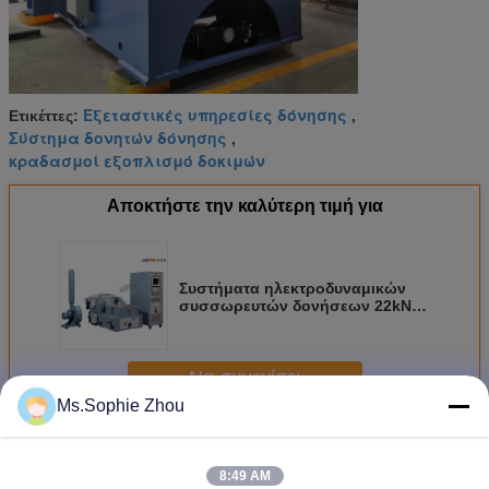
Εξεταστικές υπηρεσίες δόνησης
Ετικέττες:
,
Σύστημα δονητών δόνησης
,
κραδασμοί εξοπλισμό δοκιμών
Αποκτήστε την καλύτερη τιμή για
Συστήματα ηλεκτροδυναμικών
συσσωρευτών δονήσεων 22kN
σύμφωνα με την IEC60068-2-
27:2008
Να συνεχίσει
Ms.Sophie Zhou
Σύστημα δοκιμής δόνησης
Περισσότεροι
8:49 AM