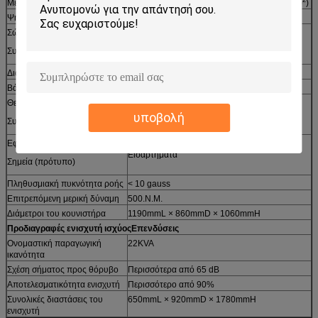
2
2
Μέγιστη επιτάχυνση
Σίνος:100g (980 m/s)
); Τυχαίο: 60g (588 m/s)
)
Ψηλή υποστήριξη φορτίου
400 κιλά
Σώμα Αναστολή Φυσική
Λιγότεροι από 2,5 Hz
Συχνότητα (άξονας ώθησης)
Διάμετρος θωράκισης
Φ340 mm
Βάρος θωράκισης
Περίπου 24 κιλά
Θεμελιώδης Αντίδραση
2,600 Hz (ονομαστικό) +/- 5%
υποβολή
Συχνότητα (άδειος πίνακας)
Εφοδιασμός φορτίου
21Χάλυβα από ανοξείδωτο χάλυβα M10
Εισαρτήματα
Σημεία (πρότυπο)
Πληθυσμιακή πυκνότητα ροής
< 10 gauss
Επιτρεπόμενη μερική δύναμη
500.Ν.Μ.
Διάμετροι του κουνιστήρα
1190mmL × 860mmD × 1060mmH
Προδιαγραφές ενισχυτή ισχύος
Επενδύσεις
Ονομαστική παραγωγική
22KVA
ικανότητα
Σχέση σήματος προς θόρυβο
Περισσότερα από 65 dB
Αποτελεσματικότητα ενισχυτή
Περισσότερο από 90%
Συνολικές διαστάσεις του
650mmL × 920mmD × 1780mmH
ενισχυτή