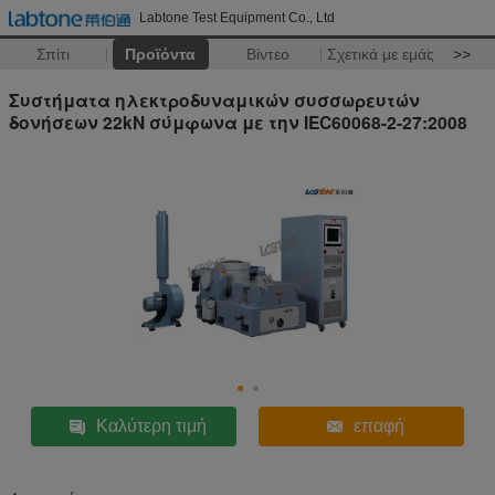
Labtone Test Equipment Co., Ltd
Σπίτι
Προϊόντα
Βίντεο
Σχετικά με εμάς
>>
Συστήματα ηλεκτροδυναμικών συσσωρευτών
δονήσεων 22kN σύμφωνα με την IEC60068-2-27:2008
Καλύτερη τιμή
επαφή