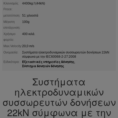
Κλονισμός
4400kg.f (44kN)
Froce:
μετατόπιση:
51 χιλιοστά
Μέγιστη
100g
επιτάχυνση:
Χρήσιμο
400 κιλά.
φορτίο:
Max.Velocity:
20,0 m/s
Ονομασία:
Συστήματα ηλεκτροδυναμικών συσσωρευτών δονήσεων 22kN
σύμφωνα με την IEC60068-2-27:2008
Εξεταστικές υπηρεσίες δόνησης
Ειδικότερα:
,
Σύστημα δονητών δόνησης
Συστήματα
ηλεκτροδυναμικών
συσσωρευτών δονήσεων
22kN σύμφωνα με την