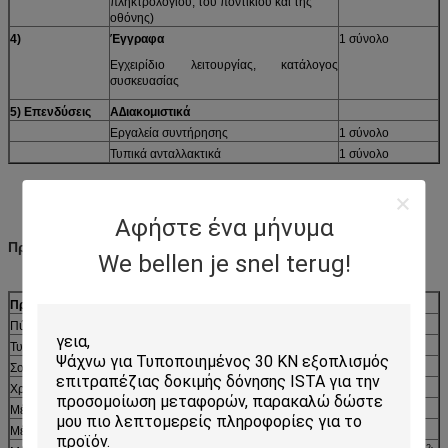
πληκτρολογίου, του ποντικιού και της
οθόνης)
4)
Έγγραφα
1 σύνολο
Εγχειρίδιο λειτουργίας, κατάλογος
συσκευασίας
5) Επενδύσεις
Α
∆ιακομιστικά
Εργαλεία συντήρησης
1 σύνολο
Τυπικά ανταλλακτικά
1 σύνολο
Αφήστε ένα μήνυμα
Προδιαγραφές
We bellen je snel terug!
Προδιαγραφές για τα χαστούκια
Πύργος (Pk)
2400Kg.f κορυφή (24KN)
Τυχαίος (RMS)
2200Kg.f rms (22KN) @ISO5344
Σοκ (Pk)
4400Kg.f μέγιστη (44KN) @6ms
Χρησιμοποιήσιμη συχνότητα
DC ̇3000Hz
Μέγιστη μετατόπιση (p-p)
51 χιλιοστά (2 ίντσες)
Μέγιστη ταχύτητα
2m/s