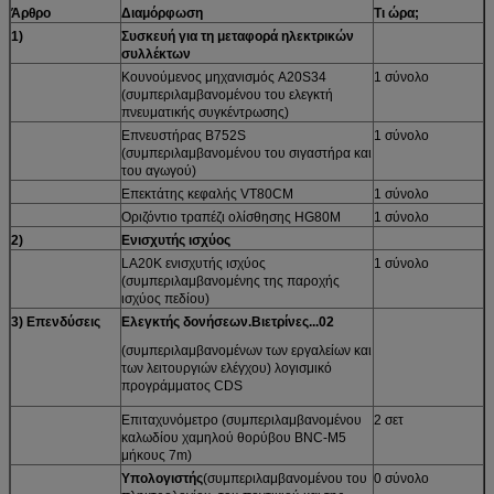
Άρθρο
Διαμόρφωση
Τι ώρα;
1
)
Συσκευή για τη μεταφορά ηλεκτρικών
συλλέκτων
Κουνούμενος μηχανισμός A20S34
1 σύνολο
(συμπεριλαμβανομένου του ελεγκτή
πνευματικής συγκέντρωσης)
Επνευστήρας B752S
1 σύνολο
(συμπεριλαμβανομένου του σιγαστήρα και
του αγωγού)
Επεκτάτης κεφαλής VT80CM
1 σύνολο
Οριζόντιο τραπέζι ολίσθησης HG80M
1 σύνολο
2
)
Ενισχυτής ισχύος
LA20K ενισχυτής ισχύος
1 σύνολο
(συμπεριλαμβανομένης της παροχής
ισχύος πεδίου)
3) Επενδύσεις
Ελεγκτής δονήσεων.
Βιετρίνες...
02
(συμπεριλαμβανομένων των εργαλείων και
των λειτουργιών ελέγχου) λογισμικό
προγράμματος CDS
Επιταχυνόμετρο (συμπεριλαμβανομένου
2 σετ
καλωδίου χαμηλού θορύβου BNC-M5
μήκους 7m)
Υπολογιστής
(συμπεριλαμβανομένου του
0 σύνολο