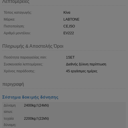
Λεπτομέρειες
Τόπος καταγωγής:
Κίνα
Μάρκα:
LABTONE
Πιστοποίηση:
CE,ISO
Αριθμό μοντέλου:
EV222
Πληρωμής & Αποστολής Όροι
Ποσότητα παραγγελίας min:
1SET
Συσκευασία λεπτομέρειες:
Διεθνής ξύλινη περίπτωση
Χρόνος παράδοσης:
45 εργάσιμες ημέρες
περιγραφή
Σύστημα δοκιμής δόνησης
Δύναμη
2400kg.f (24kN)
sinus:
τυχαία
2200kg.f (22kN)
δύναμη: