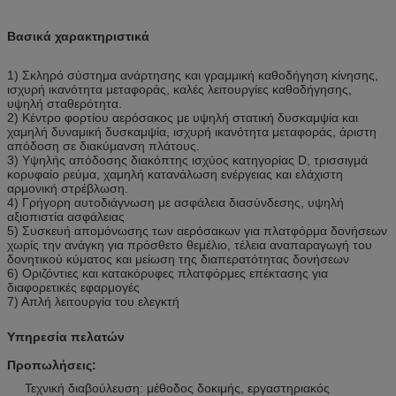
Βασικά χαρακτηριστικά
1) Σκληρό σύστημα ανάρτησης και γραμμική καθοδήγηση κίνησης,
ισχυρή ικανότητα μεταφοράς, καλές λειτουργίες καθοδήγησης,
υψηλή σταθερότητα.
2) Κέντρο φορτίου αερόσακος με υψηλή στατική δυσκαμψία και
χαμηλή δυναμική δυσκαμψία, ισχυρή ικανότητα μεταφοράς, άριστη
απόδοση σε διακύμανση πλάτους.
3) Υψηλής απόδοσης διακόπτης ισχύος κατηγορίας D, τρισσιγμά
κορυφαίο ρεύμα, χαμηλή κατανάλωση ενέργειας και ελάχιστη
αρμονική στρέβλωση.
4) Γρήγορη αυτοδιάγνωση με ασφάλεια διασύνδεσης, υψηλή
αξιοπιστία ασφάλειας
5) Συσκευή απομόνωσης των αερόσακων για πλατφόρμα δονήσεων
χωρίς την ανάγκη για πρόσθετο θεμέλιο, τέλεια αναπαραγωγή του
δονητικού κύματος και μείωση της διαπερατότητας δονήσεων
6) Οριζόντιες και κατακόρυφες πλατφόρμες επέκτασης για
διαφορετικές εφαρμογές
7) Απλή λειτουργία του ελεγκτή
Υπηρεσία πελατών
Προπωλήσεις:
Τεχνική διαβούλευση: μέθοδος δοκιμής, εργαστηριακός