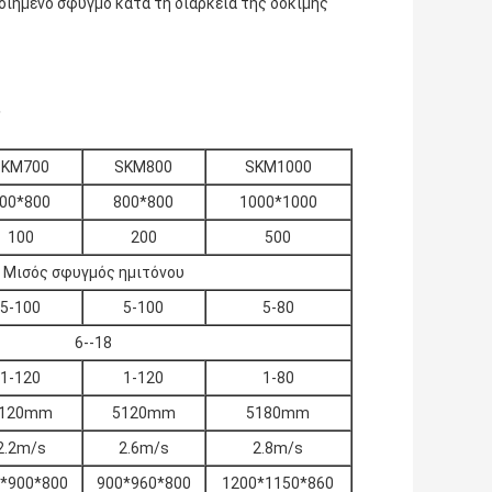
οιημένο σφυγμό κατά τη διάρκεια της δοκιμής
s
SKM700
SKM800
SKM1000
00*800
800*800
1000*1000
100
200
500
Μισός σφυγμός ημιτόνου
5-100
5-100
5-80
6--18
1-120
1-120
1-80
120mm
5120mm
5180mm
2.2m/s
2.6m/s
2.8m/s
*900*800
900*960*800
1200*1150*860