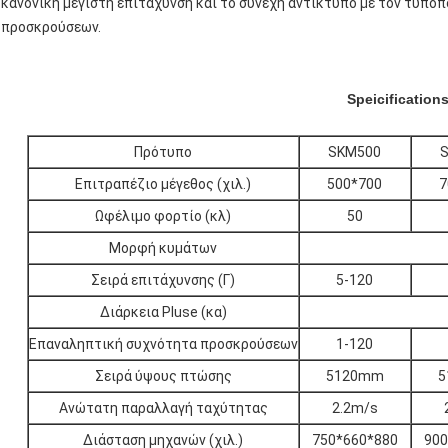
κανονική μέγιστη επιτάχυνση και το συνεχή αντίκτυπο με τον τυποπ
προσκρούσεων.
Speicification
Πρότυπο
SKM500
Επιτραπέζιο μέγεθος (χιλ.)
500*700
7
Ωφέλιμο φορτίο (κλ)
50
Μορφή κυμάτων
Σειρά επιτάχυνσης (Γ)
5-120
Διάρκεια Pluse (κα)
Επαναληπτική συχνότητα προσκρούσεων
1-120
Σειρά ύψους πτώσης
5120mm
5
Ανώτατη παραλλαγή ταχύτητας
2.2m/s
Διάσταση μηχανών (χιλ.)
750*660*880
900