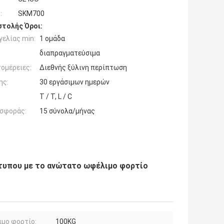
:
SKM700
τολής Όροι:
ελίας min:
1 ομάδα
διαπραγματεύσιμα
ομέρειες:
Διεθνής ξύλινη περίπτωση
ης:
30 εργάσιμων ημερών
T / T, L / C
σφοράς:
15 σύνολα/μήνας
κτυπου με το ανώτατο ωφέλιμο φορτίο
μο φορτίο:
100KG