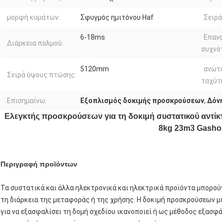
μορφή κυμάτων:
Σφυγμός ημιτόνου Haf
Σειρά
6-18ms
Επαν
Διάρκεια παλμού:
συχνό
5120mm
ανώτ
Σειρά ύψους πτώσης:
ταχύτ
Επισημαίνω:
Εξοπλισμός δοκιμής προσκρούσεων
,
Δόν
Ελεγκτής προσκρούσεων για τη δοκιμή συστατικού αντί
8kg 23m3 Gasho
Περιγραφή προϊόντων
Τα συστατικά και άλλα ηλεκτρονικά και ηλεκτρικά προϊόντα μπορού
τη διάρκεια της μεταφοράς ή της χρήσης. Η δοκιμή προσκρούσεων μ
για να εξασφαλίσει τη δομή σχεδίου ικανοποιεί ή ως μέθοδος εξασφά