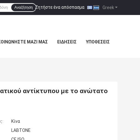
Ζητήστε ένα απόσπασμα
|
Greek
Αναζήτηση
ΚΟΙΝΩΝΉΣΤΕ ΜΑΖΊ ΜΑΣ
ΕΙΔΉΣΕΙΣ
ΥΠΟΘΈΣΕΙΣ
ατικού αντίκτυπου με το ανώτατο
ς:
Κίνα
LABTONE
CE ISO