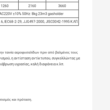
1260
2160
3660
AC220V ±10% 50Hz: 8kg 23m3 gasholder
6, IEC68-2-29, JJG497-2000, JISC0042-1995 Κ.ΛΠ.
την ταινία αεροφυσαλίδων πριν από βαλμένος τους
νισμού, η αντίσταση αντίκτυπου, συγκολλώντας με
ιάβρωση υγρασίας, καλή διαφάνεια κ.λπ.
ατισμός και πρόταση.