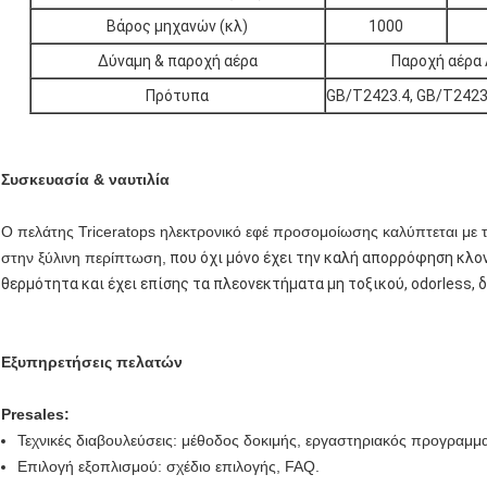
Βάρος μηχανών (κλ)
1000
Δύναμη & παροχή αέρα
Παροχή αέρα 
Πρότυπα
GB/T2423.4, GB/T2423.
Συσκευασία & ναυτιλία
Ο πελάτης Triceratops ηλεκτρονικό εφέ προσομοίωσης καλύπτεται με 
στην ξύλινη περίπτωση,
που όχι μόνο έχει την καλή απορρόφηση κλο
θερμότητα και έχει επίσης τα πλεονεκτήματα μη τοξικού, odorless,
δ
Εξυπηρετήσεις πελατών
Presales:
Τεχνικές διαβουλεύσεις: μέθοδος δοκιμής, εργαστηριακός προγραμμ
Επιλογή εξοπλισμού: σχέδιο επιλογής, FAQ.