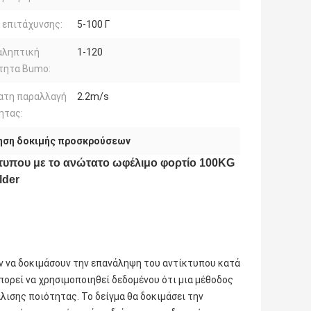
 επιτάχυνσης:
5-100 Γ
αληπτική
1-120
τητα Bumo:
ατη παραλλαγή
2.2m/s
ητας:
ηση δοκιμής προσκρούσεων
κτυπου με το ανώτατο ωφέλιμο φορτίο 100KG
lder
ν να δοκιμάσουν την επανάληψη του αντίκτυπου κατά
πορεί να χρησιμοποιηθεί δεδομένου ότι μια μέθοδος
λισης ποιότητας. Το δείγμα θα δοκιμάσει την