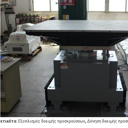
,
ετικέτα:
Εξοπλισμός δοκιμής προσκρούσεων
Δόνηση δοκιμής προ