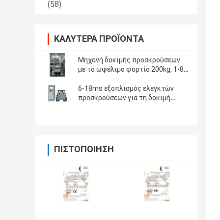
(58)
ΚΑΛΎΤΕΡΑ ΠΡΟΪΌΝΤΑ
Μηχανή δοκιμής προσκρούσεων
με το ωφέλιμο φορτίο 200kg, 1-80
φορές/το λ., ύψος προσκρούσεων
450 χιλ.
6-18ms εξοπλισμός ελεγκτών
προσκρούσεων για τη δοκιμή
ηλεκτρονικής και συστατικού
αντίκτυπου
ΠΙΣΤΟΠΟΊΗΣΗ