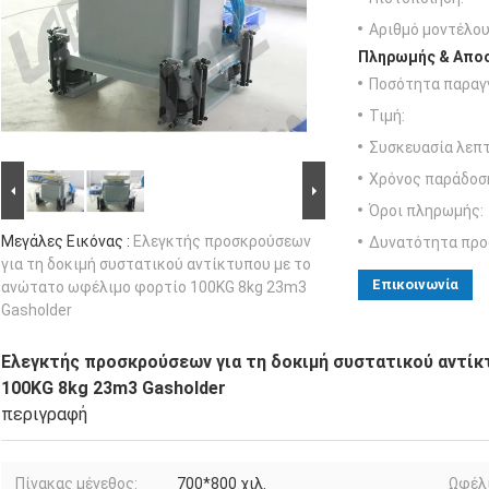
Αριθμό μοντέλου
Πληρωμής & Αποσ
Ποσότητα παραγγ
Τιμή:
Συσκευασία λεπτ
Χρόνος παράδοσ
Όροι πληρωμής:
Μεγάλες Εικόνας :
Ελεγκτής προσκρούσεων
Δυνατότητα προ
για τη δοκιμή συστατικού αντίκτυπου με το
Επικοινωνία
ανώτατο ωφέλιμο φορτίο 100KG 8kg 23m3
Gasholder
Ελεγκτής προσκρούσεων για τη δοκιμή συστατικού αντί
100KG 8kg 23m3 Gasholder
περιγραφή
Πίνακας μέγεθος:
700*800 χιλ.
Ωφέλι