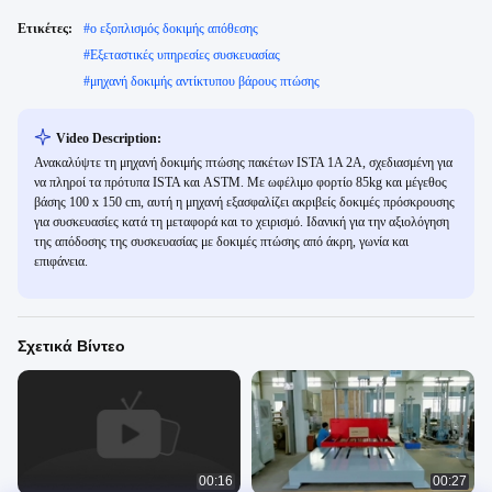
Ετικέτες:
#
ο εξοπλισμός δοκιμής απόθεσης
#
Εξεταστικές υπηρεσίες συσκευασίας
#
μηχανή δοκιμής αντίκτυπου βάρους πτώσης
Video Description:
Ανακαλύψτε τη μηχανή δοκιμής πτώσης πακέτων ISTA 1A 2A, σχεδιασμένη για
να πληροί τα πρότυπα ISTA και ASTM. Με ωφέλιμο φορτίο 85kg και μέγεθος
βάσης 100 x 150 cm, αυτή η μηχανή εξασφαλίζει ακριβείς δοκιμές πρόσκρουσης
για συσκευασίες κατά τη μεταφορά και το χειρισμό. Ιδανική για την αξιολόγηση
της απόδοσης της συσκευασίας με δοκιμές πτώσης από άκρη, γωνία και
επιφάνεια.
Σχετικά Βίντεο
00:16
00:27