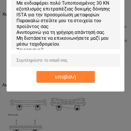
Χαρακτηριστικά γνωρίσματα
Ακριβής ψηφιακή επίδειξη για τη συχνότητα δόνησης.
Σύγχρονος χαμηλού θορύβου ευρύς μηχανισμός κίνησης ζωνών.
Προσάρτημα τύπων ραγών οδηγών για το δείγμα, εύκολο να
λειτουργήσει.
Η βαριά βάση σιδήρου καναλιών που εξοπλίζεται με το υγρότερο
λάστιχο καθιστά τη μηχανή εύκολη να εγκαταστήσει, έχοντας τη
μεγάλη ικανότητα φόρτωσης, που εξασφαλίζει σταθερό τρέξιμο.
Η περιστροφική μέθοδος δόνησης συμμορφώνεται με τα διεθνή
πρότυπα δοκιμής.
Κατάλληλος για τα παιχνίδια, ηλεκτρονική, έπιπλα, δώρα,
πορσελάνη, συσκευάζοντας βιομηχανίες για τη δοκιμή
προσομοίωσης μεταφορών συσκευασίας.
υποβολή
Λειτουργών τρόπος