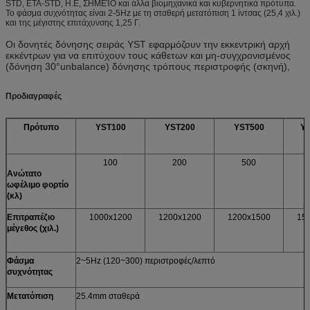
STD, ΕΤΑ-STD, Η.Ε, ΣΗΜΕΊΟ και άλλα βιομηχανικά και κυβερνητικά πρότυπα.
Το φάσμα συχνότητας είναι 2-5Hz με τη σταθερή μετατόπιση 1 ίντσας (25,4 χιλ.)
και της μέγιστης επιτάχυνσης 1,25 Γ.
Οι δονητές δόνησης σειράς YST εφαρμόζουν την εκκεντρική αρχή
εκκέντρων για να επιτύχουν τους κάθετων και μη-συγχρονισμένος
(δόνηση 30°unbalance) δόνησης τρόπους περιστροφής (σκηνή),
Προδιαγραφές
Πρότυπο
YST100
YST200
YST500
Y
100
200
500
Ανώτατο
ωφέλιμο φορτίο
(κλ)
Επιτραπέζιο
1000x1200
1200x1200
1200x1500
15
μέγεθος (χιλ.)
Φάσμα
2~5Hz (120~300) περιστροφές/λεπτό
συχνότητας
Μετατόπιση
25.4mm σταθερά