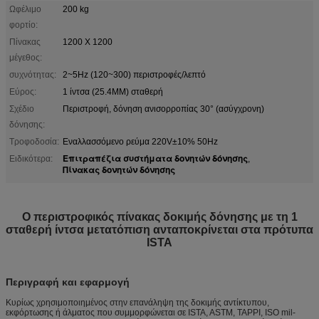
Ωφέλιμο
200 kg
φορτίο:
Πίνακας
1200 X 1200
μέγεθος:
συχνότητας:
2~5Hz (120~300) περιστροφές/λεπτό
Εύρος:
1 ίντσα (25.4MM) σταθερή
Σχέδιο
Περιστροφή, δόνηση ανισορροπίας 30° (ασύγχρονη)
δόνησης:
Τροφοδοσία:
Εναλλασσόμενο ρεύμα 220V±10% 50Hz
Επιτραπέζια συστήματα δονητών δόνησης
Ειδικότερα:
,
Πίνακας δονητών δόνησης
Ο περιστροφικός πίνακας δοκιμής δόνησης με τη 1
σταθερή ίντσα μετατόπιση ανταποκρίνεται στα πρότυπα
ISTA
Περιγραφή και εφαρμογή
Κυρίως χρησιμοποιημένος στην επανάληψη της δοκιμής αντίκτυπου,
εκφόρτωσης ή άλματος που συμμορφώνεται σε ISTA, ASTM, TAPPI, ISO mil-