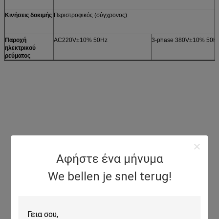
Κινήσεις δοκιμής
Περιστροφικός (σύγχρονος)
Παροχή
AC220V±10% 50Hz
3-phase 380V±10% 50H
ηλεκτρικού
ρεύματος
Αφήστε ένα μήνυμα
We bellen je snel terug!