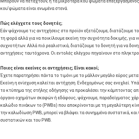
Μπορούν να πεταχτούν, ή τα μικρότερα κοu'φώματα επεξεργασμένος
κοu'φώματα είναι ενωμένα στενά.
Πώς ελέγχετε τους δονητές;
Εάν ψάχνουμε τις αντηχήσεις στο προϊόν εξετάζουμε, διατάζουμε το 
τη φορά αλλά για να ποικίλουμε εκείνη την συχνότητα δοκιμής, για 
συχνοτήτων. Αλλά πιό ρεαλιστικά, διατάζουμε το δονητή για να δονηθ
αντηχήσεις ταυτόχρονα. Οι εντολές ελέγχου πηγαίνουν στο πληκτρο
Ποιες είναι εκείνες οι αντηχήσεις; Είναι κακοί;
Έχετε παρατηρήσει πάντα το τιμόνι με το μάλλον μεγάλο εύρος μετα
Εκείνη η ενίσχυση καλείται αντήχηση. Ενδεχομένως σας ενοχλεί. Υπάρ
το κτύπημα της στήλης οδήγησης να προκαλέσει την κάμπτοντας απ
όργανο οχημάτων σκαφών ή εδάφους, ψάχνουμε, παραδείγματος χάρι
καλώδιο πινάκων το (PWBs) που αποκρίνονται με τη μεγαλύτερη κίνη
την καλωδίωση PWB, μπορεί να βλάψει τα συνημμένα συστατικά, και
συστατικών και του PWB.