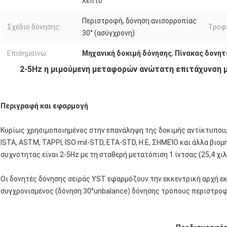
λεπτό
Περιστροφή, δόνηση ανισορροπίας
Σχέδιο δόνησης:
Τροφ
30° (ασύγχρονη)
Επισημαίνω:
Μηχανική δοκιμή δόνησης
,
Πίνακας δονητ
2-5Hz η μιμούμενη μεταφορών ανώτατη επιτάχυνση μ
Περιγραφή και εφαρμογή
Κυρίως χρησιμοποιημένος στην επανάληψη της δοκιμής αντίκτυπου
ISTA, ASTM, TAPPI, ISO mil-STD, ΕΤΑ-STD, Η.Ε, ΣΗΜΕΊΟ και άλλα βιο
συχνότητας είναι 2-5Hz με τη σταθερή μετατόπιση 1 ίντσας (25,4 χιλ.
Οι δονητές δόνησης σειράς YST εφαρμόζουν την εκκεντρική αρχή εκ
συγχρονισμένος (δόνηση 30°unbalance) δόνησης τρόπους περιστροφ