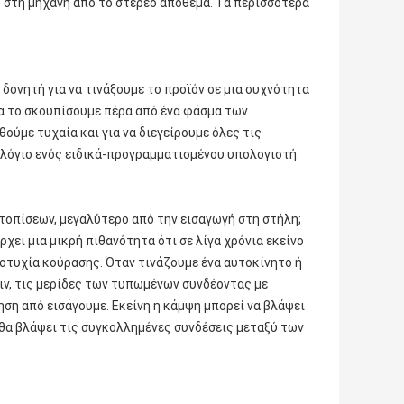
 στη μηχανή από το στερεό απόθεμα. Τα περισσότερα
δονητή για να τινάξουμε το προϊόν σε μια συχνότητα
να το σκουπίσουμε πέρα από ένα φάσμα των
ούμε τυχαία και για να διεγείρουμε όλες τις
λόγιο ενός ειδικά-προγραμματισμένου υπολογιστή.
τοπίσεων, μεγαλύτερο από την εισαγωγή στη στήλη;
χει μια μικρή πιθανότητα ότι σε λίγα χρόνια εκείνο
οτυχία κούρασης. Όταν τινάζουμε ένα αυτοκίνητο ή
ν, τις μερίδες των τυπωμένων συνδέοντας με
ση από εισάγουμε. Εκείνη η κάμψη μπορεί να βλάψει
 θα βλάψει τις συγκολλημένες συνδέσεις μεταξύ των