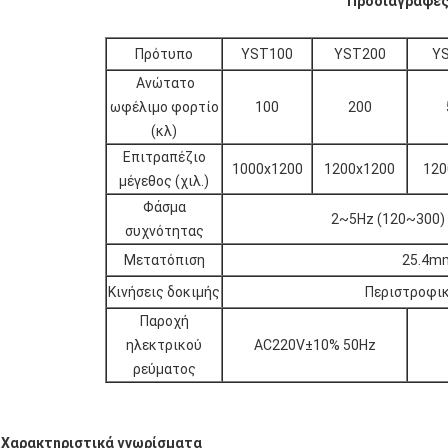
Προδιαγραφέ
Πρότυπο
YST100
YST200
Y
Ανώτατο
ωφέλιμο φορτίο
100
200
(κλ)
Επιτραπέζιο
1000x1200
1200x1200
120
μέγεθος (χιλ.)
Φάσμα
2~5Hz (120~300)
συχνότητας
Μετατόπιση
25.4mm
Κινήσεις δοκιμής
Περιστροφικ
Παροχή
ηλεκτρικού
AC220V±10% 50Hz
ρεύματος
Χαρακτηριστικά γνωρίσματα