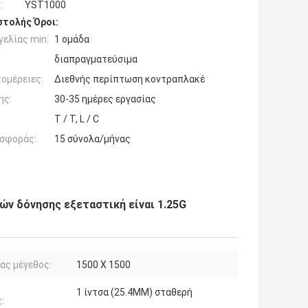
:
YST1000
τολής Όροι:
ελίας min:
1 ομάδα
διαπραγματεύσιμα
ομέρειες:
Διεθνής περίπτωση κοντραπλακέ
ης:
30-35 ημέρες εργασίας
T / T, L / C
σφοράς:
15 σύνολα/μήνας
ών δόνησης εξεταστική είναι 1.25G
ας μέγεθος:
1500 X 1500
1 ίντσα (25.4MM) σταθερή
: