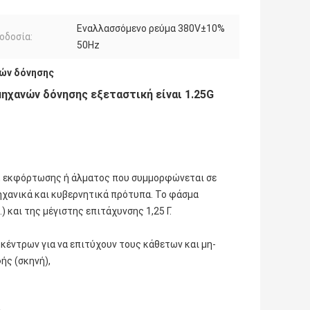
Εναλλασσόμενο ρεύμα 380V±10%
οδοσία:
50Hz
ών δόνησης
ηχανών δόνησης εξεταστική είναι 1.25G
, εκφόρτωσης ή άλματος που συμμορφώνεται σε
μηχανικά και κυβερνητικά πρότυπα. Το φάσμα
) και της μέγιστης επιτάχυνσης 1,25 Γ.
κέντρων για να επιτύχουν τους κάθετων και μη-
ής (σκηνή),