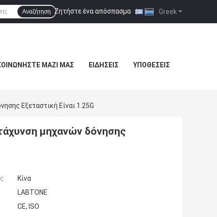
Ζητήστε ένα απόσπασμα
|
Greek
Αναζήτηση
ΚΟΙΝΩΝΉΣΤΕ ΜΑΖΊ ΜΑΣ
ΕΙΔΉΣΕΙΣ
ΥΠΟΘΈΣΕΙΣ
ησης Εξεταστική Είναι 1.25G
τάχυνση μηχανών δόνησης
ς:
Κίνα
LABTONE
CE, ISO