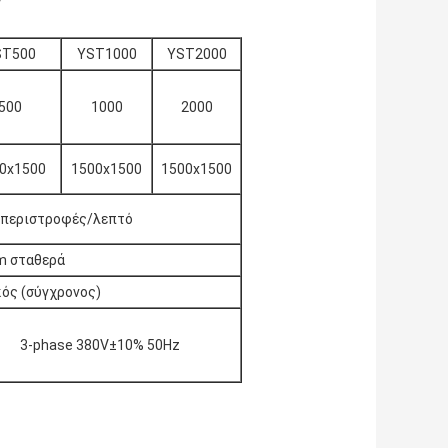
ς
ST500
YST1000
YST2000
500
1000
2000
0x1500
1500x1500
1500x1500
 περιστροφές/λεπτό
 σταθερά
ός (σύγχρονος)
3-phase 380V±10% 50Hz