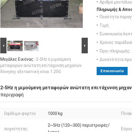
Αριθμό μοντέλου
Πληρωμής & Αποσ
Ποσότητα παραγγ
Τιμή:
Συσκευασία λεπτ
Χρόνος παράδοσ
Όροι πληρωμής:
Μεγάλες Εικόνας :
2-5Hz η μιμούμενη
Δυνατότητα προ
μεταφορών ανώτατη επιτάχυνση μηχανών
Επικοινωνία
δόνησης εξεταστική είναι 1.25G
2-5Hz η μιμούμενη μεταφορών ανώτατη επιτάχυνση μηχαν
περιγραφή
Ωφέλιμο φορτίο:
1000 kg
Πίνακ
2~5Hz (120~300) περιστροφές/
συχνότητας:
Εύρος