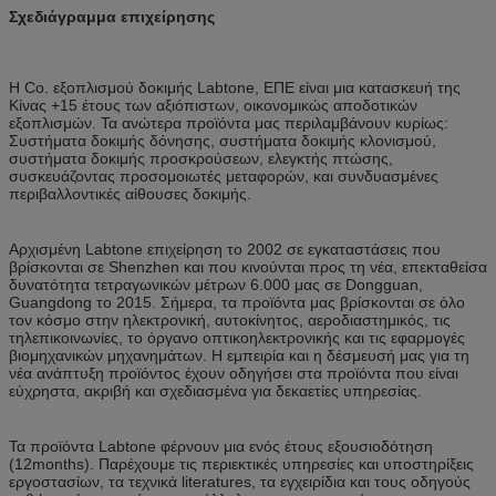
Σχεδιάγραμμα επιχείρησης
Η Co. εξοπλισμού δοκιμής Labtone, ΕΠΕ είναι μια κατασκευή της
Κίνας +15 έτους των αξιόπιστων, οικονομικώς αποδοτικών
εξοπλισμών. Τα ανώτερα προϊόντα μας περιλαμβάνουν κυρίως:
Συστήματα δοκιμής δόνησης, συστήματα δοκιμής κλονισμού,
συστήματα δοκιμής προσκρούσεων, ελεγκτής πτώσης,
συσκευάζοντας προσομοιωτές μεταφορών, και συνδυασμένες
περιβαλλοντικές αίθουσες δοκιμής.
Αρχισμένη Labtone επιχείρηση το 2002 σε εγκαταστάσεις που
βρίσκονται σε Shenzhen και που κινούνται προς τη νέα, επεκταθείσα
δυνατότητα τετραγωνικών μέτρων 6.000 μας σε Dongguan,
Guangdong το 2015. Σήμερα, τα προϊόντα μας βρίσκονται σε όλο
τον κόσμο στην ηλεκτρονική, αυτοκίνητος, αεροδιαστημικός, τις
τηλεπικοινωνίες, το όργανο οπτικοηλεκτρονικής και τις εφαρμογές
βιομηχανικών μηχανημάτων. Η εμπειρία και η δέσμευσή μας για τη
νέα ανάπτυξη προϊόντος έχουν οδηγήσει στα προϊόντα που είναι
εύχρηστα, ακριβή και σχεδιασμένα για δεκαετίες υπηρεσίας.
Τα προϊόντα Labtone φέρνουν μια ενός έτους εξουσιοδότηση
(12months). Παρέχουμε τις περιεκτικές υπηρεσίες και υποστηρίξεις
εργοστασίων, τα τεχνικά literatures, τα εγχειρίδια και τους οδηγούς