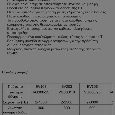
Πίνακες ολίσθησης σε οποιεσδήποτε μέγεθος και μορφή
Πρόσθετα ρουλεμάν περιοδικών σειράς της BT
Θερμικά εμπόδια για τη χρήση με τις κλιματολογικές αίθουσες
Πιάτα ολίσθησης στο μαγνήσιο ή το αλουμίνιο
Το πυροβόλο όπλο τρύπησε τα πιάτα ολίσθησης για τις
εφαρμογές χαμηλής θερμοκρασίας με τρυπάνι
Επικεφαλής αποσυμπιεστές και κάθετες πλατφόρμες
υποστήριξης
Προσαρμοσμένα κοu'φώματα - κύβος, τύπος Λ και τύπος Τ
Βοηθητική μονάδα συναρμολογήσεων για την πρόσθετη
συναρμολόγηση ασφάλειας
Μακρινός πίνακας ελέγχου μέσω της μετάδοσης στοιχείων
RS485
Προδιαγραφές:
Πρότυπο
EV103
EV203
EV106
E
Γεννήτρια
VG300/25
VG300/40
VG600/25
VG
δόνησης
Συχνότητα (Hz)
2-4000
2-2500
2-3000
2
Ανώτατη
300
300
600
δύναμη εξόδου