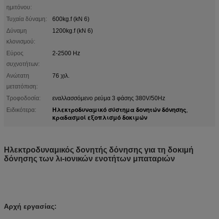
ημιτόνου:
Τυχαία δύναμη:
600kg.f (kN 6)
Δύναμη
1200kg.f (kN 6)
κλονισμού:
Εύρος
2-2500 Hz
συχνοτήτων:
Ανώτατη
76 χιλ.
μετατόπιση:
Τροφοδοσία:
εναλλασσόμενο ρεύμα 3 φάσης 380V/50Hz
Ηλεκτροδυναμικό σύστημα δονητών δόνησης
Ειδικότερα:
,
κραδασμοί εξοπλισμό δοκιμών
Ηλεκτροδυναμικός δονητής δόνησης για τη δοκιμή
δόνησης των λι-ιονικών ενοτήτων μπαταριών
Αρχή εργασίας: