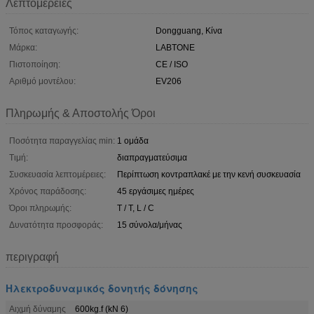
Λεπτομέρειες
Τόπος καταγωγής:
Dongguang, Κίνα
Μάρκα:
LABTONE
Πιστοποίηση:
CE / ISO
Αριθμό μοντέλου:
EV206
Πληρωμής & Αποστολής Όροι
Ποσότητα παραγγελίας min:
1 ομάδα
Τιμή:
διαπραγματεύσιμα
Συσκευασία λεπτομέρειες:
Περίπτωση κοντραπλακέ με την κενή συσκευασία
Χρόνος παράδοσης:
45 εργάσιμες ημέρες
Όροι πληρωμής:
T / T, L / C
Δυνατότητα προσφοράς:
15 σύνολα/μήνας
περιγραφή
Ηλεκτροδυναμικός δονητής δόνησης
Αιχμή δύναμης
600kg.f (kN 6)