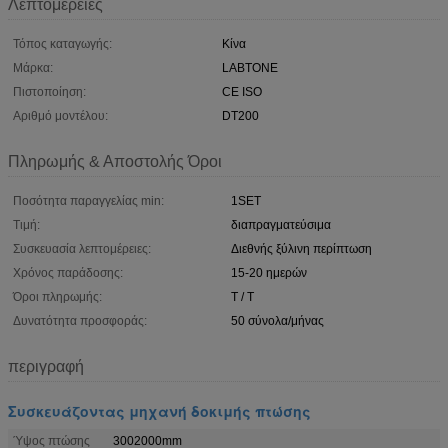
Λεπτομέρειες
Τόπος καταγωγής:
Κίνα
Μάρκα:
LABTONE
Πιστοποίηση:
CE ISO
Αριθμό μοντέλου:
DT200
Πληρωμής & Αποστολής Όροι
Ποσότητα παραγγελίας min:
1SET
Τιμή:
διαπραγματεύσιμα
Συσκευασία λεπτομέρειες:
Διεθνής ξύλινη περίπτωση
Χρόνος παράδοσης:
15-20 ημερών
Όροι πληρωμής:
T / T
Δυνατότητα προσφοράς:
50 σύνολα/μήνας
περιγραφή
Συσκευάζοντας μηχανή δοκιμής πτώσης
Ύψος πτώσης
3002000mm