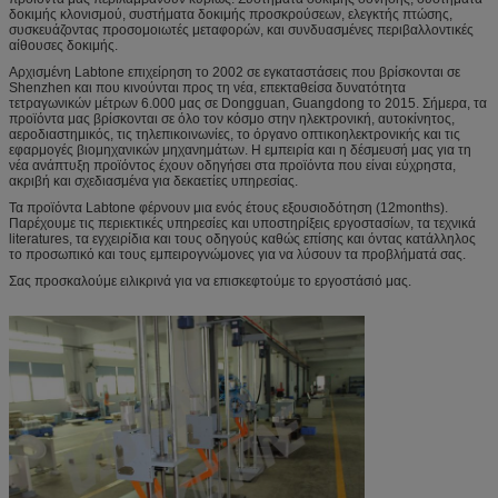
δοκιμής κλονισμού, συστήματα δοκιμής προσκρούσεων, ελεγκτής πτώσης,
συσκευάζοντας προσομοιωτές μεταφορών, και συνδυασμένες περιβαλλοντικές
αίθουσες δοκιμής.
Αρχισμένη Labtone επιχείρηση το 2002 σε εγκαταστάσεις που βρίσκονται σε
Shenzhen και που κινούνται προς τη νέα, επεκταθείσα δυνατότητα
τετραγωνικών μέτρων 6.000 μας σε Dongguan, Guangdong το 2015. Σήμερα, τα
προϊόντα μας βρίσκονται σε όλο τον κόσμο στην ηλεκτρονική, αυτοκίνητος,
αεροδιαστημικός, τις τηλεπικοινωνίες, το όργανο οπτικοηλεκτρονικής και τις
εφαρμογές βιομηχανικών μηχανημάτων. Η εμπειρία και η δέσμευσή μας για τη
νέα ανάπτυξη προϊόντος έχουν οδηγήσει στα προϊόντα που είναι εύχρηστα,
ακριβή και σχεδιασμένα για δεκαετίες υπηρεσίας.
Τα προϊόντα Labtone φέρνουν μια ενός έτους εξουσιοδότηση (12months).
Παρέχουμε τις περιεκτικές υπηρεσίες και υποστηρίξεις εργοστασίων, τα τεχνικά
literatures, τα εγχειρίδια και τους οδηγούς καθώς επίσης και όντας κατάλληλος
το προσωπικό και τους εμπειρογνώμονες για να λύσουν τα προβλήματά σας.
Σας προσκαλούμε ειλικρινά για να επισκεφτούμε το εργοστάσιό μας.