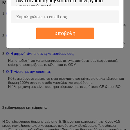
FAQ
1.
Q: Ποια είναι η εξουσιοδότησή σας;
12 μήνες εξουσιοδότησης προϊόντων. Τα ελεύθερα συστατικά θα
παρασχεθούν εάν οποιαδήποτε αποτυχία απόδοσης εμφανιστεί σε 12 μήνες
που προκαλούνται μέσα από την η ανθρώπινος ζημία.
υποβολή
2.
Q: How-to vedio παρεχόμενο;
Ναι, αν απαιτείται, οι μηχανικοί μας θα καταγράψουν ειδικεύονται how-to το
βίντεο για σας.
3.
Q: Η μηχανή γίνεται στις εγκαταστάσεις σας;
Ναι, υποδοχή για να επισκεφτούμε τις εγκαταστάσεις μας (εργοστάσιο),
επίσης υποστηρίζουμε το cOem και το ODM.
4.
Q: Τι γίνεται με την ποιότητα;
Κάθε μια όργανα πρέπει να είναι πραγματοποιημένες ποιοτικές εξέταση και
δοκιμή 100% όταν τα αγαθά ναυτιλίας και παράδοσης.
Η όλη μηχανή μας είναι αυστηρά σύμφωνα με τα πρότυπα CE & του ISO.
Σχεδιάγραμμα επιχείρησης:
Η Co. εξοπλισμού δοκιμής Labtone, ΕΠΕ είναι μια κατασκευή της Κίνας +15
έτους των αξιόπιστων, οικονομικώς αποδοτικών εξοπλισμών. Τα ανώτερα
προϊόντα μας περιλαμβάνουν κυρίως: Συστήματα δοκιμής δόνησης, συστήματα