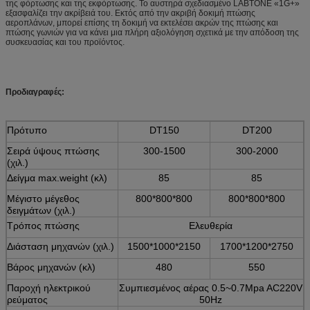
της φόρτωσης και της εκφόρτωσης. Το αυστηρά σχεδιασμένο LABTONE «1G+»
εξασφαλίζει την ακρίβειά του. Εκτός από την ακριβή δοκιμή πτώσης
αεροπλάνων, μπορεί επίσης τη δοκιμή να εκτελέσει ακρών της πτώσης και
πτώσης γωνιών για να κάνει μια πλήρη αξιολόγηση σχετικά με την απόδοση της
συσκευασίας και του προϊόντος.
Προδιαγραφές:
Πρότυπο
DT150
DT200
Σειρά ύψους πτώσης
300-1500
300-2000
(χιλ.)
Δείγμα max.weight (κλ)
85
85
Μέγιστο μέγεθος
800*800*800
800*800*800
δειγμάτων (χιλ.)
Τρόπος πτώσης
Ελευθερία
Διάσταση μηχανών (χιλ.)
1500*1000*2150
1700*1200*2750
Βάρος μηχανών (κλ)
480
550
Παροχή ηλεκτρικού
Συμπιεσμένος αέρας 0.5~0.7Mpa AC220V
ρεύματος
50Hz