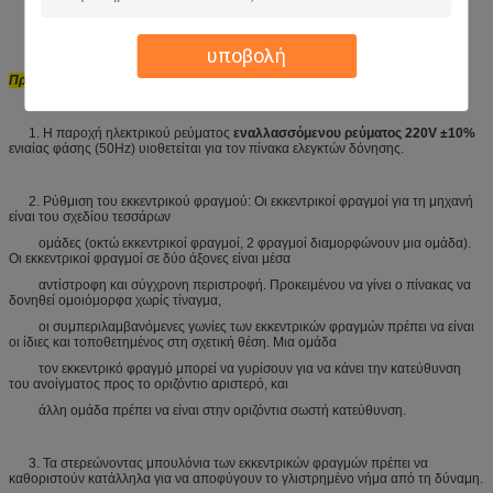
Παροχή ηλεκτρικού ρεύματος
: Εναλλασσόμενο ρεύμα 220V/50Hz
υποβολή
Προφυλάξεις
1. Η παροχή ηλεκτρικού ρεύματος
εναλλασσόμενου ρεύματος 220V ±10%
ενιαίας φάσης (50Hz) υιοθετείται για τον πίνακα ελεγκτών δόνησης.
2. Ρύθμιση του εκκεντρικού φραγμού: Οι εκκεντρικοί φραγμοί για τη μηχανή
είναι του σχεδίου τεσσάρων
ομάδες (οκτώ εκκεντρικοί φραγμοί, 2 φραγμοί διαμορφώνουν μια ομάδα).
Οι εκκεντρικοί φραγμοί σε δύο άξονες είναι μέσα
αντίστροφη και σύγχρονη περιστροφή. Προκειμένου να γίνει ο πίνακας να
δονηθεί ομοιόμορφα χωρίς τίναγμα,
οι συμπεριλαμβανόμενες γωνίες των εκκεντρικών φραγμών πρέπει να είναι
οι ίδιες και τοποθετημένος στη σχετική θέση. Μια ομάδα
τον εκκεντρικό φραγμό μπορεί να γυρίσουν για να κάνει την κατεύθυνση
του ανοίγματος προς το οριζόντιο αριστερό, και
άλλη ομάδα πρέπει να είναι στην οριζόντια σωστή κατεύθυνση.
3. Τα στερεώνοντας μπουλόνια των εκκεντρικών φραγμών πρέπει να
καθοριστούν κατάλληλα για να αποφύγουν το γλιστρημένο νήμα από τη δύναμη.