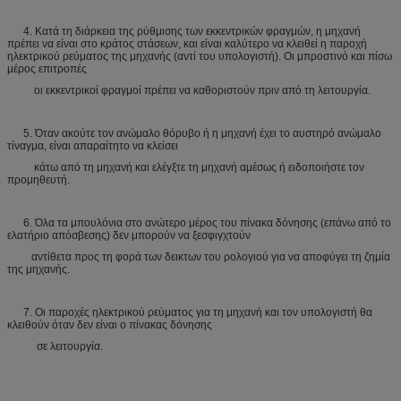
4. Κατά τη διάρκεια της ρύθμισης των εκκεντρικών φραγμών, η μηχανή
πρέπει να είναι στο κράτος στάσεων, και είναι καλύτερο να κλειθεί η παροχή
ηλεκτρικού ρεύματος της μηχανής (αντί του υπολογιστή). Οι μπροστινό και πίσω
μέρος επιτροπές
οι εκκεντρικοί φραγμοί πρέπει να καθοριστούν πριν από τη λειτουργία.
5. Όταν ακούτε τον ανώμαλο θόρυβο ή η μηχανή έχει το αυστηρό ανώμαλο
τίναγμα, είναι απαραίτητο να κλείσει
κάτω από τη μηχανή και ελέγξτε τη μηχανή αμέσως ή ειδοποιήστε τον
προμηθευτή.
6. Όλα τα μπουλόνια στο ανώτερο μέρος του πίνακα δόνησης (επάνω από το
ελατήριο απόσβεσης) δεν μπορούν να ξεσφιγχτούν
αντίθετα προς τη φορά των δεικτων του ρολογιού για να αποφύγει τη ζημία
της μηχανής.
7. Οι παροχές ηλεκτρικού ρεύματος για τη μηχανή και τον υπολογιστή θα
κλειθούν όταν δεν είναι ο πίνακας δόνησης
σε λειτουργία.