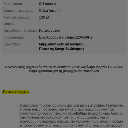
Μετατόπιση:
0-3 mmp-π
Σειρά επιτάχυνσης:
0-11g (αιχμή)
Μέγιστο ωφέλιμο
130 κλ
φορτίο:
Κατεύθυνση δόνησης:
Κατακόρυφος
Τροφοδοσία:
Εναλλασσόμενο ρεύμα 220V/50Hz
Μηχανική δοκιμή δόνησης
Ειδικότερα:
,
Πίνακας δονητών δόνησης
Οικονομικός μηχανικός πίνακας δονητών με το ωφέλιμο φορτίο 130kg και
κύμα ημιτόνου για τη βιομηχανία μπαταριών
Εισαγωγή αρχής
Ο μηχανικός πίνακας δόνησής μας έχει τρεις εξεταστικές λειτουργίες,
δηλαδή δοκιμή δόνησης υπό την ιδιαίτερη δοκιμή συχνότητας,
σκουπισμάτων συχνότητας, και πολυβάθμια τυχαία δοκιμή. Αυτές οι
τρεις λειτουργίες δοκιμής επιτρέπουν στους χρήστες για να
εκτελέσουν τις διάφορες δοκιμές στα προϊόντα τους, όπως η δοκιμή
λειτουργίας δόνησης, δοκιμή αντοχής δόνησης, δοκιμή μεταφορών