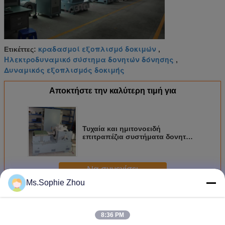
κραδασμοί εξοπλισμό δοκιμών
Ετικέττες:
,
Ηλεκτροδυναμικό σύστημα δονητών δόνησης
,
Δυναμικός εξοπλισμός δοκιμής
Αποκτήστε την καλύτερη τιμή για
Τυχαία και ημιτονοειδή
επιτραπέζια συστήματα δονητών
δόνησης με τα πρότυπα IEC mil-
STD ISTA
Να συνεχίσει
Ms.Sophie Zhou
Ηλεκτροδυναμικός δονητής δόνησης
Περισσότεροι
8:36 PM