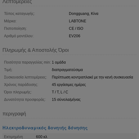
Λεπτομέρειες
Τόπος καταγωγής:
Dongguang, Κίνα
Μάρκα:
LABTONE
Πιστοποίηση:
CE / ISO
Αριθμό μοντέλου:
EV206
Πληρωμής & Αποστολής Όροι
Ποσότητα παραγγελίας min:
1 ομάδα
Τιμή:
διαπραγματεύσιμα
Συσκευασία λεπτομέρειες:
Περίπτωση κοντραπλακέ με την κενή συσκευασία
Χρόνος παράδοσης:
45 εργάσιμες ημέρες
Όροι πληρωμής:
T / T, L / C
Δυνατότητα προσφοράς:
15 σύνολα/μήνας
περιγραφή
Ηλεκτροδυναμικός δονητής δόνησης
Εκτιμημένη
600 κλ