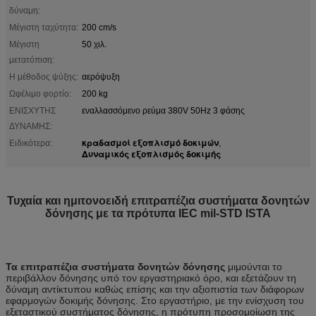
δύναμη:
Μέγιστη ταχύτητα:
200 cm/s
Μέγιστη
50 χιλ.
μετατόπιση:
Η μέθοδος ψύξης:
αερόψυξη
Ωφέλιμο φορτίο:
200 kg
ΕΝΙΣΧΥΤΗΣ
εναλλασσόμενο ρεύμα 380V 50Hz 3 φάσης
ΔΥΝΑΜΗΣ:
κραδασμοί εξοπλισμό δοκιμών
Ειδικότερα:
,
Δυναμικός εξοπλισμός δοκιμής
Τυχαία και ημιτονοειδή επιτραπέζια συστήματα δονητών
δόνησης με τα πρότυπα IEC mil-STD ISTA
Τα επιτραπέζια συστήματα δονητών δόνησης
μιμούνται το
περιβάλλον δόνησης υπό τον εργαστηριακό όρο, και εξετάζουν τη
δύναμη αντίκτυπου καθώς επίσης και την αξιοπιστία των διάφορων
εφαρμογών δοκιμής δόνησης. Στο εργαστήριο, με την ενίσχυση του
εξεταστικού συστήματος δόνησης, η πρότυπη προσομοίωση της