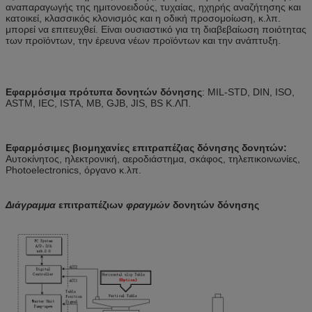
αναπαραγωγής της ημιτονοειδούς, τυχαίας, ηχηρής αναζήτησης και
κατοικεί, κλασσικός κλονισμός και η οδική προσομοίωση, κ.λπ.
μπορεί να επιτευχθεί. Είναι ουσιαστικό για τη διαβεβαίωση ποιότητας
των προϊόντων, την έρευνα νέων προϊόντων και την ανάπτυξη.
Εφαρμόσιμα πρότυπα δονητών δόνησης
: MIL-STD, DIN, ISO,
ASTM, IEC, ISTA, ΜΒ, GJB, JIS, BS Κ.ΛΠ.
Εφαρμόσιμες βιομηχανίες επιτραπέζιας δόνησης δονητών:
Αυτοκίνητος, ηλεκτρονική, αεροδιάστημα, σκάφος, τηλεπικοινωνίες,
Photoelectronics, όργανο κ.λπ.
Διάγραμμα
επιτραπέζιων
φραγμών
δονητών δόνησης