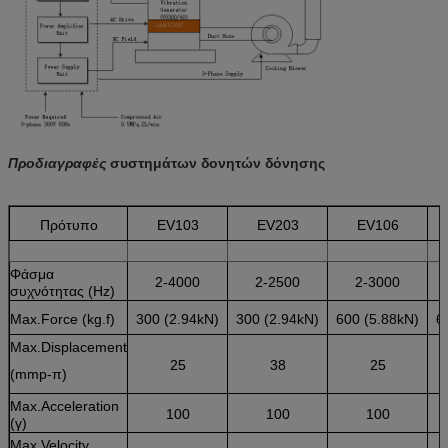
Προδιαγραφές
συστημάτων δονητών δόνησης
Πρότυπο
EV103
EV203
EV106
Φάσμα
2-4000
2-2500
2-3000
συχνότητας (Hz)
Max.Force (kg.f)
300 (2.94kN)
300 (2.94kN)
600 (5.88kN)
6
Max.Displacement
25
38
25
(mmp-π)
Max.Acceleration
100
100
100
(γ)
Max.Velocity