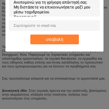
Αρχισμένη Labtone επιχείρηση το 2002 σε εγκαταστάσεις που
βρίσκονται σε Shenzhen και που κινούνται προς τη νέα, επεκταθείσα
δυνατότητα τετραγωνικών μέτρων 6.000 μας σε Dongguan,
Guangdong το 2015. Σήμερα, τα προϊόντα μας βρίσκονται σε όλο
τον κόσμο στην ηλεκτρονική, αυτοκίνητος, αεροδιαστημικός, τις
τηλεπικοινωνίες, το όργανο οπτικοηλεκτρονικής και τις εφαρμογές
βιομηχανικών μηχανημάτων. Η εμπειρία και η δέσμευσή μας για τη
νέα ανάπτυξη προϊόντος έχουν οδηγήσει στα προϊόντα που είναι
εύχρηστα, ακριβή και σχεδιασμένα για δεκαετίες υπηρεσίας.
υποβολή
Τα προϊόντα Labtone φέρνουν μια ενός έτους εξουσιοδότηση
(12months) και είναι διαθέσιμα άμεσα από το εργοστάσιό μας σε
Dongguan, Κίνα. Παρέχουμε τις περιεκτικές υπηρεσίες και
υποστηρίξεις εργοστασίων, τα τεχνικά literatures, τα εγχειρίδια και
τους οδηγούς καθώς επίσης και όντας κατάλληλος το προσωπικό
και τους εμπειρογνώμονες για να λύσουν τα προβλήματά σας
Σας προσκαλούμε ειλικρινά για να επισκεφτούμε το εργοστάσιό μας.
Διοικητική ιδέα
: Στην τεχνικές έρευνα και την ανάπτυξη, βασισμένες
στην ακεραιότητα, επέζησε στην ποιότητα, πελάτες που
ικανοποίησαν στις υπηρεσίες.