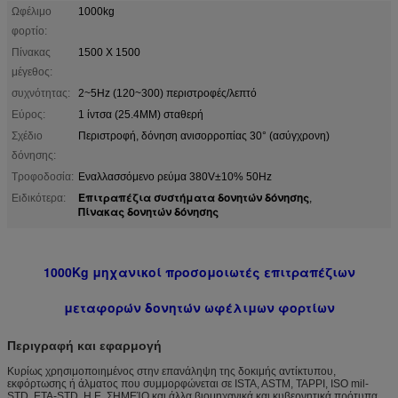
Ωφέλιμο
1000kg
φορτίο:
Πίνακας
1500 X 1500
μέγεθος:
συχνότητας:
2~5Hz (120~300) περιστροφές/λεπτό
Εύρος:
1 ίντσα (25.4MM) σταθερή
Σχέδιο
Περιστροφή, δόνηση ανισορροπίας 30° (ασύγχρονη)
δόνησης:
Τροφοδοσία:
Εναλλασσόμενο ρεύμα 380V±10% 50Hz
Επιτραπέζια συστήματα δονητών δόνησης
Ειδικότερα:
,
Πίνακας δονητών δόνησης
1000Kg μηχανικοί προσομοιωτές επιτραπέζιων
μεταφορών δονητών ωφέλιμων φορτίων
Περιγραφή και εφαρμογή
Κυρίως χρησιμοποιημένος στην επανάληψη της δοκιμής αντίκτυπου,
εκφόρτωσης ή άλματος που συμμορφώνεται σε ISTA, ASTM, TAPPI, ISO mil-
STD, ΕΤΑ-STD, Η.Ε, ΣΗΜΕΊΟ και άλλα βιομηχανικά και κυβερνητικά πρότυπα.