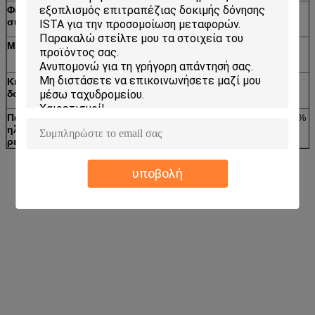
Φάσμα
2~5Hz (120~300) περιστροφές/λεπτό
συχνότητας
Μετατόπιση
25.4mm σταθερά
Κινήσεις
Περιστροφικός (σύγχρονος)
δοκιμής
Παροχή
AC220V±10% 50Hz
3-phase 380V±10% 
ηλεκτρικού
ρεύματος
υποβολή