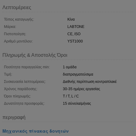
Λεπτομέρειες
Τόπος καταγωγής:
Κίνα
Μάρκα:
LABTONE
Πιστοποίηση:
CE, ISO
Αριθμό μοντέλου:
YST1000
Πληρωμής & Αποστολής Όροι
Ποσότητα παραγγελίας min:
1 ομάδα
Τιμή:
διαπραγματεύσιμα
Συσκευασία λεπτομέρειες:
Διεθνής περίπτωση κοντραπλακέ
Χρόνος παράδοσης:
30-35 ημέρες εργασίας
Όροι πληρωμής:
T / T, L / C
Δυνατότητα προσφοράς:
15 σύνολα/μήνας
περιγραφή
Μηχανικός πίνακας δονητών