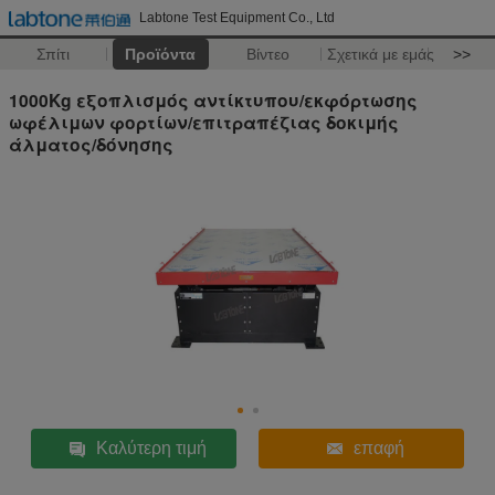
Labtone Test Equipment Co., Ltd
Σπίτι
Προϊόντα
Βίντεο
Σχετικά με εμάς
>>
1000Kg εξοπλισμός αντίκτυπου/εκφόρτωσης
ωφέλιμων φορτίων/επιτραπέζιας δοκιμής
άλματος/δόνησης
Καλύτερη τιμή
επαφή