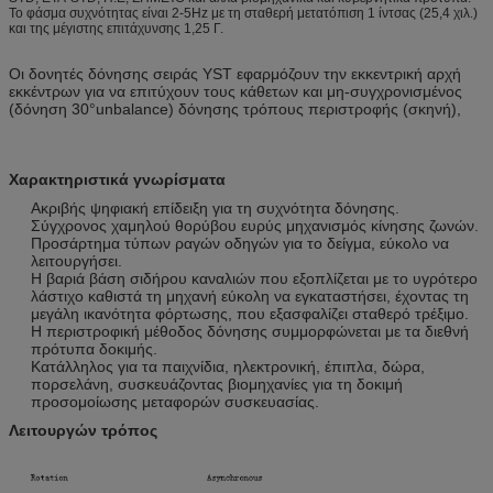
Το φάσμα συχνότητας είναι 2-5Hz με τη σταθερή μετατόπιση 1 ίντσας (25,4 χιλ.)
και της μέγιστης επιτάχυνσης 1,25 Γ.
Οι δονητές δόνησης σειράς YST εφαρμόζουν την εκκεντρική αρχή
εκκέντρων για να επιτύχουν τους κάθετων και μη-συγχρονισμένος
(δόνηση 30°unbalance) δόνησης τρόπους περιστροφής (σκηνή),
Χαρακτηριστικά γνωρίσματα
Ακριβής ψηφιακή επίδειξη για τη συχνότητα δόνησης.
Σύγχρονος χαμηλού θορύβου ευρύς μηχανισμός κίνησης ζωνών.
Προσάρτημα τύπων ραγών οδηγών για το δείγμα, εύκολο να
λειτουργήσει.
Η βαριά βάση σιδήρου καναλιών που εξοπλίζεται με το υγρότερο
λάστιχο καθιστά τη μηχανή εύκολη να εγκαταστήσει, έχοντας τη
μεγάλη ικανότητα φόρτωσης, που εξασφαλίζει σταθερό τρέξιμο.
Η περιστροφική μέθοδος δόνησης συμμορφώνεται με τα διεθνή
πρότυπα δοκιμής.
Κατάλληλος για τα παιχνίδια, ηλεκτρονική, έπιπλα, δώρα,
πορσελάνη, συσκευάζοντας βιομηχανίες για τη δοκιμή
προσομοίωσης μεταφορών συσκευασίας.
Λειτουργών τρόπος