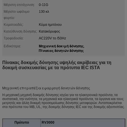
Μέγιστη επιτάχυνση:
0-11G
Μέγιστο ωφέλιμο
130 κλ
φορτίο:
Κυματοειδές:
Κύμα ημιτόνου
Κατεύθυνση δόνησης:
Κατακόρυφος
Τροφοδοσία:
AC220V το /50Hz
Μηχανική δοκιμή δόνησης
Ειδικότερα:
,
Πίνακας δονητών δόνησης
Πίνακας δοκιμής δόνησης υψηλής ακρίβειας για τη
δοκιμή συσκευασίας με τα πρότυπα IEC ISTA
Μηχανική επιτραπέζια εφαρμογή δονητών δόνησης
Η μηχανική μηχανή δοκιμής δόνησης ισχύει για τα ηλεκτρονικά προϊόντα, τα
συστατικά, την ενότητα, τα μηχανικά και ηλεκτρικά προϊόντα, τα όργανα και τους
μετρητές και άλλη δοκιμή προσομοίωσης δόνησης μεταφορών. Ανταποκρίνεται
στα πρότυπα του ΜΒ, UL, της δοκιμής δόνησης IEC και της δοκιμής αξιοπιστίας.
Πρότυπο
RV3000