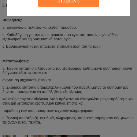
υποβολή
c.
Εξεταστικό σχέδιο προϊόντων.
-πωλήσεις:
a.
Επικοινωνία πελατών και έκθεση προόδου.
b.
Καθοδήγηση για την προετοιμασία προ-εγκαταστάσεων, την ανάθεση
εξοπλισμού και τη δοκιμαστική λειτουργία.
c.
Βαθμολόγηση (όταν απαιτείται η επαλήθευση του τρίτου).
Μεταπωλήσεις:
a.
Τεχνική κατάρτιση: λειτουργία του εξοπλισμού, καθημερινή συντήρηση, κοινή
διάγνωση ελαττωμάτων και
ανίχνευση μηχανικών βλαβών.
b.
Σχέδισσα επιτόπια υπηρεσία: Ανίχνευση του προβλήματος το συντομότερο
δυνατό προκειμένου να αποβληθεί ο εξοπλισμός
και ανθρωπογενείς κίνδυνοι. Αυτό πρόκειται να εξασφαλίσει μακροπρόθεσμη και
σταθερή λειτουργία εξοπλισμού καθώς επίσης και
παράδοση των πιό πρόσφατων τεχνικών πληροφοριών.
c.
Τεχνική υποστήριξη: οι ειδικές πληρωμένες υπηρεσίες παρέχονται σύμφωνα με
τις ανάγκες του πελάτη.