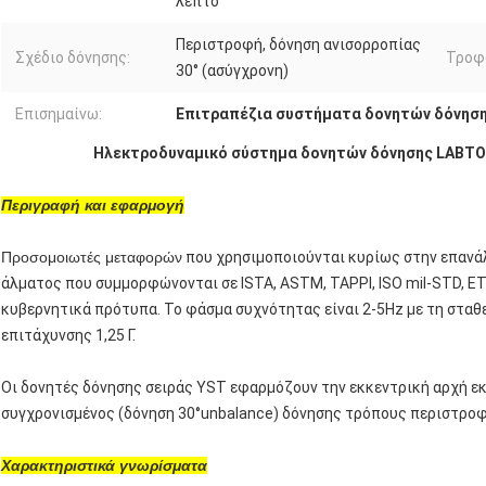
λεπτό
Περιστροφή, δόνηση ανισορροπίας
Σχέδιο δόνησης:
Τροφ
30° (ασύγχρονη)
Επισημαίνω:
Επιτραπέζια συστήματα δονητών δόνησ
Ηλεκτροδυναμικό σύστημα δονητών δόνησης LABTON
Περιγραφή και εφαρμογή
Προσομοιωτές μεταφορών
που χρησιμοποιούνται κυρίως στην επανά
άλματος που συμμορφώνονται σε ISTA, ASTM, TAPPI, ISO mil-STD, ΕΤ
κυβερνητικά πρότυπα. Το φάσμα συχνότητας είναι 2-5Hz με τη σταθερ
επιτάχυνσης 1,25 Γ.
Οι δονητές δόνησης σειράς YST εφαρμόζουν την εκκεντρική αρχή εκ
συγχρονισμένος (δόνηση 30°unbalance) δόνησης τρόπους περιστροφ
Χαρακτηριστικά γνωρίσματα