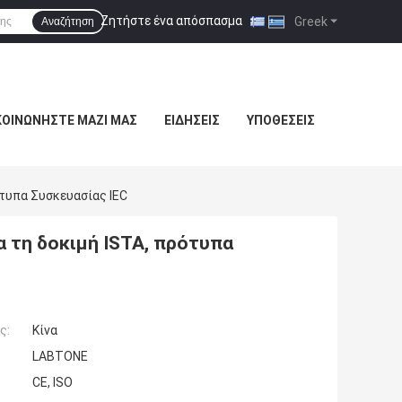
Ζητήστε ένα απόσπασμα
|
Greek
Αναζήτηση
ΚΟΙΝΩΝΉΣΤΕ ΜΑΖΊ ΜΑΣ
ΕΙΔΉΣΕΙΣ
ΥΠΟΘΈΣΕΙΣ
τυπα Συσκευασίας IEC
 τη δοκιμή ISTA, πρότυπα
ς:
Κίνα
LABTONE
CE, ISO