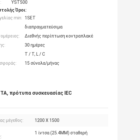
:
YST500
τολής Όροι:
ελίας min:
1SET
διαπραγματεύσιμα
ομέρειες:
Διεθνής περίπτωση κοντραπλακέ
ης:
30 ημέρες
T / T, L / C
σφοράς:
15 σύνολα/μήνας
STA, πρότυπα συσκευασίας IEC
ας μέγεθος:
1200 X 1500
1 ίντσα (25.4MM) σταθερή
: