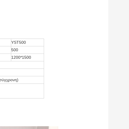
YST500
500
1200*1500
ασύγχρονη)