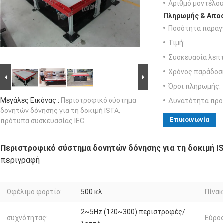
Αριθμό μοντέλου
Πληρωμής & Αποσ
Ποσότητα παραγγ
Τιμή:
Συσκευασία λεπτ
Χρόνος παράδοσ
Όροι πληρωμής:
Μεγάλες Εικόνας :
Περιστροφικό σύστημα
Δυνατότητα προ
δονητών δόνησης για τη δοκιμή ISTA,
Επικοινωνία
πρότυπα συσκευασίας IEC
Περιστροφικό σύστημα δονητών δόνησης για τη δοκιμή I
περιγραφή
Ωφέλιμο φορτίο:
500 κλ
Πίνακ
2~5Hz (120~300) περιστροφές/
συχνότητας:
Εύρος