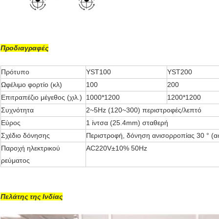
Προδιαγραφές
Πρότυπο
YST100
YST200
Ωφέλιμο φορτίο (κλ)
100
200
Επιτραπέζιο μέγεθος (χιλ.)
1000*1200
1200*1200
Συχνότητα
2~5Hz (120~300) περιστροφές/λεπτό
Εύρος
1 ίντσα (25.4mm) σταθερή
Σχέδιο δόνησης
Περιστροφή, δόνηση ανισορροπίας 30 ° (
Παροχή ηλεκτρικού
AC220V±10% 50Hz
ρεύματος
Πελάτης της Ινδίας