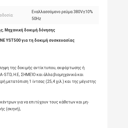
Εναλλασσόμενο ρεύμα 380V±10%
οδοσία:
50Hz
ης
,
Μηχανική δοκιμή δόνησης
E YST500 για τη δοκιμή συσκευασίας
ληψη της δοκιμής αντίκτυπου, εκφόρτωσης ή
Α-STD, Η.Ε, ΣΗΜΕΊΟ και άλλα βιομηχανικά και
ή μετατόπιση 1 ίντσας (25,4 χιλ.) και της μέγιστης
κέντρων για να επιτύχουν τους κάθετων και μη-
ής (σκηνή),