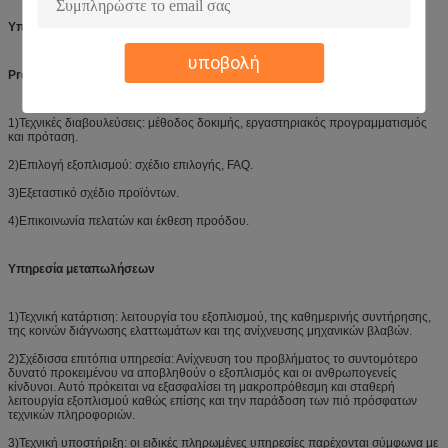
Υπηρεσία
υποβολή
Pre-Sales υπηρεσία
1)Τεχνικές διαβουλεύσεις: μέθοδος δοκιμής, εργαστηριακός προγραμματισμός
και πρόταση.
2)Επιλογή εξοπλισμού: σχέδιο επιλογής, FAQ.
3)Εξεταστικό σχέδιο προϊόντων.
4)Επικοινωνία πελατών και έκθεση προόδου.
Υπηρεσία μεταπωλήσεων
1)Τεχνική κατάρτιση: λειτουργία του εξοπλισμού, της καθημερινής συντήρησης,
της κοινών διάγνωσης ελαττωμάτων και της ανίχνευσης μηχανικών βλαβών.
2)Σχέδισσα επιτόπια υπηρεσία: Ανίχνευση του προβλήματος το συντομότερο
δυνατό προκειμένου να αποβληθούν ο εξοπλισμός και οι ανθρωπογενείς
κίνδυνοι. Αυτό πρόκειται να εξασφαλίσει τη μακροπρόθεσμη και σταθερή
λειτουργία εξοπλισμού καθώς επίσης και την παράδοση των πιό πρόσφατων
τεχνικών πληροφοριών.
3)Τεχνική υποστήριξη: οι ειδικές πληρωμένες υπηρεσίες παρέχονται σύμφωνα με