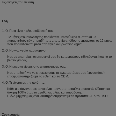
τις ανάγκες του πελάτη.
FAQ
1.
Q: Ποια είναι η εξουσιοδότησή σας;
12 μήνες εξουσιοδότησης προϊόντων. Τα ελεύθερα συστατικά θα
παρασχεθούν εάν οποιαδήποτε αποτυχία απόδοσης εμφανιστεί σε 12 μήνες
που προκαλούνται μέσα από την η ανθρώπινος ζημία.
2.
Q: How-to vedio παρεχόμενο;
Ναι, αν απαιτείται, οι μηχανικοί μας θα καταγράψουν ειδικεύονται how-to το
βίντεο για σας.
3.
Q: Η μηχανή γίνεται στις εγκαταστάσεις σας;
Ναι, υποδοχή για να επισκεφτούμε τις εγκαταστάσεις μας (εργοστάσιο),
επίσης υποστηρίζουμε το cOem και το ODM.
4.
Q: Τι γίνεται με την ποιότητα;
Κάθε μια όργανα πρέπει να είναι πραγματοποιημένες ποιοτικές εξέταση και
δοκιμή 100% όταν τα αγαθά ναυτιλίας και παράδοσης.
Η όλη μηχανή μας είναι αυστηρά σύμφωνα με τα πρότυπα CE & του ISO.
Συσκευασία