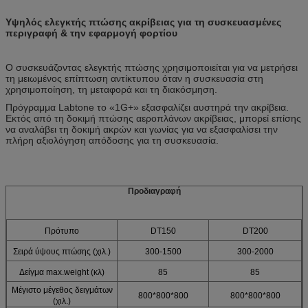
Υψηλός ελεγκτής πτώσης ακρίβειας για τη συσκευασμένες
περιγραφή & την εφαρμογή φορτίου
Ο συσκευάζοντας ελεγκτής πτώσης χρησιμοποιείται για να μετρήσει
τη μειωμένος επίπτωση αντίκτυπου όταν η συσκευασία στη
χρησιμοποίηση, τη μεταφορά και τη διακόσμηση.
Πρόγραμμα Labtone το «1G+» εξασφαλίζει αυστηρά την ακρίβεια.
Εκτός από τη δοκιμή πτώσης αεροπλάνων ακρίβειας, μπορεί επίσης
να αναλάβει τη δοκιμή ακρών και γωνίας για να εξασφαλίσει την
πλήρη αξιολόγηση απόδοσης για τη συσκευασία.
Προδιαγραφή
Πρότυπο
DT150
DT200
Σειρά ύψους πτώσης (χιλ.)
300-1500
300-2000
Δείγμα max.weight (κλ)
85
85
Μέγιστο μέγεθος δειγμάτων
800*800*800
800*800*800
(χιλ.)