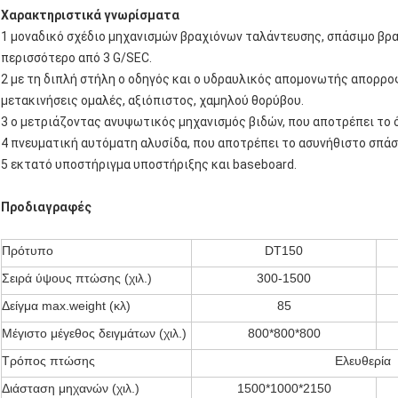
Χαρακτηριστικά γνωρίσματα
1 μοναδικό σχέδιο μηχανισμών βραχιόνων ταλάντευσης, σπάσιμο βρ
περισσότερο από 3 G/SEC.
2 με τη διπλή στήλη ο οδηγός και ο υδραυλικός απομονωτής απορρ
μετακινήσεις ομαλές, αξιόπιστος, χαμηλού θορύβου.
3 ο μετριάζοντας ανυψωτικός μηχανισμός βιδών, που αποτρέπει το
4 πνευματική αυτόματη αλυσίδα, που αποτρέπει το ασυνήθιστο σπάσ
5 εκτατό υποστήριγμα υποστήριξης και baseboard.
Προδιαγραφές
Πρότυπο
DT150
Σειρά ύψους πτώσης (χιλ.)
300-1500
Δείγμα max.weight (κλ)
85
Μέγιστο μέγεθος δειγμάτων (χιλ.)
800*800*800
Τρόπος πτώσης
Ελευθερία
Διάσταση μηχανών (χιλ.)
1500*1000*2150