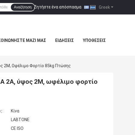
Ζητήστε ένα απόσπασμα
|
Greek
Αναζήτηση
ΚΟΙΝΩΝΉΣΤΕ ΜΑΖΊ ΜΑΣ
ΕΙΔΉΣΕΙΣ
ΥΠΟΘΈΣΕΙΣ
ος 2M, Ωφέλιμο Φορτίο 85kg Πτώσης
A 2A, ύψος 2M, ωφέλιμο φορτίο
ς:
Κίνα
LABTONE
CE ISO