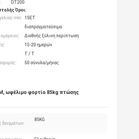
:
DT200
τολής Όροι:
ελίας min:
1SET
διαπραγματεύσιμα
ομέρειες:
Διεθνής ξύλινη περίπτωση
ης:
15-20 ημερών
T / T
σφοράς:
50 σύνολα/μήνας
2M, ωφέλιμο φορτίο 85kg πτώσης
85KG
 δειγμάτων: