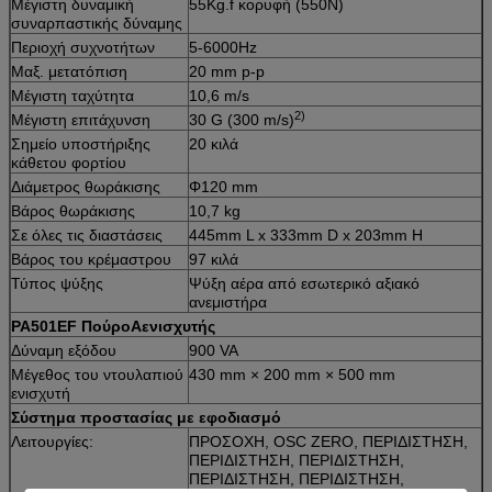
Μέγιστη δυναμική
55Kg.f κορυφή (550N)
συναρπαστικής δύναμης
Περιοχή συχνοτήτων
5-6000Hz
Μαξ. μετατόπιση
20 mm p-p
Μέγιστη ταχύτητα
10,6 m/s
2)
Μέγιστη επιτάχυνση
30 G (300 m/s)
Σημείο υποστήριξης
20 κιλά
κάθετου φορτίου
Διάμετρος θωράκισης
Φ120 mm
Βάρος θωράκισης
10,7 kg
Σε όλες τις διαστάσεις
445mm L x 333mm D x 203mm H
Βάρος του κρέμαστρου
97 κιλά
Τύπος ψύξης
Ψύξη αέρα από εσωτερικό αξιακό
ανεμιστήρα
PA501EF
Π
ούρο
Α
ενισχυτής
Δύναμη εξόδου
900 VA
Μέγεθος του ντουλαπιού
430 mm × 200 mm × 500 mm
ενισχυτή
Σύστημα προστασίας με εφοδιασμό
Λειτουργίες:
ΠΡΟΣΟΧΗ, OSC ZERO, ΠΕΡΙΔΙΣΤΗΣΗ,
ΠΕΡΙΔΙΣΤΗΣΗ, ΠΕΡΙΔΙΣΤΗΣΗ,
ΠΕΡΙΔΙΣΤΗΣΗ, ΠΕΡΙΔΙΣΤΗΣΗ,