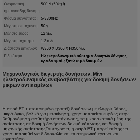
Ονομαστική
500 Ν (50kg.f)
ημιτονοειδής δύναμη:
Φάσμα συχνότητας:
5-3800Hz
Μέγιστη επιτάχυνση:
50 γ
Μέγιστο εύρος:
12 χιλ.
Μέγιστη ταχύτητα:
1.2 m/s
Διάσταση μηχανών:
W360 Χ D300 Χ H350 χιλ.
Ηλεκτροδυναμικό σύστημα δονητών δόνησης
Ειδικότερα:
,
κραδασμοί εξοπλισμό δοκιμών
Μηχανολογικός διεγερτής δονήσεων
, Μίνι
ηλεκτροδυναμικός αναβοσβέστης για δοκιμή δονήσεων
μικρών αντικειμένων
Η σειρά ET τυποποιημένο τραπέζι δονήσεων με ελαφρύ βάρος,
μικρό όγκο, βολικό για μετακίνηση, χρησιμοποιείται ευρέως στην
βαθμονόμηση αισθητήρα επιτάχυνσης, τα μικροσκοπικά μέρη της
αντίστασης σε δοκιμή δονήσεων,δοκιμή κόπωσης και δοκιμή
μηχανικής αντίστασηςΤαυτόχρονα, η σειρά ET μπορεί επίσης να
χρησιμοποιηθεί για διδασκαλία και επιστημονική έρευνα και
εργαστήριο.