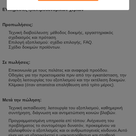
Ε
Υπηρεσίες ηλεκτροδυναμικών χεριών
Προπωλήσεις:
Τεχνική διαβούλευση: μέθοδος δοκιμής, εργαστηριακός
σχεδιασμός και πρόταση.
Επιλογή εξοπλισμού: σχέδιο επιλογής, FAQ.
Σχέδιο δοκιμών προϊόντων.
Σε πωλήσεις:
Επικοινωνία με τους πελάτες και αναφορά προόδου.
Οδηγίες για την προετοιμασία πριν από την εγκατάσταση, την
έναρξη λειτουργίας του εξοπλισμού και την εκτέλεση δοκιμών.
Κλίμακα (όταν απαιτείται επαλήθευση από τρίτο μέρος).
Μετά την πώληση:
Τεχνική εκπαίδευση: λειτουργία του εξοπλισμού, καθημερινή
συντήρηση, διάγνωση και αντιμετώπιση κοινών βλαβών.
Προγραμματισμένη υπηρεσία επί τόπου: Ανίχνευση του
προβλήματος το συντομότερο δυνατόν, προκειμένου να
εξαλειφθούν ο εξοπλισμός και οι ανθρωπογενείς κίνδυνοι.Αυτό
είναι για να εξασφαλιστεί η μακροπρόθεσμη και σταθερή