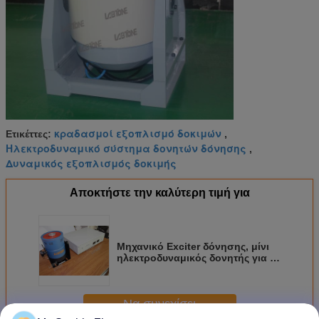
κραδασμοί εξοπλισμό δοκιμών
Ετικέττες:
,
Ηλεκτροδυναμικό σύστημα δονητών δόνησης
,
Δυναμικός εξοπλισμός δοκιμής
Αποκτήστε την καλύτερη τιμή για
Μηχανικό Exciter δόνησης, μίνι
ηλεκτροδυναμικός δονητής για τη
δοκιμή δόνησης των μικρών
αντικειμένων
Να συνεχίσει