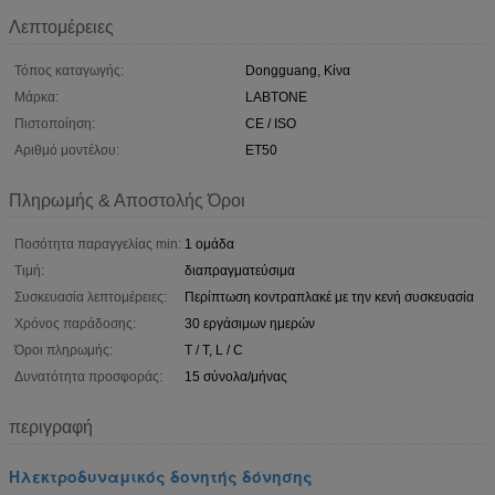
Λεπτομέρειες
Τόπος καταγωγής:
Dongguang, Κίνα
Μάρκα:
LABTONE
Πιστοποίηση:
CE / ISO
Αριθμό μοντέλου:
ET50
Πληρωμής & Αποστολής Όροι
Ποσότητα παραγγελίας min:
1 ομάδα
Τιμή:
διαπραγματεύσιμα
Συσκευασία λεπτομέρειες:
Περίπτωση κοντραπλακέ με την κενή συσκευασία
Χρόνος παράδοσης:
30 εργάσιμων ημερών
Όροι πληρωμής:
T / T, L / C
Δυνατότητα προσφοράς:
15 σύνολα/μήνας
περιγραφή
Ηλεκτροδυναμικός δονητής δόνησης