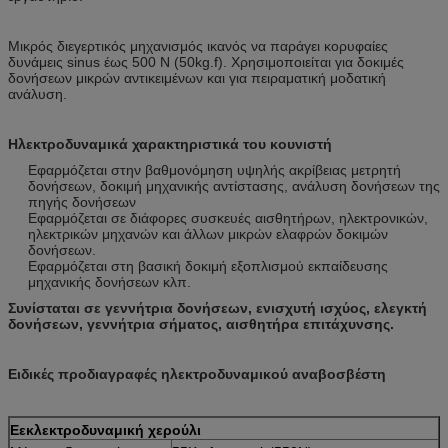
Μικρός διεγερτικός μηχανισμός ικανός να παράγει κορυφαίες
δυνάμεις sinus έως 500 N (50kg.f). Χρησιμοποιείται για δοκιμές
δονήσεων μικρών αντικειμένων και για πειραματική μοδατική
ανάλυση.
Ηλεκτροδυναμικά χαρακτηριστικά του κουνιστή
Εφαρμόζεται στην βαθμονόμηση υψηλής ακρίβειας μετρητή
δονήσεων, δοκιμή μηχανικής αντίστασης, ανάλυση δονήσεων της
πηγής δονήσεων
Εφαρμόζεται σε διάφορες συσκευές αισθητήρων, ηλεκτρονικών,
ηλεκτρικών μηχανών και άλλων μικρών ελαφρών δοκιμών
δονήσεων.
Εφαρμόζεται στη βασική δοκιμή εξοπλισμού εκπαίδευσης
μηχανικής δονήσεων κλπ.
Συνίσταται σε γεννήτρια δονήσεων, ενισχυτή ισχύος, ελεγκτή
δονήσεων, γεννήτρια σήματος, αισθητήρα επιτάχυνσης.
Ειδικές προδιαγραφές ηλεκτροδυναμικού αναβοσβέστη
Ε
εκλεκτρο
δυναμική
χερούλι