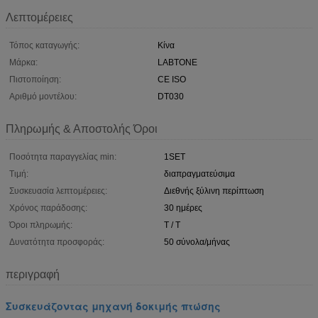
Λεπτομέρειες
Τόπος καταγωγής:
Κίνα
Μάρκα:
LABTONE
Πιστοποίηση:
CE ISO
Αριθμό μοντέλου:
DT030
Πληρωμής & Αποστολής Όροι
Ποσότητα παραγγελίας min:
1SET
Τιμή:
διαπραγματεύσιμα
Συσκευασία λεπτομέρειες:
Διεθνής ξύλινη περίπτωση
Χρόνος παράδοσης:
30 ημέρες
Όροι πληρωμής:
T / T
Δυνατότητα προσφοράς:
50 σύνολα/μήνας
περιγραφή
Συσκευάζοντας μηχανή δοκιμής πτώσης