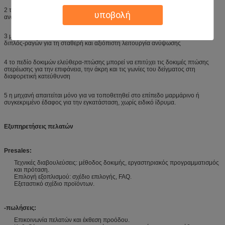
2 το ύψος ανύψωσης μπορεί να ρυθμιστεί αυθαίρετα για να ικανοποιήσει τις
υποβολή
ανάγκες των διαφορετικών χρηστών
3 μηδέν πεδίο δοκιμών ελεύθερα-πτώσης υιοθετεί τη συσκευή καθοδήγησης
διπλός-ραγών για τη σταθερή και αξιόπιστη λειτουργία ανύψωσης
4 το πεδίο δοκιμών ελεύθερα-πτώσης μπορεί να επιτύχει τις δοκιμές πτώσης
στερέωσης για την επιφάνεια, την άκρη και τις γωνίες του δείγματος στη
διαφορετική κατεύθυνση
5 η μηχανή απαιτείται μόνο για να τοποθετηθεί στο επίπεδο μαρμάρινο ή
συγκεκριμένο έδαφος για την εγκατάσταση, χωρίς ειδικό ίδρυμα.
Εξυπηρετήσεις πελατών
Presales:
Τεχνικές διαβουλεύσεις: μέθοδος δοκιμής, εργαστηριακός προγραμματισμός
και πρόταση.
Επιλογή εξοπλισμού: σχέδιο επιλογής, FAQ.
Εξεταστικό σχέδιο προϊόντων.
-πωλήσεις:
Επικοινωνία πελατών και έκθεση προόδου.