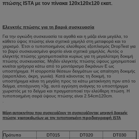
πτώσης ISTA με τον πίνακα 120x120x120 εκατ.
Ελεγκτής πτώσης για τη βαριά συσκευασία
Για την ογκώδη συσκευασία τα αγαθά και η μάζα είναι μεγάλα, το
κάθετο ύψος πτώσης είναι σχετικά χαμηλό στη μεταφορά και το
χειρισμό. Έτσι ο τυποποιημένος ελεύθερος εξοπλισμός DropTest για
το βαρύ συσκευασμένο φορτίο είναι σχετικά χαμηλός. Αυτός ο
ελεγκτής πτώσης χρησιμοποιείται κυρίως για τη μεγαλύτερη δοκιμή
πτώσης συσκευασίας. Μηδέν ελεγκτής πτώσης ύψους χρησιμοποιεί
κινείται γρήγορα κάτω από το μοντάρισμα δικράνων Ε ως
υποστήριγμα. Η ισορροπία θέσεων δειγμάτων ως απαίτηση δοκιμής
(αεροπλάνο, άκρη, γωνία). Κατά κάνοντας τη δοκιμή, το
υποστήριγμα κάνει τη μεγάλη προς τα κάτω μετακίνηση πριν από το
δείγμα, επιτάχυνση >3g, αυτό εγγύηση ανάγκης το υποστήριγμα
χωριστός με το δείγμα και πραγματοποιεί την ελεύθερη πτώση. Η
τυποποιημένη σειρά ύψους πτώσης είναι 2.54cm120cm.
.
Μέρη αυτοκινήτου που συσκευάζουν τη συσκευάζοντας μηχανή δοκιμής
προδιαγραφή
πτώσης χαρτοκιβωτίων με την τυποποιημένη
ISTA
Πρότυπο
DT015
DT020
DT030