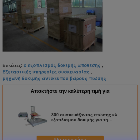
ο εξοπλισμός δοκιμής απόθεσης
Ετικέττες:
,
Εξεταστικές υπηρεσίες συσκευασίας
,
μηχανή δοκιμής αντίκτυπου βάρους πτώσης
Αποκτήστε την καλύτερη τιμή για
300 συσκευάζοντας πτώσης κλ
εξοπλισμού δοκιμής για τη
μεγάλη βαριά συσκευασία με τα
πρότυπα IEC του ISO JIS