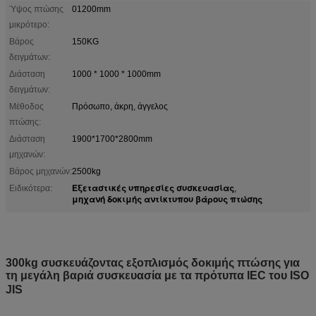
Ύψος πτώσης
01200mm
μικρότερο:
Βάρος
150KG
δειγμάτων:
Διάσταση
1000 * 1000 * 1000mm
δειγμάτων:
Μέθοδος
Πρόσωπο, άκρη, άγγελος
πτώσης:
Διάσταση
1900*1700*2800mm
μηχανών:
Βάρος μηχανών:
2500kg
Εξεταστικές υπηρεσίες συσκευασίας
Ειδικότερα:
,
μηχανή δοκιμής αντίκτυπου βάρους πτώσης
300kg συσκευάζοντας εξοπλισμός δοκιμής πτώσης για
τη μεγάλη βαριά συσκευασία με τα πρότυπα IEC του ISO
JIS