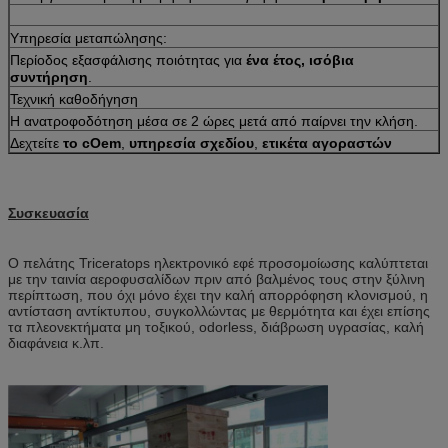
Υπηρεσία μεταπώλησης:
Περίοδος εξασφάλισης ποιότητας για
ένα έτος, ισόβια
συντήρηση
.
Τεχνική καθοδήγηση
Η ανατροφοδότηση μέσα σε 2 ώρες μετά από παίρνει την κλήση.
Δεχτείτε
το cOem
,
υπηρεσία σχεδίου
,
ετικέτα αγοραστών
Συσκευασία
Ο πελάτης Triceratops ηλεκτρονικό εφέ προσομοίωσης καλύπτεται
με την ταινία αεροφυσαλίδων πριν από βαλμένος τους στην ξύλινη
περίπτωση, που όχι μόνο έχει την καλή απορρόφηση κλονισμού, η
αντίσταση αντίκτυπου, συγκολλώντας με θερμότητα και έχει επίσης
τα πλεονεκτήματα μη τοξικού, odorless,
διάβρωση υγρασίας, καλή
διαφάνεια κ.λπ.