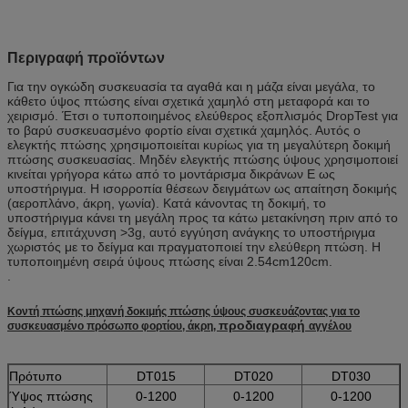
Περιγραφή προϊόντων
Για την ογκώδη συσκευασία τα αγαθά και η μάζα είναι μεγάλα, το
κάθετο ύψος πτώσης είναι σχετικά χαμηλό στη μεταφορά και το
χειρισμό. Έτσι ο τυποποιημένος ελεύθερος εξοπλισμός DropTest για
το βαρύ συσκευασμένο φορτίο είναι σχετικά χαμηλός. Αυτός ο
ελεγκτής πτώσης χρησιμοποιείται κυρίως για τη μεγαλύτερη δοκιμή
πτώσης συσκευασίας. Μηδέν ελεγκτής πτώσης ύψους χρησιμοποιεί
κινείται γρήγορα κάτω από το μοντάρισμα δικράνων Ε ως
υποστήριγμα. Η ισορροπία θέσεων δειγμάτων ως απαίτηση δοκιμής
(αεροπλάνο, άκρη, γωνία). Κατά κάνοντας τη δοκιμή, το
υποστήριγμα κάνει τη μεγάλη προς τα κάτω μετακίνηση πριν από το
δείγμα, επιτάχυνση >3g, αυτό εγγύηση ανάγκης το υποστήριγμα
χωριστός με το δείγμα και πραγματοποιεί την ελεύθερη πτώση. Η
τυποποιημένη σειρά ύψους πτώσης είναι 2.54cm120cm.
.
Κοντή πτώσης μηχανή δοκιμής πτώσης ύψους συσκευάζοντας για το
προδιαγραφή
συσκευασμένο πρόσωπο φορτίου, άκρη,
αγγέλου
Πρότυπο
DT015
DT020
DT030
Ύψος πτώσης
0-1200
0-1200
0-1200