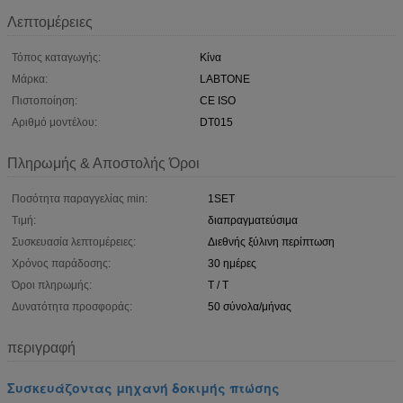
Λεπτομέρειες
Τόπος καταγωγής:
Κίνα
Μάρκα:
LABTONE
Πιστοποίηση:
CE ISO
Αριθμό μοντέλου:
DT015
Πληρωμής & Αποστολής Όροι
Ποσότητα παραγγελίας min:
1SET
Τιμή:
διαπραγματεύσιμα
Συσκευασία λεπτομέρειες:
Διεθνής ξύλινη περίπτωση
Χρόνος παράδοσης:
30 ημέρες
Όροι πληρωμής:
T / T
Δυνατότητα προσφοράς:
50 σύνολα/μήνας
περιγραφή
Συσκευάζοντας μηχανή δοκιμής πτώσης